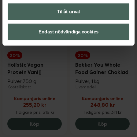
Tillåt urval
Endast nödvändiga cookies
20%
20%
Holistic Vegan
Better You Whole
Protein Vanilj
Food Gainer Choklad
Pulver 750 g
Pulver, 1 kg
Kosttillskott
Livsmedel
Kampanjpris online
Kampanjpris online
255,20 kr
248,80 kr
Tidigare pris:
319 kr
Tidigare pris:
311 kr
Holistic Vegan Protein Vanilj, 255.2 kr.
Better You 
Köp
Köp