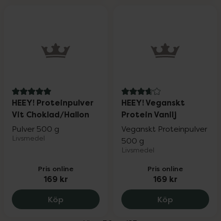
5 av 5 i omdöme
3.8 av 5 i omdöme
HEEY! Proteinpulver
HEEY! Veganskt
Vit Choklad/Hallon
Protein Vanilj
Pulver 500 g
Veganskt Proteinpulver
Livsmedel
500 g
Livsmedel
Pris online
Pris online
169 kr
169 kr
HEEY! Proteinpulver Vit Choklad/Hallon,
HEEY! Vegans
Köp
Köp