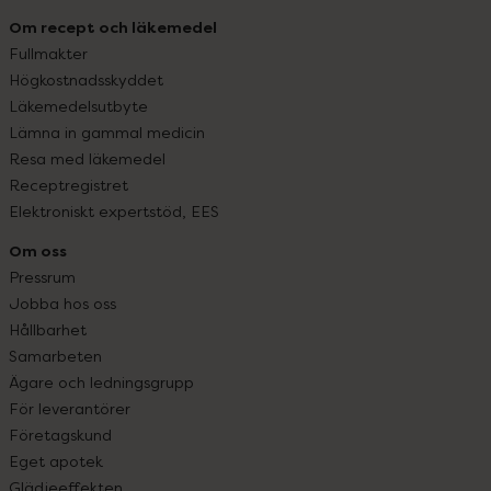
Om recept och läkemedel
Fullmakter
Högkostnadsskyddet
Läkemedelsutbyte
Lämna in gammal medicin
Resa med läkemedel
Receptregistret
Elektroniskt expertstöd, EES
Om oss
Pressrum
Jobba hos oss
Hållbarhet
Samarbeten
Ägare och ledningsgrupp
För leverantörer
Företagskund
Eget apotek
Glädjeeffekten