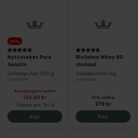
25%
5 av 5 i omdöme
4.8 av 5 i omdöme
Nyttoteket Pure
BioSalma Whey 80
Gelatin
choklad
Gelatinpulver 500 g
Vassleprotein 1 kg
Livsmedel
Livsmedel
Kampanjpris online
124,50 kr
Pris online
279 kr
Tidigare pris:
166 kr
Nyttoteket Pure Gelatin, 124.5 kr.
BioSalma Wh
Köp
Köp