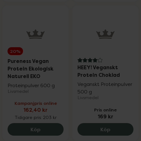
20%
Pureness Vegan
4 av 5 i omdöme
HEEY! Veganskt
Protein Ekologisk
Protein Choklad
Naturell EKO
Veganskt Proteinpulver
Proteinpulver 600 g
Livsmedel
500 g
Livsmedel
Kampanjpris online
162,40 kr
Pris online
169 kr
Tidigare pris:
203 kr
Pureness Vegan Protein Ekologisk Nature
HEEY! Vegan
Köp
Köp