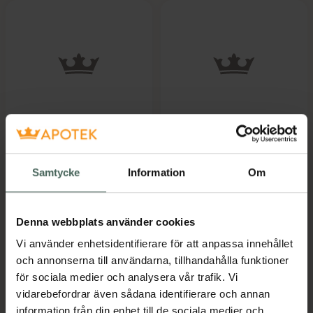
KÄLLA Perform
4 av 5 i omdöme
Swedish
Protein Powder
Supplements
Proteinpulver 308 g
Lifestyle Whey
Samtycke
Information
Om
Kosttillskott
Tripple Chocolate
Pulver 900 g
Livsmedel
Denna webbplats använder cookies
Vi använder enhetsidentifierare för att anpassa innehållet
Pris online
Pris online
och annonserna till användarna, tillhandahålla funktioner
259 kr
469 kr
för sociala medier och analysera vår trafik. Vi
Swedish Supplements Lifestyle Whey Tri
KÄLLA Perfo
Köp
Köp
vidarebefordrar även sådana identifierare och annan
information från din enhet till de sociala medier och