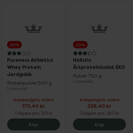
20%
20%
3 av 5 i omdöme
3.3 av 5 i omdöme
Pureness Athletics
Holistic
Whey Protein
Ärtproteinisolat EKO
Jordgubb
Pulver 750 g
Livsmedel
Proteinpulver 500 g
Livsmedel
Kampanjpris online
Kampanjpris online
170,40 kr
226,40 kr
Tidigare pris:
213 kr
Tidigare pris:
283 kr
Pureness Athletics Whey Protein Jordgu
Holistic Ärt
Köp
Köp