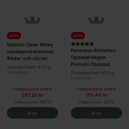
20%
20%
Holistic Clear Whey
5 av 5 i omdöme
Pureness Athletics
vassleproteinisolat
Optimal Vegan
fläder och citron
Protein Choklad
Vassleprotein 400 g
Kosttillskott
Proteinpulver 600 g
Livsmedel
Kampanjpris online
Kampanjpris online
287,20 kr
170,40 kr
Tidigare pris:
359 kr
Tidigare pris:
213 kr
Holistic Clear Whey vassleproteinisolat 
Pureness At
Köp
Köp