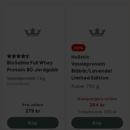
20%
Holistic
4.5 av 5 i omdöme
BioSalma Full Whey
Vassleprotein
Protein 80 Jordgubb
Blåbär/Lavendel
Limited Edition
Vassleprotein 1 kg
Kosttillskott
Pulver 750 g
Kampanjpris online
Pris online
264 kr
279 kr
Tidigare pris:
330 kr
BioSalma Full Whey Protein 80 Jordgub
Holistic Vas
Köp
Köp