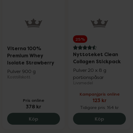
25%
Viterna 100%
4.6 av 5 i omdöme
Nyttoteket Clean
Premium Whey
Collagen Stickpack
Isolate Strawberry
Pulver 20 x 8 g
Pulver 900 g
Kosttillskott
portionspåsar
Livsmedel
Kampanjpris online
Pris online
123 kr
378 kr
Tidigare pris:
164 kr
Viterna 100% Premium Whey Isolate Str
Nyttoteket 
Köp
Köp