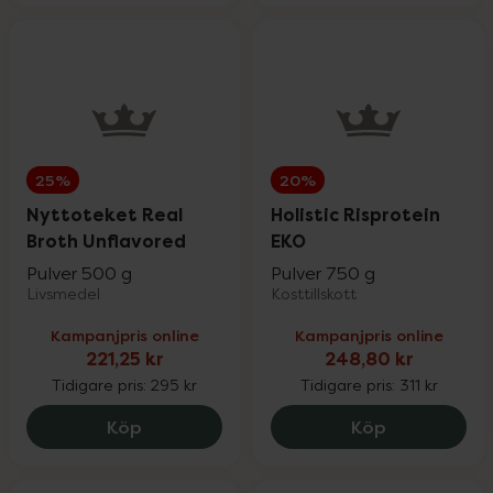
25%
20%
Nyttoteket Real
Holistic Risprotein
Broth Unflavored
EKO
Pulver 500 g
Pulver 750 g
Livsmedel
Kosttillskott
Kampanjpris online
Kampanjpris online
221,25 kr
248,80 kr
Tidigare pris:
295 kr
Tidigare pris:
311 kr
Nyttoteket Real Broth Unflavored, 221.2
Holistic Ris
Köp
Köp