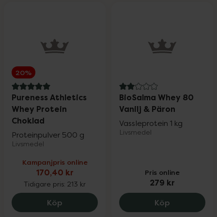
20%
5 av 5 i omdöme
2 av 5 i omdöme
Pureness Athletics
BioSalma Whey 80
Whey Protein
Vanilj & Päron
Choklad
Vassleprotein 1 kg
Livsmedel
Proteinpulver 500 g
Livsmedel
Kampanjpris online
170,40 kr
Pris online
279 kr
Tidigare pris:
213 kr
Pureness Athletics Whey Protein Choklad
Köp
Köp