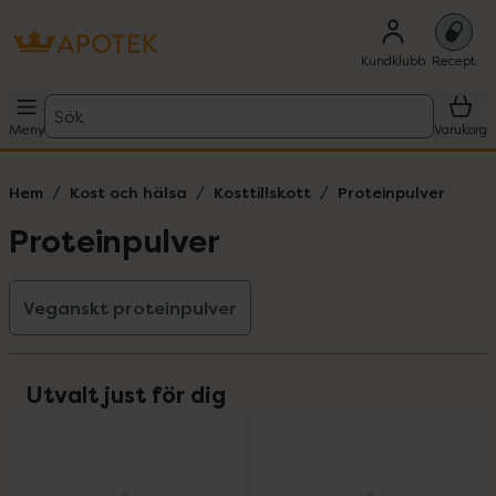
Kundklubb
Recept
Sök
Meny
Varukorg
Hem
Kost och hälsa
Kosttillskott
Proteinpulver
Proteinpulver
Veganskt proteinpulver
Utvalt just för dig
oppa över Lista
Lista: . Innehåller 4 objekt.