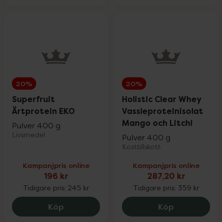
20%
20%
Superfruit
Holistic Clear Whey
Ärtprotein EKO
Vassleproteinisolat
Mango och Litchi
Pulver 400 g
Livsmedel
Pulver 400 g
Kosttillskott
Kampanjpris online
Kampanjpris online
196 kr
287,20 kr
Tidigare pris:
245 kr
Tidigare pris:
359 kr
Superfruit Ärtprotein EKO, 196 kr.
Holistic Cle
Köp
Köp