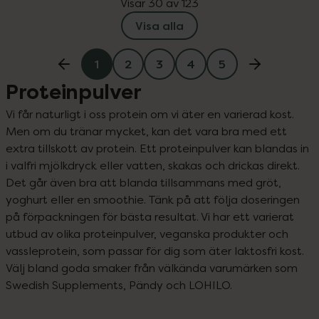
Visar 30 av 123
Visa alla
1
2
3
4
5
Proteinpulver
Vi får naturligt i oss protein om vi äter en varierad kost. 
Men om du tränar mycket, kan det vara bra med ett 
extra tillskott av protein. Ett proteinpulver kan blandas in 
i valfri mjölkdryck eller vatten, skakas och drickas direkt. 
Det går även bra att blanda tillsammans med gröt, 
yoghurt eller en smoothie. Tänk på att följa doseringen 
på förpackningen för bästa resultat. Vi har ett varierat 
utbud av olika proteinpulver, veganska produkter och 
vassleprotein, som passar för dig som äter laktosfri kost. 
Välj bland goda smaker från välkända varumärken som 
Swedish Supplements, Pändy och LOHILO.