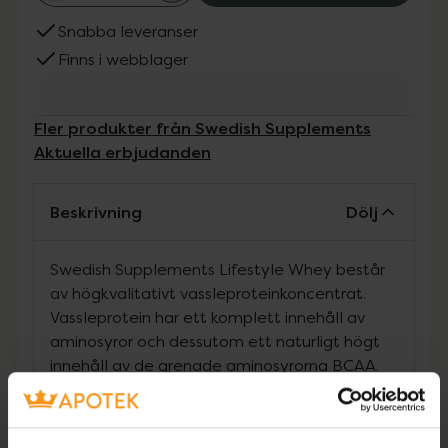
Snabba leveranser
Finns i webblager
Fler produkter från Swedish Supplements
Aktuella erbjudanden
Beskrivning
Dölj
Swedish Supplements Lifestyle Whey består
av högkvalitativt vassleproteinkoncentrat.
Vassleprotein har ett komplett innehåll av
aminosyror och dessutom ett naturligt högt
innehåll av de grenade aminosyrorna BCAA.
Den höga kvalitén på vassle gör det till en av
de mest framstående proteinkällorna i kosten
när det kommer till att maximera