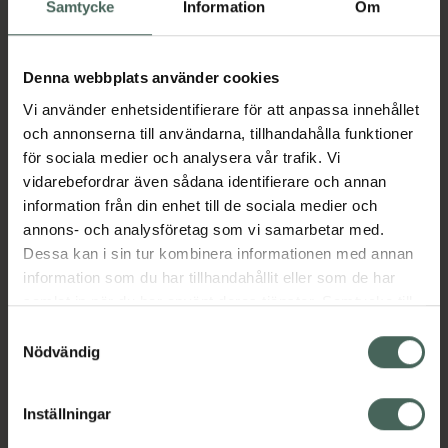
Samtycke
Information
Om
muskeluppbyggnaden. Genom att ta
Lifestyle Whey kan du både öka dagens
totala proteinintag samtidigt som du ger
Denna webbplats använder cookies
kroppen bästa möjliga förutsättningar att
återhämta sig efter träningspasset.
Vi använder enhetsidentifierare för att anpassa innehållet
Välj bland många delikata
och annonserna till användarna, tillhandahålla funktioner
smakvarianter! Innehåller sötningsmedel
för sociala medier och analysera vår trafik. Vi
Jämförpris
0,31 kr
/
g
vidarebefordrar även sådana identifierare och annan
information från din enhet till de sociala medier och
EAN:
07350069383747
annons- och analysföretag som vi samarbetar med.
Kategorier:
Dessa kan i sin tur kombinera informationen med annan
information som du har tillhandahållit eller som de har
Kost och hälsa
Mellanmål och snacks
samlat in när du har använt deras tjänster. Samtycke till
Proteinpulver
Proteinpulver
Proteinpulver
cookies är frivilligt och du kan när som helst ändra eller
Proteinpulver
Samtyckesval
återkalla ditt samtycke via webbplatsens
Nödvändig
cookieinställningar. Ett återkallat samtycke påverkar inte
Omdömen
Visa
lagligheten av behandling som skett innan återkallelsen.
Inställningar