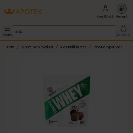
Kundklubb
Recept
Sök
Meny
Varukorg
Hem
Kost och hälsa
Kosttillskott
Proteinpulver
Hoppa över Lista
Lista: . Innehåller 1 objekt.