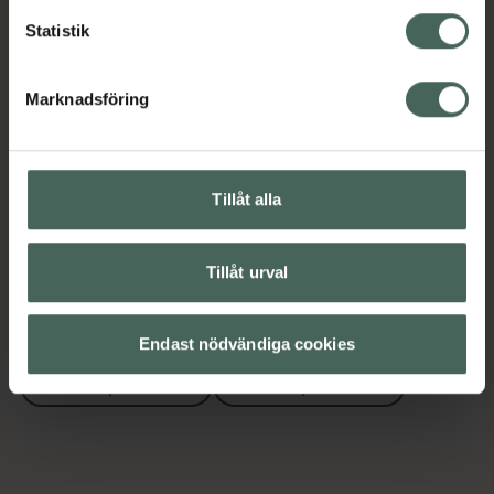
Innehåll
Visa
Statistik
Instruktioner
Visa
Marknadsföring
Tillåt alla
Upptäck flera produkter inom
Kost och hälsa
Tillåt urval
Mellanmål och snacks
Proteinpulver
Proteinpulver
Endast nödvändiga cookies
Proteinpulver
Proteinpulver