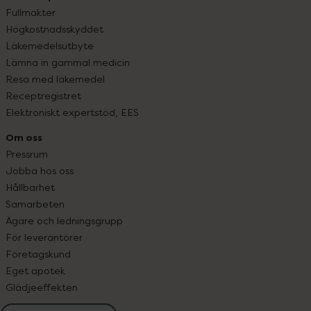
Fullmakter
Högkostnadsskyddet
Läkemedelsutbyte
Lämna in gammal medicin
Resa med läkemedel
Receptregistret
Elektroniskt expertstöd, EES
Om oss
Pressrum
Jobba hos oss
Hållbarhet
Samarbeten
Ägare och ledningsgrupp
För leverantörer
Företagskund
Eget apotek
Glädjeeffekten