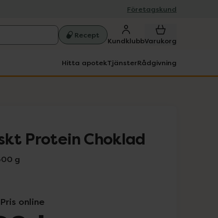
Företagskund
Recept
Kundklubb
Varukorg
Hitta apotek
Tjänster
Rådgivning
kt Protein Choklad
500 g
Pris online