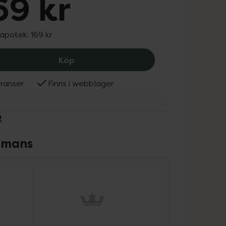
69 kr
 apotek:
169 kr
HEEY! Veganskt Protein Choklad, 169 
Köp
ranser
Finns i webblager
!
ammans