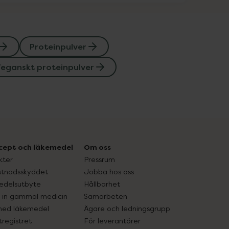
Proteinpulver
eganskt proteinpulver
cept och läkemedel
Om oss
kter
Pressrum
tnadsskyddet
Jobba hos oss
edelsutbyte
Hållbarhet
in gammal medicin
Samarbeten
med läkemedel
Ägare och ledningsgrupp
registret
För leverantörer