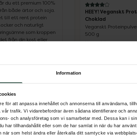
får du ett premium 100%
4 av 5 i omdöme
rån både ärtor och soja.
HEEY! Veganskt Prot
 till ett rent protein
Choklad
 socker och naturligt
Veganskt Proteinpulve
t näringsämne som kroppen
500 g
et från din kost eller
Livsmedel
ekommenderas vid
 viktig näringskälla som
Pris online
assan. Det finns många
169 kr
ör dig som letar efter ett
Information
ärkt val. Detta är ett
Köp båda för
:
olika proteinkällor i en
338 kr
cookies
e för att anpassa innehållet och annonserna till användarna, tillh
vår trafik. Vi vidarebefordrar även sådana identifierare och anna
gluten under
nnons- och analysföretag som vi samarbetar med. Dessa kan i sin
har tillhandahållit eller som de har samlat in när du har använt 
an när som helst ändra eller återkalla ditt samtycke via webbplats