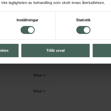
inte lagligheten av behandling som skett innan återkallelsen.
 snacks
Inställningar
Statistik
er
Proteinpulver
oteinpulver
inpulver
okies
Tillåt urval
Visa
Visa
Visa