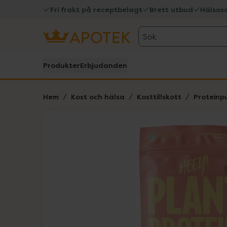
Fri frakt på receptbelagt
Brett utbud
Hälsos
Sök
Produkter
Erbjudanden
Hem
Kost och hälsa
Kosttillskott
Proteinp
Hoppa över Lista
Lista: . Innehåller 3 objekt.