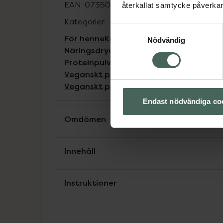
EAN:
07350143100000
återkallat samtycke påverkar 
Kategorier:
Samtyckesval
För henne
Kost och hälsa
Mellanmål och
Nödvändig
Näringsdryck och nutrition
Proteinpulv
Proteinpulver
Proteinpulver
Veganskt pr
Veganskt proteinpulver
Veganskt prote
Veganskt proteinpulver
Endast nödvändiga co
Omdömen
Innehåll
Instruktioner