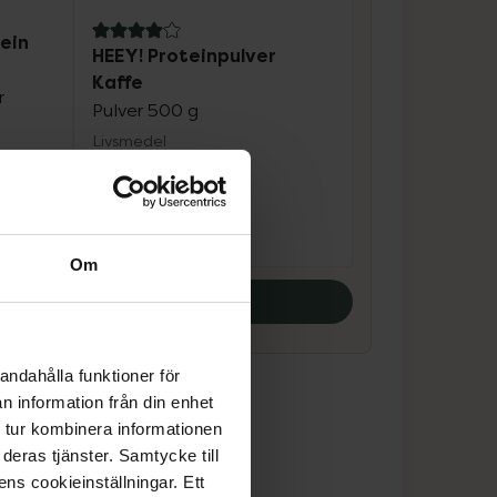
4 av 5 i omdöme
ein
HEEY! Proteinpulver
Kaffe
r
Pulver 500 g
Livsmedel
Pris online
169 kr
Om
Köp båda
andahålla funktioner för
n information från din enhet
 tur kombinera informationen
deras tjänster. Samtycke till
ens cookieinställningar. Ett