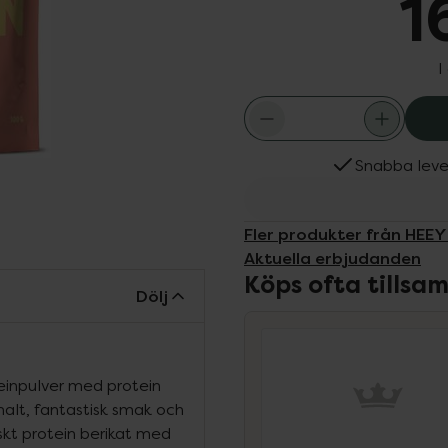
1
I
Snabba leve
Fler produkter från HEEY
Aktuella erbjudanden
Köps ofta tills
Dölj
teinpulver med protein
halt, fantastisk smak och
skt protein berikat med