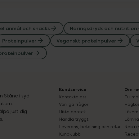
ellanmål och snacks
Näringsdryck och nutrition
Proteinpulver
Veganskt proteinpulver
V
proteinpulver
Kundservice
Om re
ån Skåne i syd
Kontakta oss
Fullma
atorn.
Vanliga frågor
Högkos
lpa just dig
Hitta apotek
Läkem
s.
Handla tryggt
Lämna 
Leverans, betalning och retur
Resa 
Kundklubb
Recept