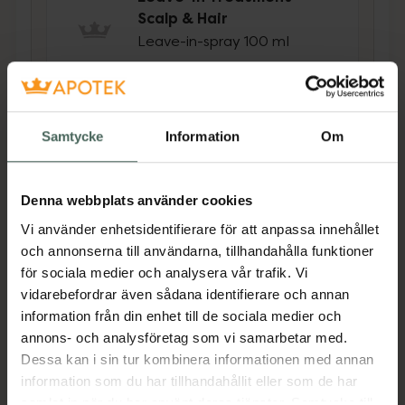
Scalp & Hair
Leave-in-spray 100 ml
Pris online
169 kr
Köp båda för
:
Samtycke
Information
Om
268 kr
Köp båda
Denna webbplats använder cookies
Vi använder enhetsidentifierare för att anpassa innehållet
Beskrivning
Dölj
och annonserna till användarna, tillhandahålla funktioner
för sociala medier och analysera vår trafik. Vi
vidarebefordrar även sådana identifierare och annan
IDUN Minerals nail hardener är ett
information från din enhet till de sociala medier och
transparent stärkande nagellack som gör
annons- och analysföretag som vi samarbetar med.
naglarna mer resistenta och känns starkare.
Dessa kan i sin tur kombinera informationen med annan
Den förhindrar att naglarna bryts eller skivar
information som du har tillhandahållit eller som de har
sig och ger en slät, glansig yta. Nail hardener
samlat in när du har använt deras tjänster. Samtycke till