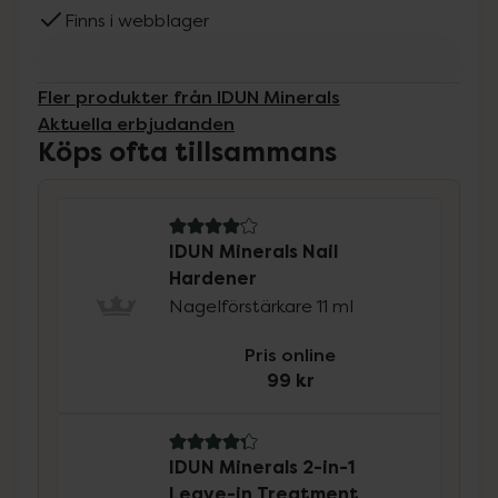
Finns i webblager
Fler produkter från IDUN Minerals
Aktuella erbjudanden
Köps ofta tillsammans
4.1 av 5 i omdöme
IDUN Minerals Nail
Hardener
Nagelförstärkare 11 ml
Pris online
99 kr
4.3 av 5 i omdöme
IDUN Minerals 2-in-1
Leave-in Treatment