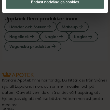
Endast nödvändiga cookies
Upptäck flera produkter inom
Händer och fötter
Makeup
Nagellack
Naglar
Naglar
Veganska produkter
Kronans Apotek finns här för dig. Du hittar oss från Skåne i
syd till Lappland i norr, och online i mobilen och på
datorn. Oavsett vem du är så är det vårt uppdrag att
hjälpa just dig att må lite bättre. Välkommen att prata
med oss.