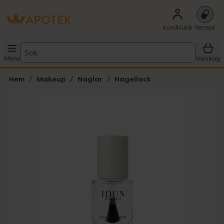
Kundklubb
Recept
Sök
Meny
Varukorg
Hem
Makeup
Naglar
Nagellack
Hoppa över Lista
Lista: . Innehåller 1 objekt.