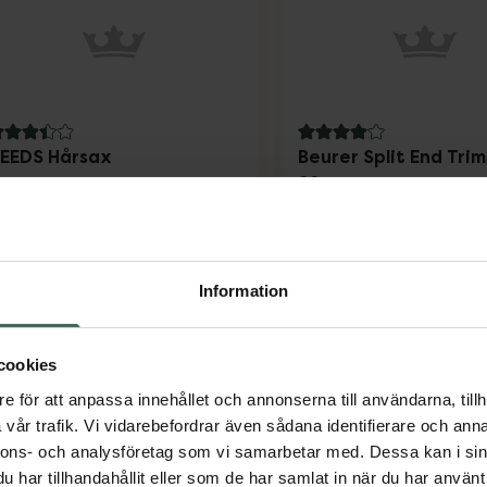
.4 av 5 i omdöme
4 av 5 i omdöme
EEDS Hårsax
Beurer Split End Tri
22
årsax i rostfritt stål 1 st
Trimmer för kluvna top
Pris online
Pris online
83 kr
679 kr
Information
NEEDS Hårsax, 83 kr.
Beure
Köp
Köp
cookies
e för att anpassa innehållet och annonserna till användarna, tillh
vår trafik. Vi vidarebefordrar även sådana identifierare och anna
nnons- och analysföretag som vi samarbetar med. Dessa kan i sin
har tillhandahållit eller som de har samlat in när du har använt 