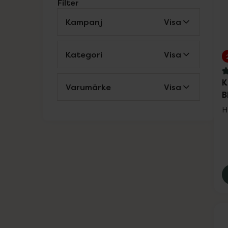
Filter
Kampanj
Visa
Kategori
Visa
4
K
Varumärke
Visa
B
H