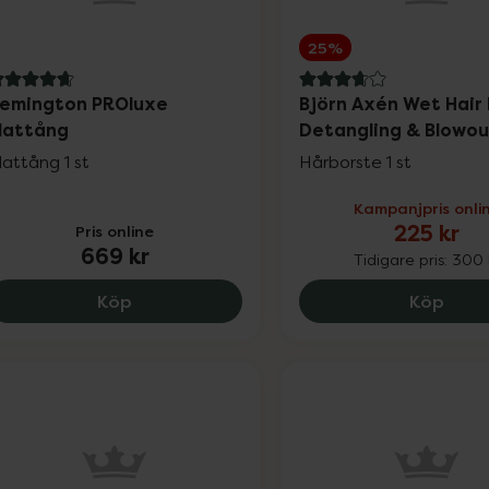
25%
.8 av 5 i omdöme
3.7 av 5 i omdöme
emington PROluxe
Björn Axén Wet Hair 
lattång
Detangling & Blowo
lattång 1 st
Hårborste 1 st
Kampanjpris onli
225 kr
Pris online
669 kr
Tidigare pris:
300 
Remington PROluxe Plattång, 669 kr.
Björn
Köp
Köp