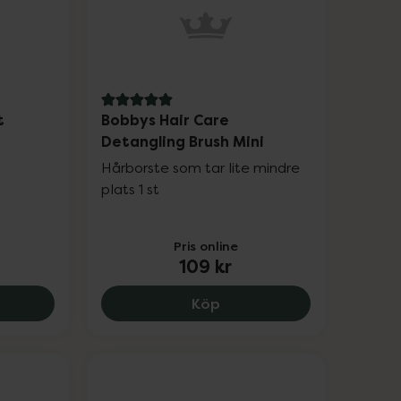
5 av 5 i omdöme
t
Bobbys Hair Care
Detangling Brush Mini
Hårborste som tar lite mindre
plats 1 st
Pris online
109 kr
run, 11.25 kr.
ngton Shea Soft Plattång S4740, 369 kr.
Bobbys Hair Care Detangl
Köp