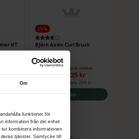
25%
3.7 av 5 i omdöme
mmer HT
Björn Axén Curl Brush
Lockborste 1 st
par
Kampanjpris online
224,25 kr
Tidigare pris:
299 kr
Om
r Split End Trimmer HT 22, 679 kr.
Björn Axén Curl Brush, 22
Köp
andahålla funktioner för
n information från din enhet
 tur kombinera informationen
deras tjänster. Samtycke till