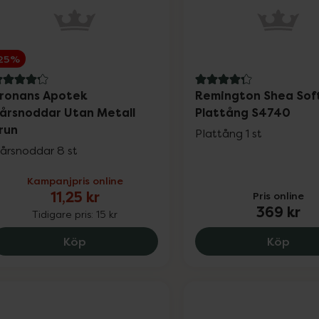
25%
.2 av 5 i omdöme
4.3 av 5 i omdöme
ronans Apotek
Remington Shea Sof
årsnoddar Utan Metall
Plattång S4740
run
Plattång 1 st
årsnoddar 8 st
Kampanjpris online
11,25 kr
Pris online
369 kr
Tidigare pris:
15 kr
Kronans Apotek Hårsnoddar Utan Metall B
Remi
Köp
Köp