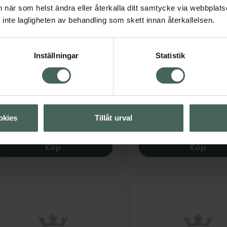
an när som helst ändra eller återkalla ditt samtycke via webbplats
inte lagligheten av behandling som skett innan återkallelsen.
25%
.5 av 5 i omdöme
4 av 5 i omdöme
emington Ceramic Crimp
Björn Axén Blowout 
Inställningar
Statistik
20 Krustång
barrel, 43 mm
lattång 1 st
Hårborste 1 st
Kampanjpris onli
285 kr
Pris online
okies
Tillåt urval
395 kr
Tidigare pris:
380 
Remington Ceramic Crimp 220 Krustång, 
Björn
Köp
Köp