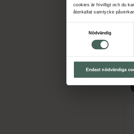
cookies är frivilligt och du k
återkallat samtycke påverkar 
Samtyckesval
4
R
Nödvändig
2
P
Endast nödvändiga co