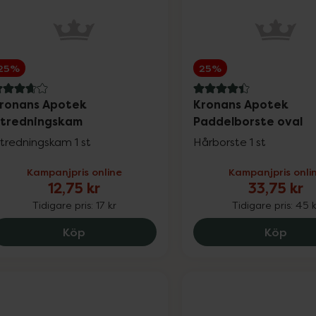
25%
25%
.9 av 5 i omdöme
4.4 av 5 i omdöme
ronans Apotek
Kronans Apotek
tredningskam
Paddelborste oval
tredningskam 1 st
Hårborste 1 st
Kampanjpris online
Kampanjpris onli
12,75 kr
33,75 kr
Tidigare pris:
17 kr
Tidigare pris:
45 k
Kronans Apotek Utredningskam, 12.75 kr
Kron
Köp
Köp