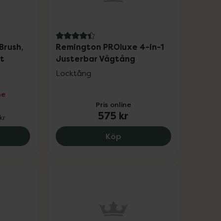
4.4 av 5 i omdöme
Brush,
Remington PROluxe 4-in-1
ut
Justerbar Vågtång
Locktång
ne
Pris online
575 kr
kr
 Axén Wet Hair Brush, Detangling & Blowout, 225 kr.
Remington PROluxe 4-in-
Köp