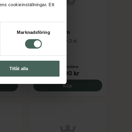
ens cookieinställningar. Ett
3.9 av 5 i omdöme
long
NEEDS Fickkam
Marknadsföring
Klassisk fickkam 2 st
ne
Pris online
Tillåt alla
14,90 kr
kr
395 kr.
 Axén Blowout long barrel, 43 mm, 285 kr.
NEEDS Fickkam, 14.9 kr.
Köp