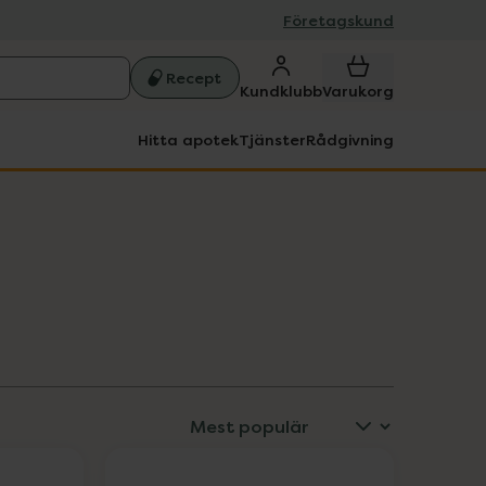
Företagskund
Recept
Kundklubb
Varukorg
Hitta apotek
Tjänster
Rådgivning