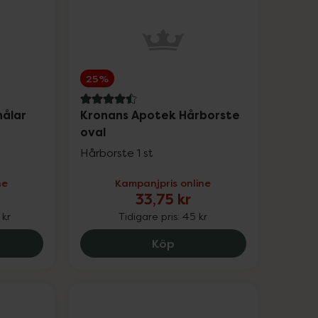
25%
4.5 av 5 i omdöme
nålar
Kronans Apotek Hårborste
oval
Hårborste 1 st
ne
Kampanjpris online
33,75 kr
 kr
Tidigare pris:
45 kr
ns Apotek Hårnålar Svart, 14.92 kr.
Kronans Apotek Hårborste
Köp