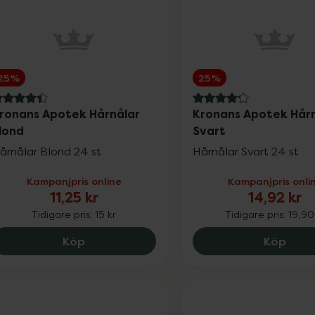
25%
25%
.4 av 5 i omdöme
4.2 av 5 i omdöme
ronans Apotek Hårnålar
Kronans Apotek Hår
lond
Svart
årnålar Blond 24 st
Hårnålar Svart 24 st
Kampanjpris online
Kampanjpris onli
11,25 kr
14,92 kr
Tidigare pris:
15 kr
Tidigare pris:
19,90
Kronans Apotek Hårnålar Blond, 11.25 kr.
Krona
Köp
Köp