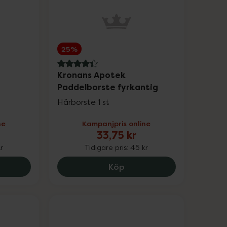
25%
4.4 av 5 i omdöme
Kronans Apotek
Paddelborste fyrkantig
Hårborste 1 st
ne
Kampanjpris online
33,75 kr
r
Tidigare pris:
45 kr
.
ans Apotek Paddelborste oval, 33.75 kr.
Kronans Apotek Paddelbor
Köp