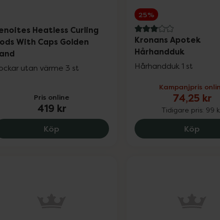
25%
enoites Heatless Curling
3 av 5 i omdöme
Kronans Apotek
ods With Caps Golden
Hårhandduk
and
Hårhandduk 1 st
ockar utan värme 3 st
Kampanjpris onli
74,25 kr
Pris online
419 kr
Tidigare pris:
99 k
Lenoites Heatless Curling Rods With Cap
Kron
Köp
Köp