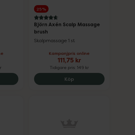
25%
4.7 av 5 i omdöme
Björn Axén Scalp Massage
brush
Skalpmassage 1 st
ne
Kampanjpris online
111,75 kr
r
Tidigare pris:
149 kr
s Golden Sand, 419 kr.
ans Apotek Hårhandduk, 74.25 kr.
Björn Axén Scalp Massage 
Köp