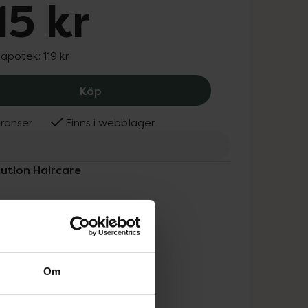
15 kr
 apotek:
119 kr
Revolution Haircare Stimulating Scalp
Köp
ranser
Finns i webblager
lution Haircare
Om