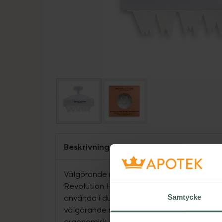
Beskrivning
Välgörande masage
Revolution Haircare Stimulating Scalp Mas
använda i duschen eller badet och låter d
Samtycke
välgörande massage till din hårbotten. H
ergonomisk design som ligger bekvämt i 