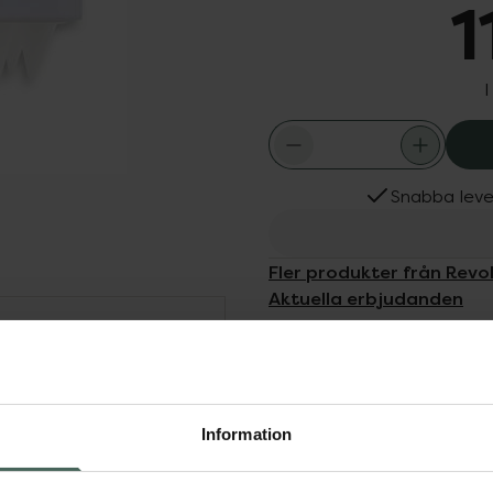
1
I
Snabba leve
Fler produkter från Revo
Aktuella erbjudanden
Dölj
sager passar perfekt att
Information
ig ge en behaglig och
årbottenmassageborste i
handen, försedd med