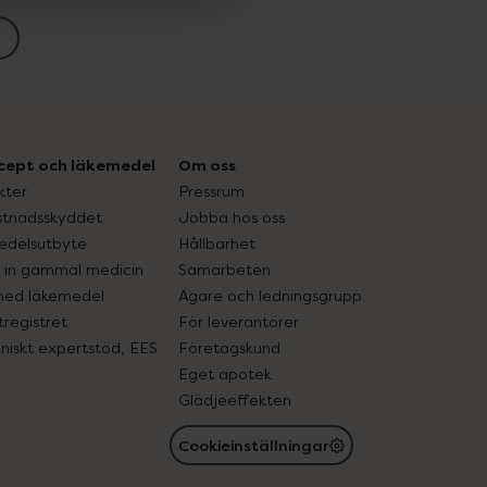
cept och läkemedel
Om oss
kter
Pressrum
tnadsskyddet
Jobba hos oss
edelsutbyte
Hållbarhet
in gammal medicin
Samarbeten
med läkemedel
Ägare och ledningsgrupp
registret
För leverantörer
oniskt expertstöd, EES
Företagskund
Eget apotek
Glädjeeffekten
Cookieinställningar