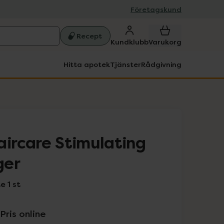
Företagskund
Recept
Kundklubb
Varukorg
Hitta apotek
Tjänster
Rådgivning
aircare Stimulating
ger
 1 st
Pris online