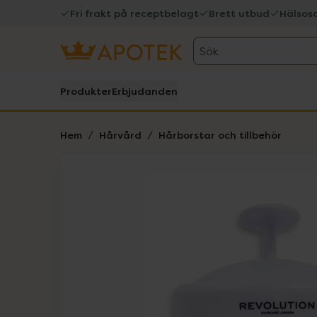
Fri frakt på receptbelagt
Brett utbud
Hälsos
Sök
Produkter
Erbjudanden
Hem
Hårvård
Hårborstar och tillbehör
Hoppa över Lista
Lista: . Innehåller 2 objekt.