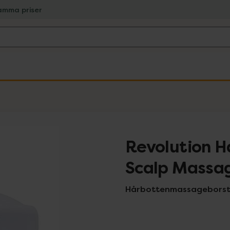
amma priser
Revolution H
Scalp Massa
Hårbottenmassageborste