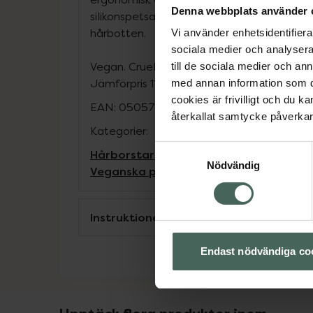
Denna webbplats använder 
silikonspetsar som låter dig stimulera blod
hårbotten.
Vi använder enhetsidentifierar
sociala medier och analysera 
Vegan. Cruelty Free.
till de sociala medier och a
Jämförpris
119 kr
/
st
med annan information som du 
cookies är frivilligt och du k
EAN:
05057566440417
återkallat samtycke påverkar 
Kategorier:
Samtyckesval
Hårborstar och tillbehör
Hårvård
Vegan
Nödvändig
Veganska produkter
Instruktioner
Endast nödvändiga co