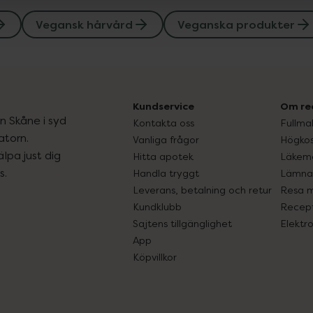
Vegansk hårvård
Veganska produkter
Kundservice
Om re
ån Skåne i syd
Kontakta oss
Fullma
atorn.
Vanliga frågor
Högkos
lpa just dig
Hitta apotek
Läkem
s.
Handla tryggt
Lämna 
Leverans, betalning och retur
Resa 
Kundklubb
Recept
Sajtens tillgänglighet
Elektr
App
Köpvillkor