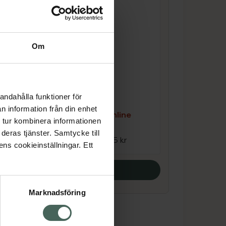
Om
4.5 av 5 i omdöme
Kronans Apotek
Hårborste oval
Hårborste 1 st
andahålla funktioner för
n information från din enhet
e
Kampanjpris online
 tur kombinera informationen
33,75 kr
deras tjänster. Samtycke till
Tidigare pris:
45 kr
ens cookieinställningar. Ett
Köp båda
Marknadsföring