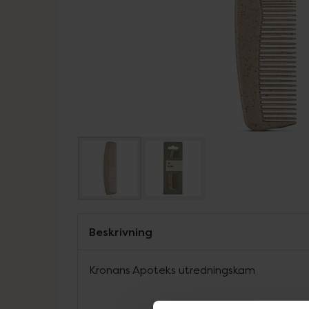
Beskrivning
Kronans Apoteks utredningskam