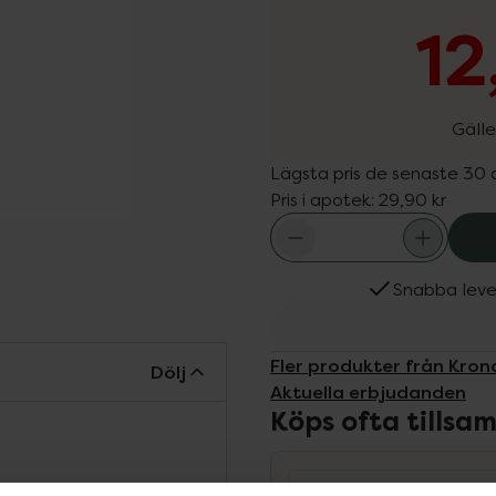
12
Gälle
Lägsta pris de senaste 30
Pris i apotek:
29,90 kr
Snabba leve
Fler produkter från Kro
Dölj
Aktuella erbjudanden
Köps ofta tills