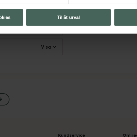
okies
Tillåt urval
Visa
Visa
Kundservice
Om re