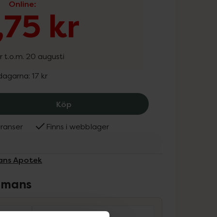
Online
:
,75 kr
r t.o.m. 20 augusti
 dagarna:
17 kr
Kronans Apotek Utredningskam, 12.75
Köp
ranser
Finns i webblager
nans Apotek
ammans