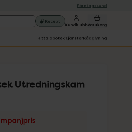
Företagskund
Recept
Kundklubb
Varukorg
Hitta apotek
Tjänster
Rådgivning
tek Utredningskam
mpanjpris