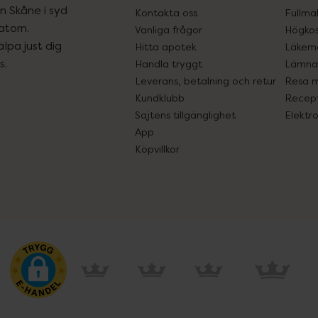
ån Skåne i syd
Kontakta oss
Fullma
atorn.
Vanliga frågor
Högkos
lpa just dig
Hitta apotek
Läkem
s.
Handla tryggt
Lämna 
Leverans, betalning och retur
Resa 
Kundklubb
Recept
Sajtens tillgänglighet
Elektr
App
Köpvillkor