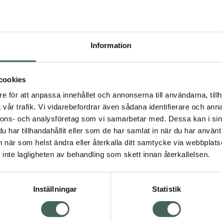
vått som torrt
Information
t
3.9 av 5 i omdöme
Kronans Apotek
 resan
Utredningskam
cookies
Utredningskam 1 st
e för att anpassa innehållet och annonserna till användarna, tillh
nans Apoteks
vår trafik. Vi vidarebefordrar även sådana identifierare och anna
Kampanjpris onlin
nivåer av tänder som
nnons- och analysföretag som vi samarbetar med. Dessa kan i sin
12,75 kr
slita. Oavsett om du vill
har tillhandahållit eller som de har samlat in när du har använt 
Tidigare pris:
17 kr
 efter duschen är den här
an när som helst ändra eller återkalla ditt samtycke via webbplats
ig att använda, snäll
inte lagligheten av behandling som skett innan återkallelsen.
Köp båda för
:
esande fot!
46,50 kr
Inställningar
Statistik