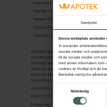
- Kam med tänder i två olika nivåer
- Perfekt för både styling och utredning – 
- Minskar slitage och trassel
Samtycke
-
Passar alla hårtyper – varje dag, året run
-
Kompakt storlek – perfekt att ta med på
Denna webbplats använder 
Vi använder enhetsidentifierar
Ge håret den omtanke det förtjänar! Kro
sociala medier och analysera 
utredningskam är designad med två olika 
till de sociala medier och a
försiktigt reder ut tovor utan att dra eller 
med annan information som du 
skapa en snygg frisyr eller bara få ordning
cookies är frivilligt och du k
kammen ett måste i din hårvårdsrutin. Smid
återkallat samtycke påverkar 
mot håret –perfekt både hemma och på r
Samtyckesval
Jämförpris
29,90 kr
/
st
Nödvändig
EAN:
07312489981361
Kategorier: