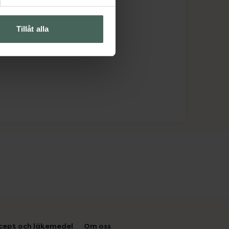
Tillåt alla
cept och läkemedel
Om oss