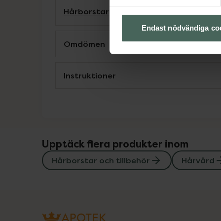
Hårborstar och tillbehör
Hårvård
Endast nödvändiga co
Omdömen
Instruktioner
Upptäck flera produkter inom
Hårborstar och tillbehör
Hårvård