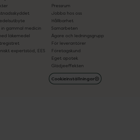
kter
Pressrum
tnadsskyddet
Jobba hos oss
edelsutbyte
Hållbarhet
in gammal medicin
Samarbeten
med läkemedel
Ägare och ledningsgrupp
registret
För leverantörer
oniskt expertstöd, EES
Företagskund
Eget apotek
Glädjeeffekten
Cookieinställningar