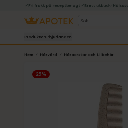
Fri frakt på receptbelagt
Brett utbud
Hälsos
Sök
Produkter
Erbjudanden
Hem
Hårvård
Hårborstar och tillbehör
25%
Hoppa över Lista
Lista: . Innehåller 2 objekt.