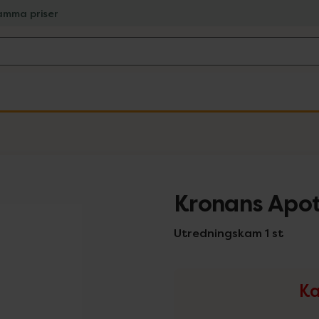
amma priser
Kronans Apo
Utredningskam 1 st
Ka