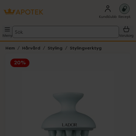
Kundklubb
Recept
Sök
Meny
Varukorg
Hem
Hårvård
Styling
Stylingverktyg
20%
Hoppa över Lista
Lista: . Innehåller 1 objekt.