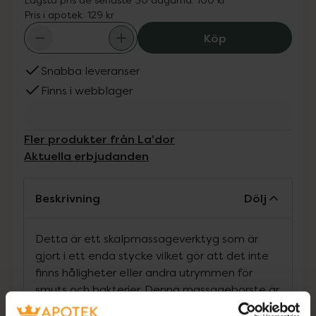
Pris i apotek:
129 kr
La'dor Scalp M
Köp
Snabba leveranser
Finns i webblager
Fler produkter från La'dor
Aktuella erbjudanden
Beskrivning
Dölj
Detta är ett skalpmassageverktyg som är
gjort i ett enda stycke vilket gör att det inte
finns håligheter eller andra utrymmen för
smuts och bakterier. Denna massageborste är
perfekt för dig som t.ex. upplever en kliande