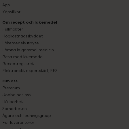
App
Köpvillkor
Om recept och läkemedel
Fullmakter
Högkostnadsskyddet
Läkemedelsutbyte
Lämna in gammal medicin
Resa med läkemedel
Receptregistret
Elektroniskt expertstöd, EES
Om oss
Pressrum
Jobba hos oss
Hållbarhet
Samarbeten
Ägare och ledningsgrupp
För leverantörer