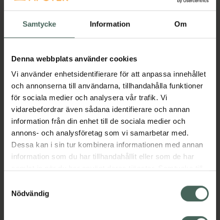
hårbotten. Den kan användas dagligen och
hjälper till att avlägsna smuts, mjäll och döda
Samtycke
Information
Om
hudceller från hårbotten. Verkar även effektivt
för att lindra klåda och stress och den bidrar
dessutom till förbättrad blodcirkulation som i
Denna webbplats använder cookies
sin tur stimulerar hårväxten.
Vi använder enhetsidentifierare för att anpassa innehållet
och annonserna till användarna, tillhandahålla funktioner
Detta verktyg ersätter händerna och är
för sociala medier och analysera vår trafik. Vi
skonsamt mot hårbotten då du slipper ev.
vidarebefordrar även sådana identifierare och annan
vassa naglar som kan skada hårbotten,
information från din enhet till de sociala medier och
samtidigt som du skyddar naglarna och ev.
annons- och analysföretag som vi samarbetar med.
manikyr. Passar alla hårtyper i både torrt och
Dessa kan i sin tur kombinera informationen med annan
blött hår.
information som du har tillhandahållit eller som de har
Jämförpris
2,15 kr
/
g
samlat in när du har använt deras tjänster. Samtycke till
EAN:
08809789633827
cookies är frivilligt och du kan när som helst ändra eller
Samtyckesval
återkalla ditt samtycke via webbplatsens
Nödvändig
Kategorier:
cookieinställningar. Ett återkallat samtycke påverkar inte
Hårborstar och tillbehör
Hårvård
lagligheten av behandling som skett innan återkallelsen.