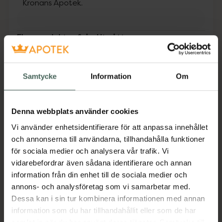
Kronans Apotek.
Fler produkter från Utgått
Aktuella erbjudanden
Samtycke
Information
Om
Beskrivning
Dölj
Intensivkur för torra, sköra naglar. Återfuktar,
Denna webbplats använder cookies
förhöjer motståndskraften, stärker och
Vi använder enhetsidentifierare för att anpassa innehållet
återuppbygger strukturen i nagelplattan.
och annonserna till användarna, tillhandahålla funktioner
Applicera 1 lager på ren nagel och låt verka
för sociala medier och analysera vår trafik. Vi
under natten. Använd 2-5 nätter i följd för att
vidarebefordrar även sådana identifierare och annan
förhöja kurens effekt. OBS! Nagllack ska ej
information från din enhet till de sociala medier och
appliceras över Strength Overnight.
annons- och analysföretag som vi samarbetar med.
Jämförpris
9900 kr
/
l
Dessa kan i sin tur kombinera informationen med annan
information som du har tillhandahållit eller som de har
EAN:
00000073162384