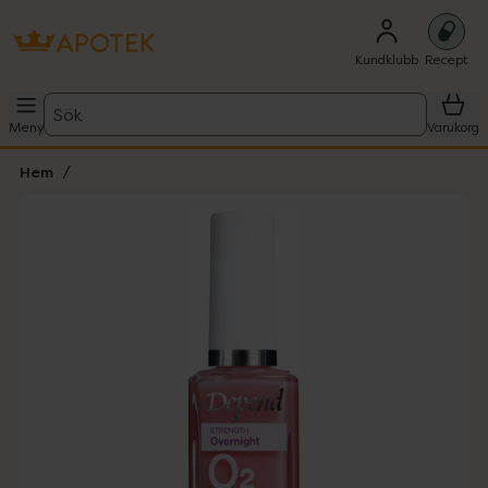
Kundklubb
Recept
Sök
Meny
Varukorg
Hem
Hoppa över Lista
Lista: . Innehåller 3 objekt.