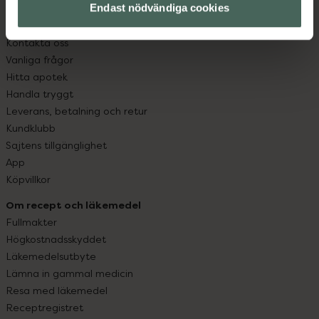
Endast nödvändiga cookies
Kundservice
Kontakta oss
Vanliga frågor
Hitta apotek
Handla tryggt
Leverans, betalning och retur
Kundklubb
Sajtens tillgänglighet
App
Köpvillkor
Om recept och läkemedel
Fullmakter
Högkostnadsskyddet
Läkemedelsutbyte
Lämna in gammal medicin
Resa med läkemedel
Receptregistret