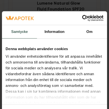
5 av 5 i omdöme
Lumene Natural Glow
Fluid Foundation SPF20
Medium
Foundation 30 ml
Pris online
Samtycke
Information
Om
249 kr
Köp båda för
:
328 kr
Denna webbplats använder cookies
Köp båda
Vi använder enhetsidentifierare för att anpassa innehållet
och annonserna till användarna, tillhandahålla funktioner
för sociala medier och analysera vår trafik. Vi
vidarebefordrar även sådana identifierare och annan
Beskrivning
Dölj
information från din enhet till de sociala medier och
annons- och analysföretag som vi samarbetar med.
Depend Brow & Face Shaper är verktyget för
Dessa kan i sin tur kombinera informationen med annan
dig som vill ta bort oönskad hårväxt på ett
information som du har tillhandahållit eller som de har
snabbt och säkert sätt. Med ett skaft gjort av
samlat in när du har använt deras tjänster. Samtycke till
100 % återvunnen plast och ett mikrofint blad
cookies är frivilligt och du kan när som helst ändra eller