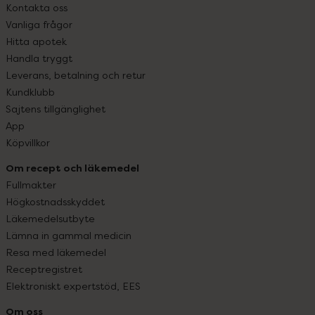
Kontakta oss
Vanliga frågor
Hitta apotek
Handla tryggt
Leverans, betalning och retur
Kundklubb
Sajtens tillgänglighet
App
Köpvillkor
Om recept och läkemedel
Fullmakter
Högkostnadsskyddet
Läkemedelsutbyte
Lämna in gammal medicin
Resa med läkemedel
Receptregistret
Elektroniskt expertstöd, EES
Om oss