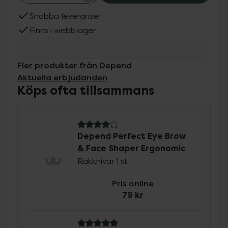
Snabba leveranser
Finns i webblager
Fler produkter från Depend
Aktuella erbjudanden
Köps ofta tillsammans
4 av 5 i omdöme
Depend Perfect Eye Brow
& Face Shaper Ergonomic
Rakknivar 1 st
Pris online
79 kr