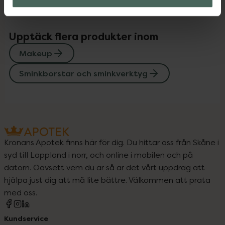
Upptäck flera produkter inom
Makeup
Sminkborstar och sminkverktyg
Kronans Apotek finns här för dig. Du hittar oss från Skåne i
syd till Lappland i norr, och online i mobilen och på
datorn. Oavsett vem du är så är det vårt uppdrag att
hjälpa just dig att må lite bättre. Välkommen att prata
med oss.
Kundservice