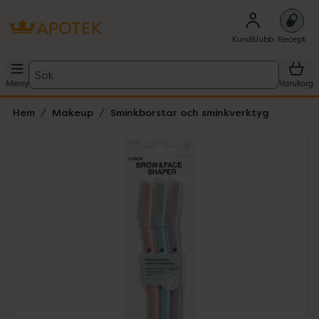
Kundklubb
Recept
Sök
Meny
Varukorg
Hem
Makeup
Sminkborstar och sminkverktyg
Hoppa över Lista
Lista: . Innehåller 1 objekt.