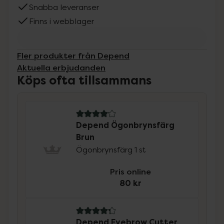
Snabba leveranser
Finns i webblager
Fler produkter från Depend
Aktuella erbjudanden
Köps ofta tillsammans
4.1 av 5 i omdöme
Depend Ögonbrynsfärg
Brun
Ögonbrynsfärg 1 st
Pris online
80 kr
4.3 av 5 i omdöme
Depend Eyebrow Cutter