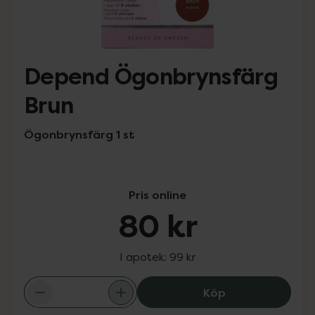
Depend Ögonbrynsfärg
Brun
Ögonbrynsfärg 1 st
Pris online
80 kr
I apotek:
99 kr
Depend Ögonbry
Köp