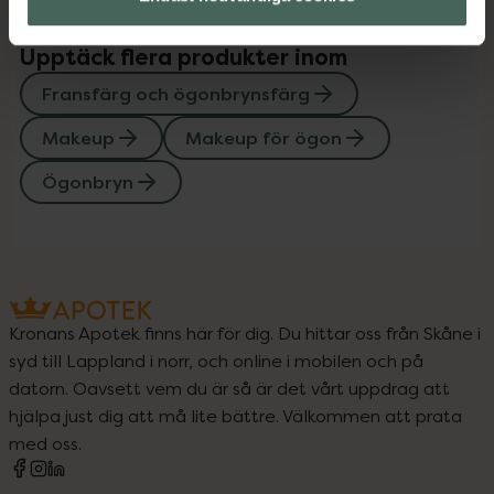
Upptäck flera produkter inom
Fransfärg och ögonbrynsfärg
Makeup
Makeup för ögon
Ögonbryn
Kronans Apotek finns här för dig. Du hittar oss från Skåne i
syd till Lappland i norr, och online i mobilen och på
datorn. Oavsett vem du är så är det vårt uppdrag att
hjälpa just dig att må lite bättre. Välkommen att prata
med oss.