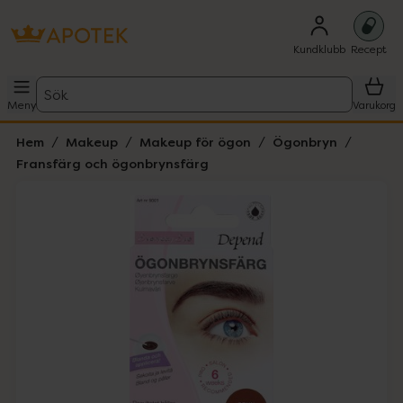
Kundklubb
Recept
Sök
Meny
Varukorg
Hem
Makeup
Makeup för ögon
Ögonbryn
Fransfärg och ögonbrynsfärg
Hoppa över Lista
Lista: . Innehåller 2 objekt.