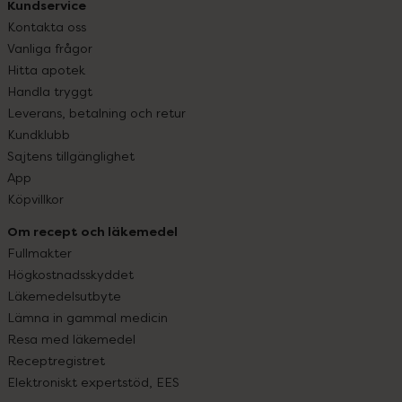
Kundservice
Kontakta oss
Vanliga frågor
Hitta apotek
Handla tryggt
Leverans, betalning och retur
Kundklubb
Sajtens tillgänglighet
App
Köpvillkor
Om recept och läkemedel
Fullmakter
Högkostnadsskyddet
Läkemedelsutbyte
Lämna in gammal medicin
Resa med läkemedel
Receptregistret
Elektroniskt expertstöd, EES