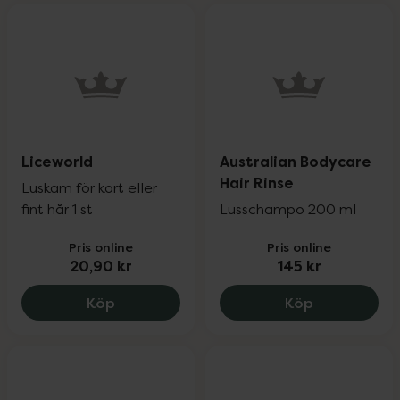
Liceworld
Australian Bodycare
Hair Rinse
Luskam för kort eller
fint hår 1 st
Lusschampo 200 ml
Pris online
Pris online
20,90 kr
145 kr
Liceworld, 20.9 kr.
Australian B
Köp
Köp