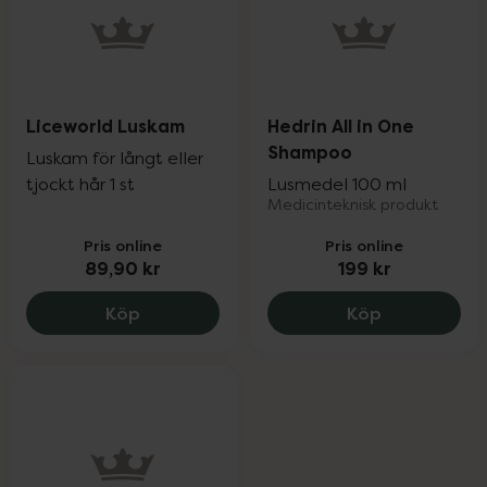
Liceworld Luskam
Hedrin All in One
Shampoo
Luskam för långt eller
tjockt hår 1 st
Lusmedel 100 ml
Medicinteknisk produkt
Pris online
Pris online
89,90 kr
199 kr
Liceworld Luskam, 89.9 kr.
Hedrin All i
Köp
Köp