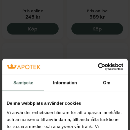
Pris online
Pris online
245 kr
389 kr
Paranix Sensitive, 245 kr.
Australian B
Köp
Köp
Samtycke
Information
Om
Hedrin All in One
Hedrin Once Natural
Shampoo
Lössborttagning 200
Denna webbplats använder cookies
Lusmedel 200 ml
ml
Vi använder enhetsidentifierare för att anpassa innehållet
Medicinteknisk produkt
Medicinteknisk produkt
och annonserna till användarna, tillhandahålla funktioner
Pris online
Pris online
för sociala medier och analysera vår trafik. Vi