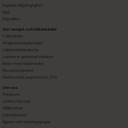
Sajtens tillgänglighet
App
Köpvillkor
Om recept och läkemedel
Fullmakter
Högkostnadsskyddet
Läkemedelsutbyte
Lämna in gammal medicin
Resa med läkemedel
Receptregistret
Elektroniskt expertstöd, EES
Om oss
Pressrum
Jobba hos oss
Hållbarhet
Samarbeten
Ägare och ledningsgrupp