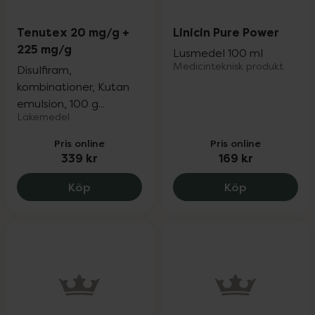
Tenutex 20 mg/g +
Linicin Pure Power
225 mg/g
Lusmedel 100 ml
Medicinteknisk produkt
Disulfiram,
kombinationer, Kutan
emulsion, 100 g...
Läkemedel
Pris online
Pris online
339 kr
169 kr
Tenutex 20 mg/g + 225 mg/g, 339 kr.
Linicin Pure
Köp
Köp