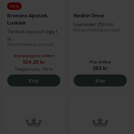
25%
Kronans Apotek
Hedrin Once
Luskam
Lusmedel 250 ml
Medicinteknisk produkt
Tar bort löss och ägg 1
st
Medicinteknisk produkt
Kampanjpris online
104,25 kr
Pris online
252 kr
Tidigare pris:
139 kr
Kronans Apotek Luskam, 104.25 kr.
Hedrin Once,
Köp
Köp