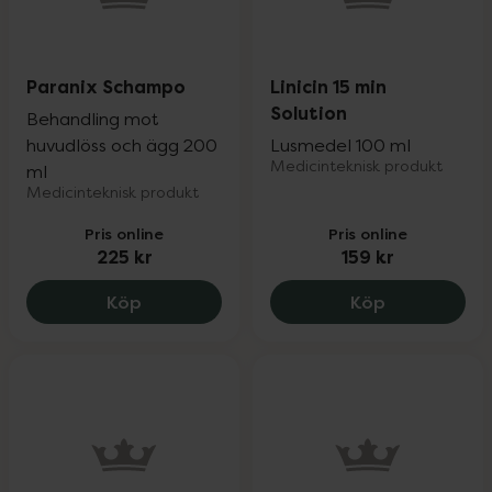
Paranix Schampo
Linicin 15 min
Solution
Behandling mot
huvudlöss och ägg 200
Lusmedel 100 ml
Medicinteknisk produkt
ml
Medicinteknisk produkt
Pris online
Pris online
225 kr
159 kr
Paranix Schampo, 225 kr.
Linicin 15 mi
Köp
Köp