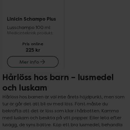
Linicin Schampo Plus
Lusschampo 100 ml
Medicinteknisk produkt
Pris online
225 kr
Mer info
Hårlöss hos barn – lusmedel
och luskam
Hårlöss hos barnen är väl inte årets höjdpunkt, men som 
tur är går det att bli av med löss. Först måste du 
bekräfta att det är löss som kliar i hårbotten. Kamma 
med luskam och besikta på vitt papper. Eller leta efter 
lusägg, de syns bättre. Köp ett bra lusmedel, behandla 