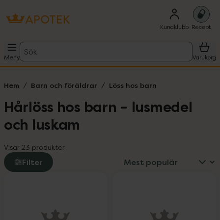
Kundklubb
Recept
Sök
Meny
Varukorg
Hem
Barn och föräldrar
Löss hos barn
Hårlöss hos barn – lusmedel
och luskam
Visar 23 produkter
Filter