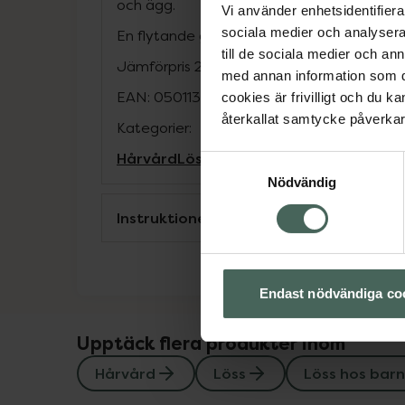
och ägg.
Vi använder enhetsidentifierar
sociala medier och analysera 
En flytande gel för behandling mot huvudl
till de sociala medier och a
Jämförpris
2450 kr
/
l
med annan information som du 
EAN:
05011309916119
cookies är frivilligt och du k
återkallat samtycke påverkar 
Kategorier:
Hårvård
Löss
Löss hos barn
Samtyckesval
Nödvändig
Instruktioner
Endast nödvändiga co
Upptäck flera produkter inom
Hårvård
Löss
Löss hos barn