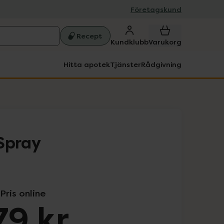
Företagskund
Recept
Kundklubb
Varukorg
Hitta apotek
Tjänster
Rådgivning
Spray
Pris online
79 kr