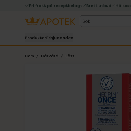
Fri frakt på receptbelagt
Brett utbud
Hälsos
Sök
Produkter
Erbjudanden
Hem
Hårvård
Löss
Hoppa över Lista
Lista: . Innehåller 1 objekt.