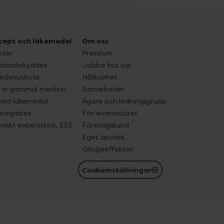
cept och läkemedel
Om oss
kter
Pressrum
tnadsskyddet
Jobba hos oss
edelsutbyte
Hållbarhet
in gammal medicin
Samarbeten
med läkemedel
Ägare och ledningsgrupp
registret
För leverantörer
oniskt expertstöd, EES
Företagskund
Eget apotek
Glädjeeffekten
Cookieinställningar