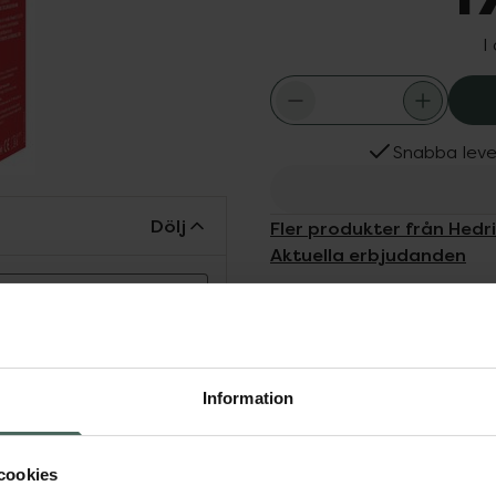
I
Snabba leve
Dölj
Fler produkter från Hedr
Aktuella erbjudanden
n garanterar
r säker att
v.
dig som endast vill ha en
Information
ördelas jämnt över håret
Det är inte nödvändigt att
rodukten dödar både löss
cookies