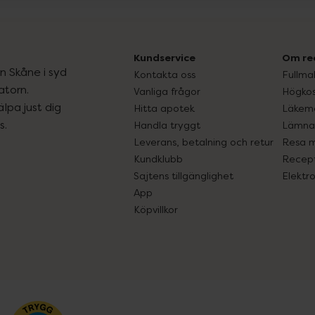
Kundservice
Om re
ån Skåne i syd
Kontakta oss
Fullma
atorn.
Vanliga frågor
Högkos
lpa just dig
Hitta apotek
Läkem
s.
Handla tryggt
Lämna 
Leverans, betalning och retur
Resa 
Kundklubb
Recept
Sajtens tillgänglighet
Elektr
App
Köpvillkor