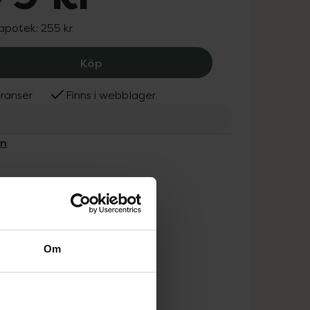
 apotek:
255 kr
Hedrin Once Spray, 179 kr.
Köp
ranser
Finns i webblager
in
Om