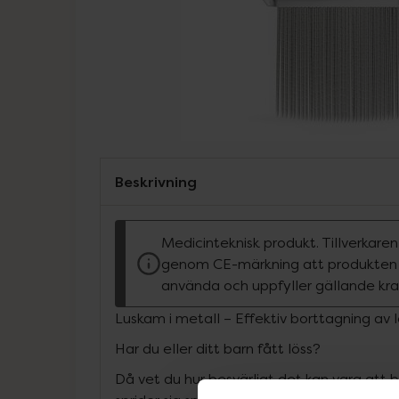
Beskrivning
Medicinteknisk produkt. Tillverkare
genom CE-märkning att produkten ä
använda och uppfyller gällande kra
Luskam i metall – Effektiv borttagning av 
Har du eller ditt barn fått löss?
Då vet du hur besvärligt det kan vara att 