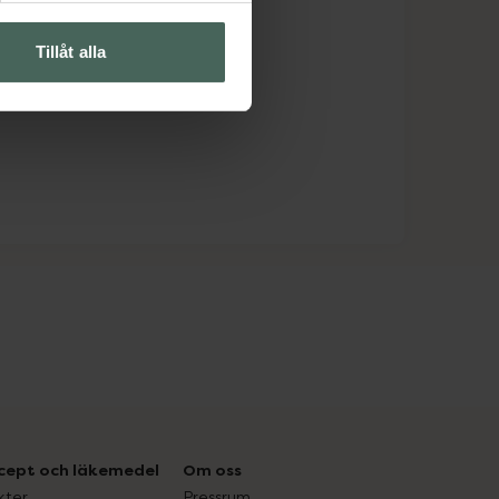
Tillåt alla
cept och läkemedel
Om oss
kter
Pressrum