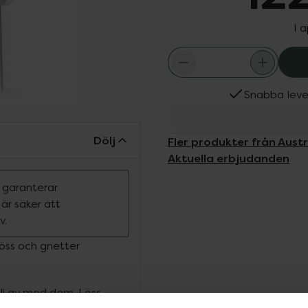
I 
Snabba leve
Dölj
Fler produkter från Aust
Aktuella erbjudanden
n garanterar
r säker att
v.
löss och gnetter
bli av med dem. Löss