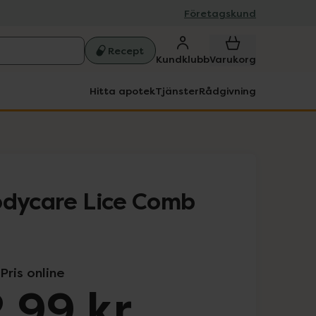
Företagskund
Recept
Kundklubb
Varukorg
Hitta apotek
Tjänster
Rådgivning
odycare Lice Comb
Pris online
,99 kr