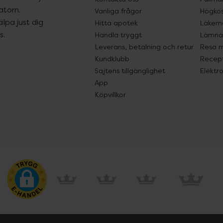
atorn.
Vanliga frågor
Högkos
lpa just dig
Hitta apotek
Läkem
s.
Handla tryggt
Lämna 
Leverans, betalning och retur
Resa 
Kundklubb
Recept
Sajtens tillgänglighet
Elektr
App
Köpvillkor