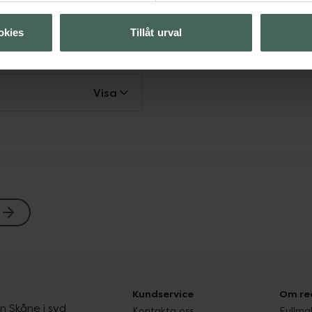
okies
Tillåt urval
Visa
Visa
Kundservice
Om re
ån Skåne i syd
Kontakta oss
Fullma