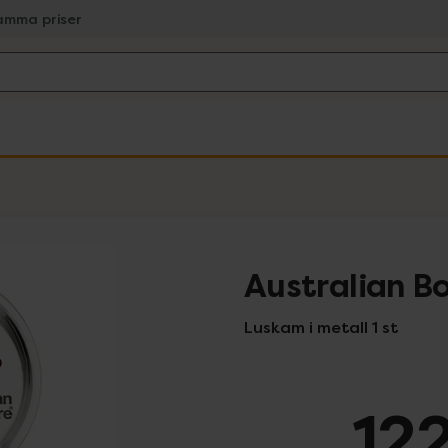
amma priser
Australian B
Luskam i metall 1 st
122