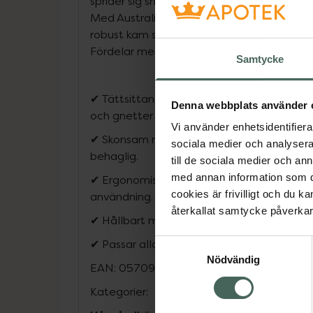
sprider sig snabbt och kan vara svåra att h
Med Australian Bodycare Luskam i metall f
robust kam som hjälper till att avlägsna b
Fördelar med Australian Bodycare Luskam
Samtycke
✔ Tättsittande tänder i rostfritt stål – Hjäl
Denna webbplats använder 
och gnetter effektivt.
Vi använder enhetsidentifierar
✔ Skonsam mot hårbotten – De rundade 
sociala medier och analysera 
behaglig.
till de sociala medier och a
med annan information som du 
✔ Ergonomiskt grepp – Ligger bra i handen
cookies är frivilligt och du k
användning.
återkallat samtycke påverkar 
✔ Hållbart material – Tillverkad av rostfritt 
✔ Passar alla hårtyper – Perfekt för långt, t
Samtyckesval
Nödvändig
EAN:
05709455019029
Kategorier: