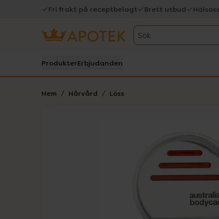
Fri frakt på receptbelagt
Brett utbud
Hälsos
Sök
Produkter
Erbjudanden
Hem
Hårvård
Löss
Hoppa över Lista
Lista: . Innehåller 1 objekt.