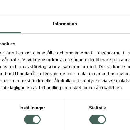
antera utan rätt verktyg.
år du en praktisk och
åde löss och gnetter.
Information
per till att kamma ut löss
cookies
e för att anpassa innehållet och annonserna till användarna, tillh
tänderna gör kamningen
vår trafik. Vi vidarebefordrar även sådana identifierare och anna
nnons- och analysföretag som vi samarbetar med. Dessa kan i sin
har tillhandahållit eller som de har samlat in när du har använt 
 och ger en smidig
an när som helst ändra eller återkalla ditt samtycke via webbplats
inte lagligheten av behandling som skett innan återkallelsen.
stål och slitstark plast.
jockt eller lockigt hår.
Inställningar
Statistik