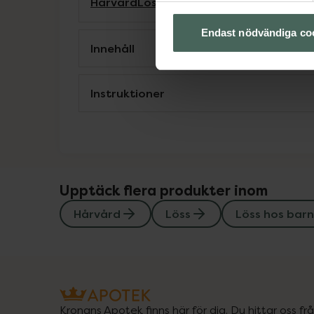
Hårvård
Löss
Löss hos barn
Endast nödvändiga co
Innehåll
Instruktioner
Upptäck flera produkter inom
Hårvård
Löss
Löss hos barn
Kronans Apotek finns här för dig. Du hittar oss fr