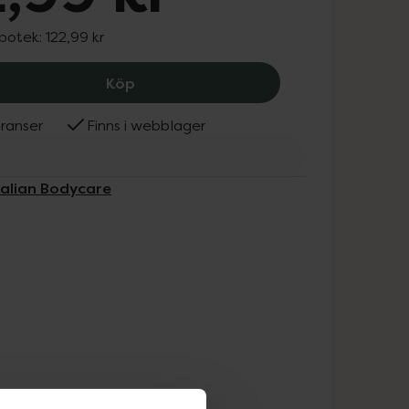
apotek:
122,99 kr
Australian Bodycare Lice Comb, 122.9
Köp
ranser
Finns i webblager
ralian Bodycare