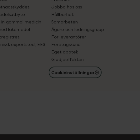
tnadsskyddet
Jobba hos oss
edelsutbyte
Hållbarhet
in gammal medicin
Samarbeten
med läkemedel
Ägare och ledningsgrupp
registret
För leverantörer
oniskt expertstöd, EES
Företagskund
Eget apotek
Glädjeeffekten
Cookieinställningar