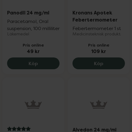
Panodil 24 mg/ml
Kronans Apotek
Febertermometer
Paracetamol, Oral
suspension, 100 milliliter
Febertermometer 1 st
Läkemedel
Medicinsteknisk produkt
Pris online
Pris online
49 kr
109 kr
Panodil 24 mg/ml, 49 kr.
Kronans Apo
Köp
Köp
Alvedon 24 mg/ml
5 av 5 i omdöme