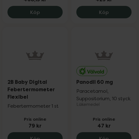
Tommee Tippee Closer To Nature No To
Tommee Tipp
Köp
Köp
2B Baby Digital
Panodil 60 mg
Febertermometer
Paracetamol,
Flexibel
Suppositorium, 10 styck
Läkemedel
Febertermometer 1 st
Pris online
Pris online
79 kr
47 kr
2B Baby Digital Febertermometer Flexibe
Panodil 60 m
Köp
Köp