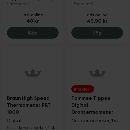
Läkemedel
Läkemedel
Pris online
Pris online
48 kr
49,90 kr
Alvedon 250 mg, 48 kr.
Panodil Bru
Köp
Köp
Bra deal
Braun High Speed
Tommee Tippee
Thermometer PRT
Digital
1000
Örontermometer
Digital
Örontermometer, 1 st
febertermometer, 1 st