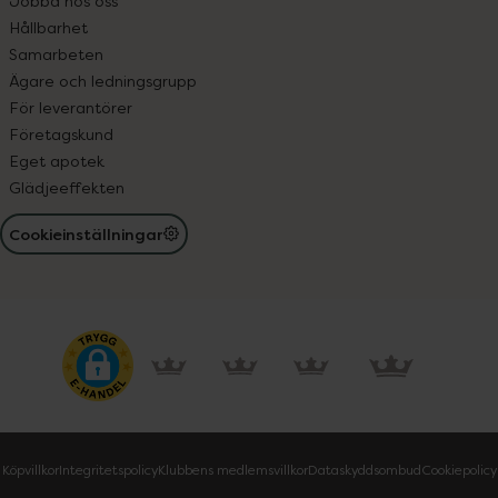
Jobba hos oss
Hållbarhet
Samarbeten
Ägare och ledningsgrupp
För leverantörer
Företagskund
Eget apotek
Glädjeeffekten
Cookieinställningar
Köpvillkor
Integritetspolicy
Klubbens medlemsvillkor
Dataskyddsombud
Cookiepolicy