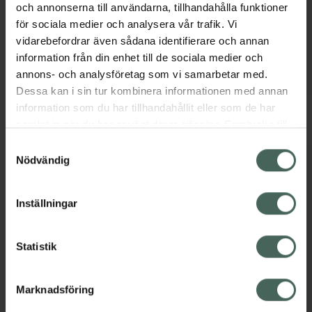
Medicinteknisk produkt
st
och annonserna till användarna, tillhandahålla funktioner
Medicinteknisk produkt
för sociala medier och analysera vår trafik. Vi
vidarebefordrar även sådana identifierare och annan
Pris online
Pris online
information från din enhet till de sociala medier och
119 kr
109 kr
annons- och analysföretag som vi samarbetar med.
Beurer FT 09/1 Digital febertermometer,
Braun Digit
Köp
Köp
Dessa kan i sin tur kombinera informationen med annan
information som du har tillhandahållit eller som de har
samlat in när du har använt deras tjänster. Samtycke till
cookies är frivilligt och du kan när som helst ändra eller
Samtyckesval
återkalla ditt samtycke via webbplatsens
Nödvändig
cookieinställningar. Ett återkallat samtycke påverkar inte
lagligheten av behandling som skett innan återkallelsen.
Inställningar
Statistik
Panodil 500 mg
Braun No Touch
termometer BNT400
Paracetamol, Pulver till
oral lösning i dospåse,...
Panntermometer, 1 st
Marknadsföring
Läkemedel
Medicinteknisk produkt