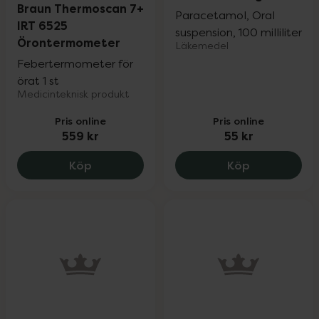
Braun Thermoscan 7+
Paracetamol, Oral
IRT 6525
suspension, 100 milliliter
Örontermometer
Läkemedel
Febertermometer för
örat 1 st
Medicinteknisk produkt
Pris online
Pris online
559 kr
55 kr
Braun Thermoscan 7+ IRT 6525 Öronter
Alvedon 24 
Köp
Köp