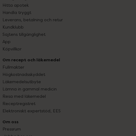
Hitta apotek
Handla tryggt
Leverans, betalning och retur
Kundklubb
Sajtens tillgänglighet
App
Köpvillkor
Om recept och läkemedel
Fullmakter
Högkostnadsskyddet
Läkemedelsutbyte
Lämna in gammal medicin
Resa med läkemedel
Receptregistret
Elektroniskt expertstöd, EES
Om oss
Pressrum