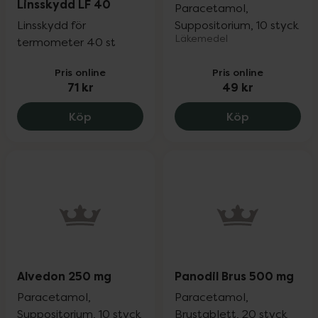
Linsskydd LF 40
Paracetamol,
Linsskydd för
Suppositorium, 10 styck
Läkemedel
termometer 40 st
Pris online
Pris online
71 kr
49 kr
Braun Thermoscan Linsskydd LF 40, 71 k
Alvedon 125
Köp
Köp
Alvedon 250 mg
Panodil Brus 500 mg
Paracetamol,
Paracetamol,
Suppositorium, 10 styck
Brustablett, 20 styck