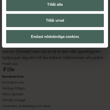
Tillåt alla
Förkylning och feber
Tillåt urval
Endast nödvändiga cookies
Kronans Apotek finns här för dig. Du hittar oss från Skåne i
syd till Lappland i norr, och online i mobilen och på
datorn. Oavsett vem du är så är det vårt uppdrag att
hjälpa just dig att må lite bättre. Välkommen att prata
med oss.
Kundservice
Kontakta oss
Vanliga frågor
Hitta apotek
Handla tryggt
Leverans, betalning och retur