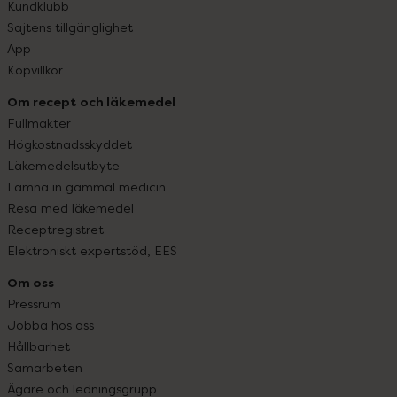
Kundklubb
Sajtens tillgänglighet
App
Köpvillkor
Om recept och läkemedel
Fullmakter
Högkostnadsskyddet
Läkemedelsutbyte
Lämna in gammal medicin
Resa med läkemedel
Receptregistret
Elektroniskt expertstöd, EES
Om oss
Pressrum
Jobba hos oss
Hållbarhet
Samarbeten
Ägare och ledningsgrupp