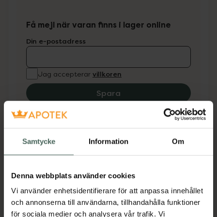
Få mejl när varan finns i lager online
Din e-postadress
villkoren
Jag accepterar
Spara
Aktuella erbjudanden
Samtycke
Information
Om
Beskrivning
Dölj
Denna webbplats använder cookies
Microlife Panntermometer Non Contact är
Vi använder enhetsidentifierare för att anpassa innehållet
utmärkt att använda för att få en snabb
och annonserna till användarna, tillhandahålla funktioner
indikation på om du eller ditt barn har feber.
för sociala medier och analysera vår trafik. Vi
För att få en mer noggrann temperatur bör