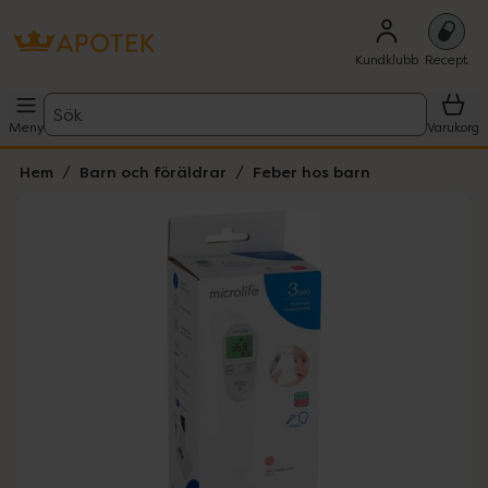
Kundklubb
Recept
Sök
Meny
Varukorg
Hem
Barn och föräldrar
Feber hos barn
Hoppa över Lista
Lista: . Innehåller 1 objekt.