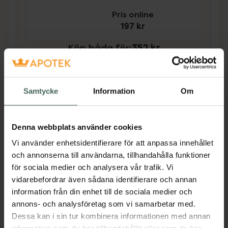
Pris online
197 kr
Köp båda för
:
352 kr
Köp båda
Samtycke
Information
Om
Beskrivning
Dölj
Denna webbplats använder cookies
Den skonsamma formulan i svenska VagiVital
Vi använder enhetsidentifierare för att anpassa innehållet
Calming Intimate Gel är utformad för att ge
och annonserna till användarna, tillhandahålla funktioner
omedelbar lugnande och återfuktande effekt
för sociala medier och analysera vår trafik. Vi
på vulva, de yttre delar i underlivet. Intimate
vidarebefordrar även sådana identifierare och annan
Calming Gel är baserad på kliniskt beprövade
information från din enhet till de sociala medier och
VagiVital AktivGel. VagiVital Calming Intimate
annons- och analysföretag som vi samarbetar med.
Gel innehåller även aminosyran glycin, som är
Dessa kan i sin tur kombinera informationen med annan
känd för sina lugnande och återfuktande