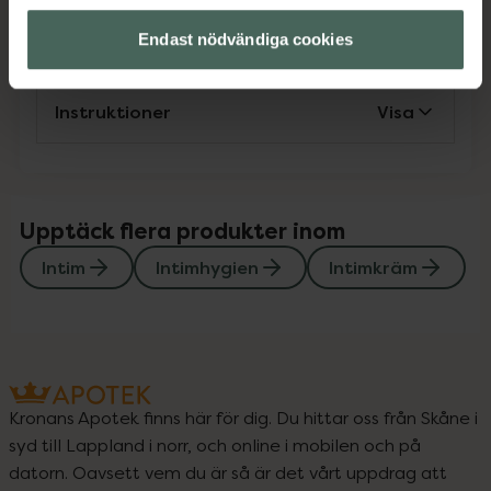
Innehåll
Visa
Endast nödvändiga cookies
Instruktioner
Visa
Upptäck flera produkter inom
Intim
Intimhygien
Intimkräm
Kronans Apotek finns här för dig. Du hittar oss från Skåne i
syd till Lappland i norr, och online i mobilen och på
datorn. Oavsett vem du är så är det vårt uppdrag att