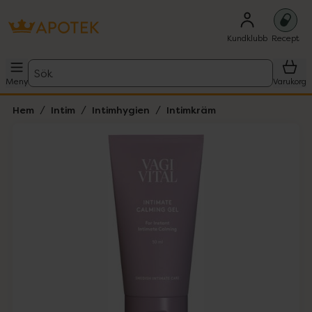
Kundklubb
Recept
Sök
Meny
Varukorg
Hem
Intim
Intimhygien
Intimkräm
Hoppa över Lista
Lista: . Innehåller 2 objekt.