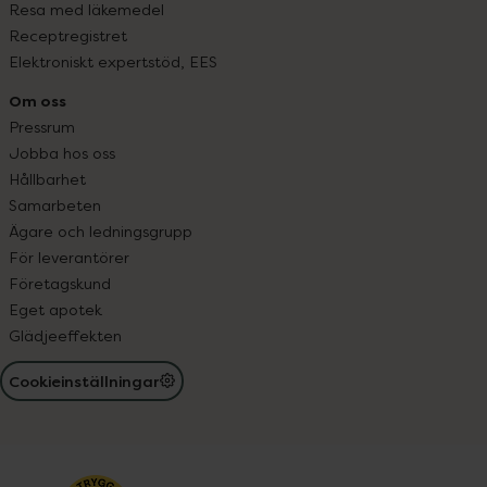
Resa med läkemedel
Receptregistret
Elektroniskt expertstöd, EES
Om oss
Pressrum
Jobba hos oss
Hållbarhet
Samarbeten
Ägare och ledningsgrupp
För leverantörer
Företagskund
Eget apotek
Glädjeeffekten
Cookieinställningar