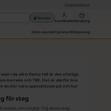
Företagskund
Recept
Kundklubb
Varukorg
Hitta apotek
Tjänster
Rådgivning
n i de allra flesta fall är det ofarligt. 
om borrelia och TBE. Det är därför bra 
tom du bör vara uppmärksam på och hur 
eg för steg
så snabbt som möjligt. Följ dessa steg: