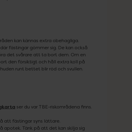
mråden kan kännas extra obehagliga. 
där fästingar gömmer sig. De kan också 
göra det svårare att ta bort dem. Om en 
rt den försiktigt och håll extra koll på 
uden runt bettet blir röd och svullen.
gkarta
ser du var TBE-riskområdena finns.
 att fästingar syns lättare.
 apotek. Tänk på att det kan skilja sig