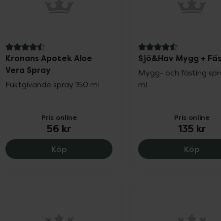
4.5 av 5 i omdöme
4.6 av 5 i omdöme
Kronans Apotek Aloe
Sjö&Hav Mygg + Fäs
Vera Spray
Mygg- och fästing sp
Fuktgivande spray 150 ml
ml
Pris online
Pris online
56 kr
135 kr
Kronans Apotek Aloe Vera Spray, 56 kr
Sjö&H
Köp
Köp