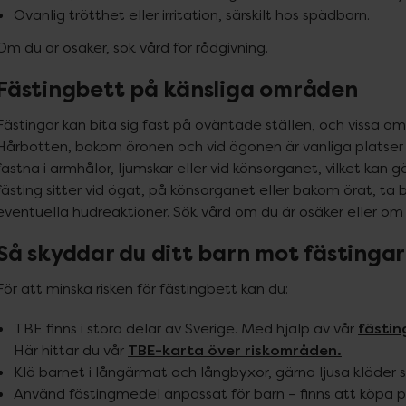
Ovanlig trötthet eller irritation, särskilt hos spädbarn.
Om du är osäker, sök vård för rådgivning.
Fästingbett på känsliga områden
Fästingar kan bita sig fast på oväntade ställen, och vissa o
Hårbotten, bakom öronen och vid ögonen är vanliga platser 
fastna i armhålor, ljumskar eller vid könsorganet, vilket kan 
fästing sitter vid ögat, på könsorganet eller bakom örat, ta bo
eventuella hudreaktioner. Sök vård om du är osäker eller om h
Så skyddar du ditt barn mot fästingar
För att minska risken för fästingbett kan du:
fästin
TBE finns i stora delar av Sverige. Med hjälp av vår
TBE-karta över riskområden.
Här hittar du vår
Klä barnet i långärmat och långbyxor, gärna ljusa kläder så
Använd fästingmedel anpassat för barn – finns att köpa på