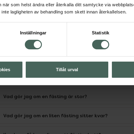
an när som helst ändra eller återkalla ditt samtycke via webbplats
inte lagligheten av behandling som skett innan återkallelsen.
Inställningar
Statistik
Föregående
Vanliga frågor om fästingbett hos ba
okies
Tillåt urval
Hur ser ett fästingbett ut?
Vad gör jag om en fästing är stor?
Vad gör jag om en liten fästing sitter kvar?