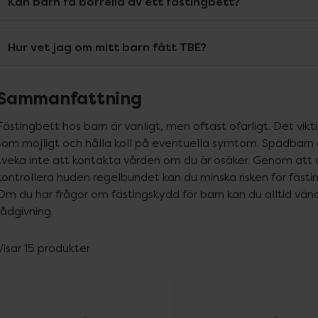
Kan barn få borrelia av ett fästingbett?
Hur vet jag om mitt barn fått TBE?
Sammanfattning
Fästingbett hos barn är vanligt, men oftast ofarligt. Det vikt
som möjligt och hålla koll på eventuella symtom. Spädbarn o
tveka inte att kontakta vården om du är osäker. Genom att
kontrollera huden regelbundet kan du minska risken för fästin
Om du har frågor om fästingskydd för barn kan du alltid vända 
rådgivning.
Visar 15 produkter