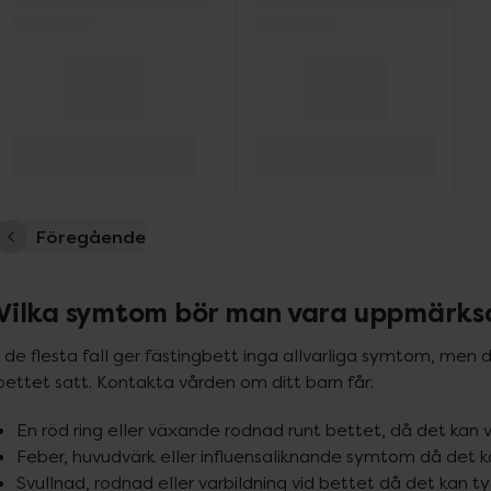
Föregående
Vilka symtom bör man vara uppmärk
I de flesta fall ger fästingbett inga allvarliga symtom, men 
bettet satt. Kontakta vården om ditt barn får:
En röd ring eller växande rodnad runt bettet, då det kan
Feber, huvudvärk eller influensaliknande symtom då det 
Svullnad, rodnad eller varbildning vid bettet då det kan ty