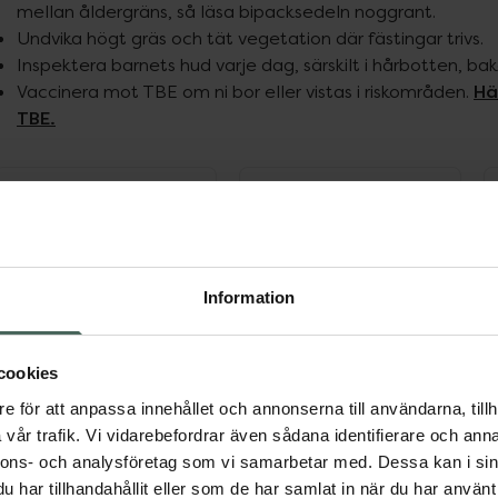
mellan åldergräns, så läsa bipacksedeln noggrant.
Undvika högt gräs och tät vegetation där fästingar trivs.
Inspektera barnets hud varje dag, särskilt i hårbotten, b
Hä
Vaccinera mot TBE om ni bor eller vistas i riskområden.
TBE.
ppa över Lista
Lista: . Innehåller 4 objekt.
Information
cookies
e för att anpassa innehållet och annonserna till användarna, tillh
vår trafik. Vi vidarebefordrar även sådana identifierare och anna
nnons- och analysföretag som vi samarbetar med. Dessa kan i sin
har tillhandahållit eller som de har samlat in när du har använt 