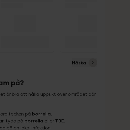
Nästa
sam på?
det är bra att hålla uppsikt över området där 
borrelia.
 vara tecken på
borrelia
TBE.
kan tyda på
eller
da på en lokal infektion.