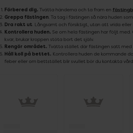
fästing
Förbered dig.
Tvätta händerna och ta fram en
Greppa fästingen
. Ta tag i fästingen så nära huden som m
Dra rakt ut
. Långsamt och försiktigt, utan att vrida ell
Kontrollera huden.
Se om hela fästingen har följt med. 
kvar, brukar kroppen stöta bort det själv.
Rengör området.
Tvätta stället där fästingen satt med
Håll koll på bettet.
Kontrollera huden de kommande daga
feber eller om bettstället blir svullet bör du kontakta vår
ppa över Lista
Lista: . Innehåller 8 objekt.