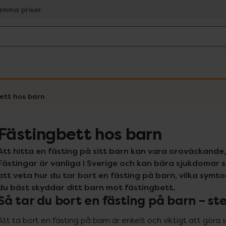
amma priser
ett hos barn
Fästingbett hos barn
Att hitta en fästing på sitt barn kan vara oroväckande, me
Fästingar är vanliga i Sverige och kan bära sjukdomar s
att veta hur du tar bort en fästing på barn, vilka sym
du bäst skyddar ditt barn mot fästingbett.
Så tar du bort en fästing på barn – st
Att ta bort en fästing på barn är enkelt och viktigt att göra 