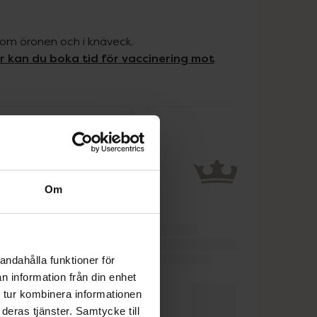
akom öronen och i knäveck.
r kan du boka tid för vaccinering mot
Om
andahålla funktioner för
n information från din enhet
 tur kombinera informationen
deras tjänster. Samtycke till