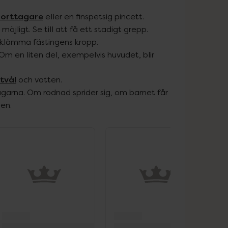
borttagare
eller en finspetsig pincett.
öjligt. Se till att få ett stadigt grepp.
er klämma fästingens kropp.
Om en liten del, exempelvis huvudet, blir
tvål
och vatten.
rna. Om rodnad sprider sig, om barnet får
den.