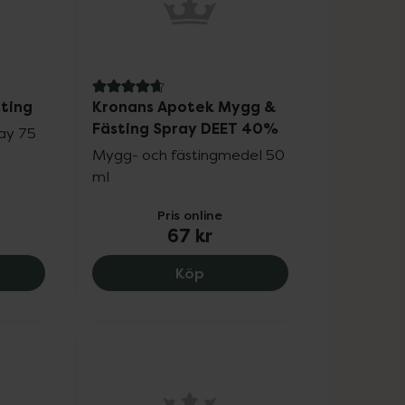
4.7 av 5 i omdöme
ting
Kronans Apotek Mygg &
Fästing Spray DEET 40%
ray 75
Mygg- och fästingmedel 50
ml
Pris online
67 kr
.
av Mygg + Fästing, 135 kr.
Kronans Apotek Mygg & Fäs
Köp