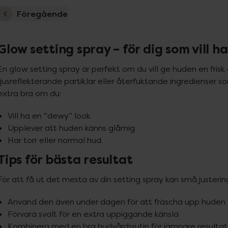
Föregående
Glow setting spray – för dig som vill ha
En glow setting spray är perfekt om du vill ge huden en frisk 
ljusreflekterande partiklar eller återfuktande ingredienser s
extra bra om du:
Vill ha en “dewy” look
Upplever att huden känns glåmig
Har torr eller normal hud.
Tips för bästa resultat
För att få ut det mesta av din setting spray kan små justering
Använd den även under dagen för att fräscha upp huden
Förvara svalt för en extra uppiggande känsla
Kombinera med en bra hudvårdsrutin för jämnare resultat