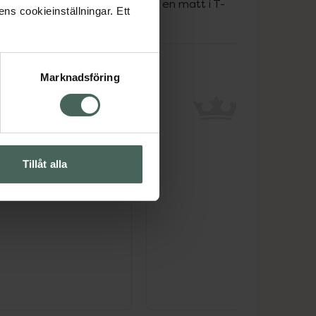
ray med glow på kinderna och en matt i T-
ens cookieinställningar. Ett
Marknadsföring
Tillåt alla