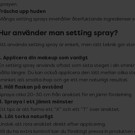
Fräscha upp huden
Många setting sprays innehåller återfuktande ingredienser s
Hur använder man setting spray?
Att använda setting spray är enkelt, men rätt teknik gör stor 
1. Applicera din makeup som vanligt
En setting spray används oftast som sista steget i din sminkr
hålla längre. Du kan också applicera den lätt mellan olika ste
2. Håll flaskan på avstånd
3. Spraya i ett jämnt mönster
4. Låt torka naturligt
Undvik att röra ansiktet direkt efter applicering.

Vill du ha extra kontroll kan du försiktigt pressa in produkte