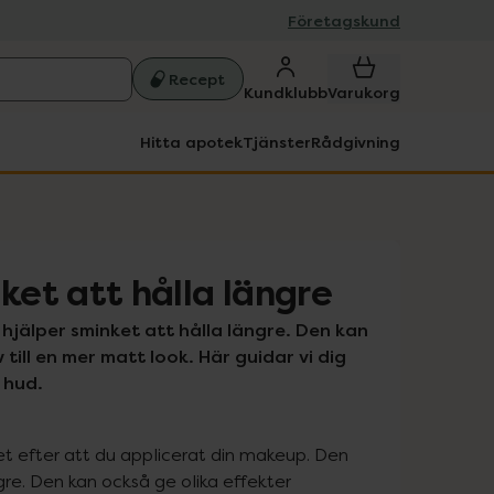
Företagskund
Recept
Kundklubb
Varukorg
Hitta apotek
Tjänster
Rådgivning
ket att hålla längre
 hjälper sminket att hålla längre. Den kan 
till en mer matt look. Här guidar vi dig 
 hud.
et efter att du applicerat din makeup. Den 
ngre. Den kan också ge olika effekter 