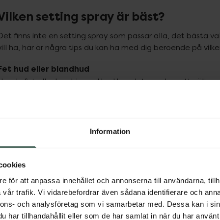
Vilken setting spray är bäst?
Det finns inte en setting spray som passar alla, det bästa val
vill ha, här är några tips du kan ha med dig beroende på vilk
Fet hud eller blandhud
Har du fet eller kombinerad hud kan det vara bra att välja 
Torr hud
En setting spray med återfuktande ingredienser kan vara ett
Information
Balanserad hud
Har du en normal/balanserad hud kan du ofta välja fritt, en n
cookies
Känslig hud
e för att anpassa innehållet och annonserna till användarna, tillh
Välj parfymfria alternativ med lugnande ingredienser.
vår trafik. Vi vidarebefordrar även sådana identifierare och anna
nnons- och analysföretag som vi samarbetar med. Dessa kan i sin
Tips!
har tillhandahållit eller som de har samlat in när du har använt 