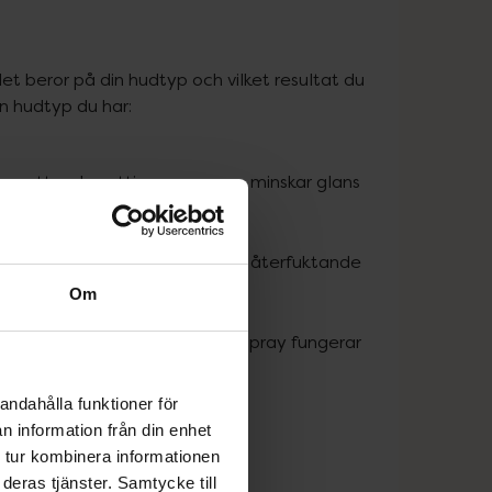
et beror på din hudtyp och vilket resultat du 
en hudtyp du har:
en mattande setting spray som minskar glans 
torr hy.
 bra val om du har 
 En återfuktande 
Om
eutral eller lätt glow setting spray fungerar 
andahålla funktioner för
n information från din enhet
 tur kombinera informationen
deras tjänster. Samtycke till