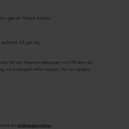
om ger en fräsch känsla.
skillnad. Så gör du:
utin för att fixera makeupen och få den att 
g, till exempel efter basen, för att hjälpa 
makeupsvamp.
n med en 