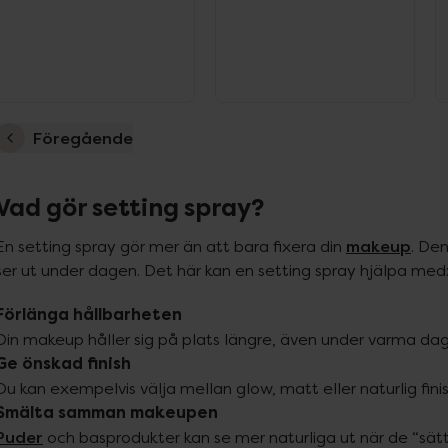
Föregående
Vad gör setting spray?
makeup
En setting spray gör mer än att bara fixera din 
. De
ser ut under dagen. Det här kan en setting spray hjälpa med
Förlänga hållbarheten
Ge önskad finish
Smälta samman makeupen
Puder
 och basprodukter kan se mer naturliga ut när de “sätte