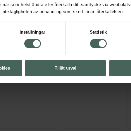
Du kan också kombinera, till exempel använda en setting sp
an när som helst ändra eller återkalla ditt samtycke via webbplats
zonen.
inte lagligheten av behandling som skett innan återkallelsen.
ppa över Lista
Lista: . Innehåller 4 objekt.
Inställningar
Statistik
okies
Tillåt urval