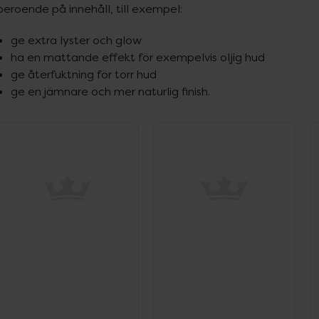
beroende på innehåll, till exempel:
ge extra lyster och glow
ha en mattande effekt för exempelvis oljig hud
ge återfuktning för torr hud
ge en jämnare och mer naturlig finish.
ppa över Lista
Lista: . Innehåller 6 objekt.