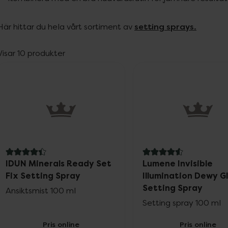
setting sprays.
Här hittar du hela vårt sortiment av 
Visar 10 produkter
4.4 av 5 i omdöme
4.6 av 5 i omdöme
IDUN Minerals Ready Set
Lumene Invisible
Fix Setting Spray
Illumination Dewy G
Setting Spray
Ansiktsmist 100 ml
Setting spray 100 ml
Pris online
Pris online