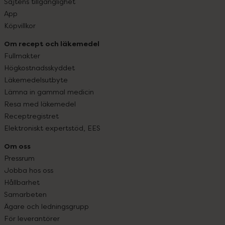
Sajtens tillgänglighet
App
Köpvillkor
Om recept och läkemedel
Fullmakter
Högkostnadsskyddet
Läkemedelsutbyte
Lämna in gammal medicin
Resa med läkemedel
Receptregistret
Elektroniskt expertstöd, EES
Om oss
Pressrum
Jobba hos oss
Hållbarhet
Samarbeten
Ägare och ledningsgrupp
För leverantörer