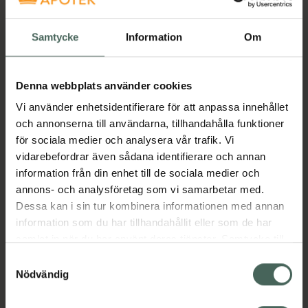
150 ml
Samtycke
Information
Om
Kampanjpris online
44,80 kr
Tidigare pris:
56 kr
Denna webbplats använder cookies
Köp båda för
:
91,20 kr
Vi använder enhetsidentifierare för att anpassa innehållet
och annonserna till användarna, tillhandahålla funktioner
Köp båda
för sociala medier och analysera vår trafik. Vi
vidarebefordrar även sådana identifierare och annan
information från din enhet till de sociala medier och
Beskrivning
Dölj
annons- och analysföretag som vi samarbetar med.
Dessa kan i sin tur kombinera informationen med annan
information som du har tillhandahållit eller som de har
TENA Tvättkräm är ett milt alternativ till tvål
samlat in när du har använt deras tjänster. Samtycke till
och vatten som rengör, återställer och
cookies är frivilligt och du kan när som helst ändra eller
Samtyckesval
skyddar den känsligaste huden. Inget behov
återkalla ditt samtycke via webbplatsens
Nödvändig
att skölja med vatten. Idealisk vid intimhygien
cookieinställningar. Ett återkallat samtycke påverkar inte
och inkontinensvård, men kan användas på
lagligheten av behandling som skett innan återkallelsen.