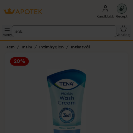
Kundklubb
Recept
Sök
Meny
Varukorg
Hem
Intim
Intimhygien
Intimtvål
20%
Hoppa över Lista
Lista: . Innehåller 1 objekt.