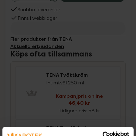
Snabba leveranser
Finns i webblager
Fler produkter från TENA
Aktuella erbjudanden
Köps ofta tillsammans
TENA Tvättkräm
Intimtvål 250 ml
Kampanjpris online
46,40 kr
Tidigare pris:
58 kr
TENA Barriärkräm
Oparfymerad barriärkräm