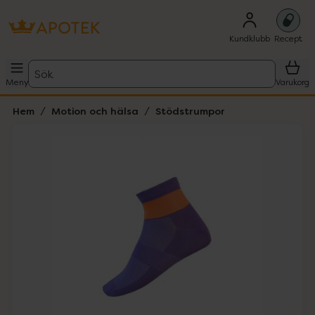
Kundklubb
Recept
Sök
Meny
Varukorg
Hem
Motion och hälsa
Stödstrumpor
Hoppa över Lista
Lista: . Innehåller 3 objekt.