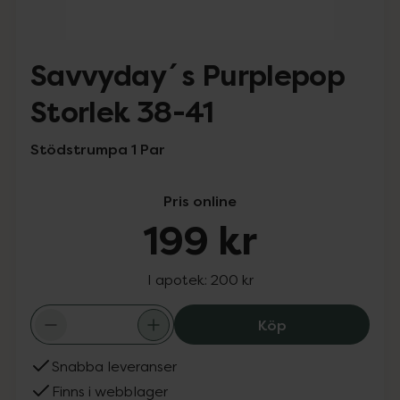
Savvyday´s Purplepop
Storlek 38-41
Stödstrumpa 1 Par
Pris online
199 kr
I apotek:
200 kr
Savvyday´s Purp
Köp
Snabba leveranser
Finns i webblager