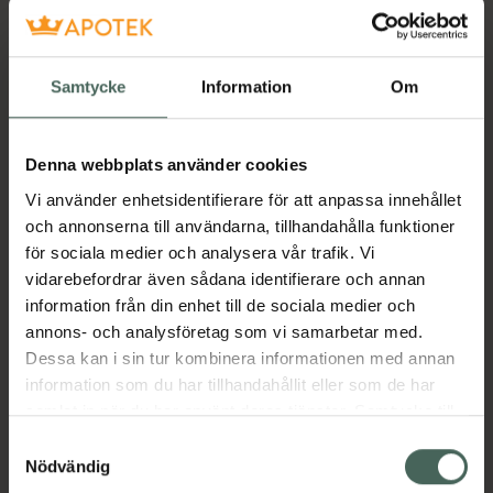
220 kr
Köp båda för
:
419 kr
Samtycke
Information
Om
Köp båda
Denna webbplats använder cookies
Beskrivning
Dölj
Vi använder enhetsidentifierare för att anpassa innehållet
och annonserna till användarna, tillhandahålla funktioner
för sociala medier och analysera vår trafik. Vi
Upptäck Savvyday´s Quarter Socks – en
vidarebefordrar även sådana identifierare och annan
ultimat strumpa tillverkad i högkvalitativ,
information från din enhet till de sociala medier och
slitstark nylon för att skapa lång hållbarhet
annons- och analysföretag som vi samarbetar med.
och livstid. Med en tunn meshpanel på
Dessa kan i sin tur kombinera informationen med annan
ovansidan är de designade för att ge din fot
information som du har tillhandahållit eller som de har
andningsförmåga under varma och aktiva
samlat in när du har använt deras tjänster. Samtycke till
dagar.Den högkvalitativa nylonen gör inte
cookies är frivilligt och du kan när som helst ändra eller
Samtyckesval
bara strumporna slitstarka utan också en mjuk
återkalla ditt samtycke via webbplatsens
Nödvändig
och bekväm känsla mot huden. Meshpanelen
cookieinställningar. Ett återkallat samtycke påverkar inte