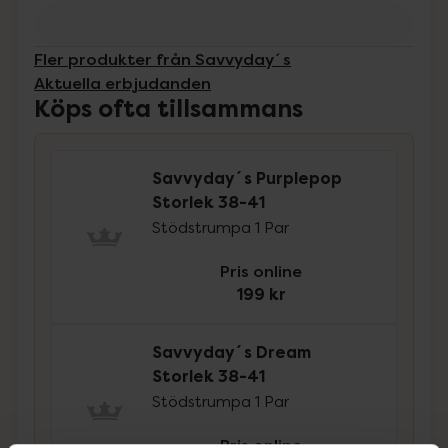
Fler produkter från Savvyday´s
Aktuella erbjudanden
Köps ofta tillsammans
Savvyday´s Purplepop
Storlek 38-41
Stödstrumpa 1 Par
Pris online
199 kr
Savvyday´s Dream
Storlek 38-41
Stödstrumpa 1 Par
Pris online