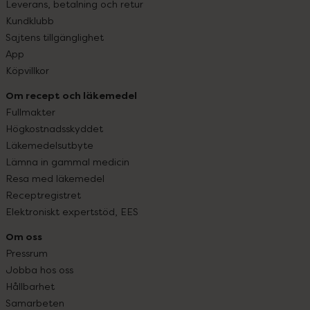
Leverans, betalning och retur
Kundklubb
Sajtens tillgänglighet
App
Köpvillkor
Om recept och läkemedel
Fullmakter
Högkostnadsskyddet
Läkemedelsutbyte
Lämna in gammal medicin
Resa med läkemedel
Receptregistret
Elektroniskt expertstöd, EES
Om oss
Pressrum
Jobba hos oss
Hållbarhet
Samarbeten