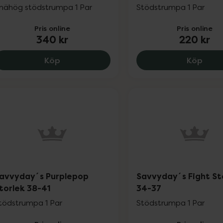
nähög stödstrumpa 1 Par
Stödstrumpa 1 Par
Pris online
Pris online
340 kr
220 kr
Savvyday´s Passion Storlek 38-41, 340 k
Savv
Köp
Köp
avvyday´s Purplepop
Savvyday´s Fight St
torlek 38-41
34-37
tödstrumpa 1 Par
Stödstrumpa 1 Par