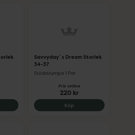
orlek
Savvyday´s Dream Storlek
34-37
Stödstrumpa 1 Par
Pris online
220 kr
.
yday´s Spark Storlek 34-37, 220 kr.
Savvyday´s Dream Storle
Köp