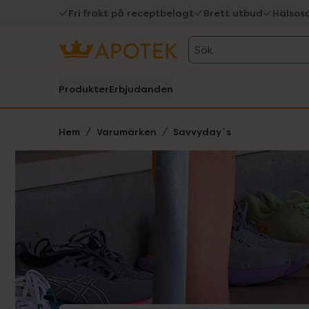
Fri frakt på receptbelagt
Brett utbud
Hälsos
Sök
Produkter
Erbjudanden
Hem
Varumärken
Savvyday´s