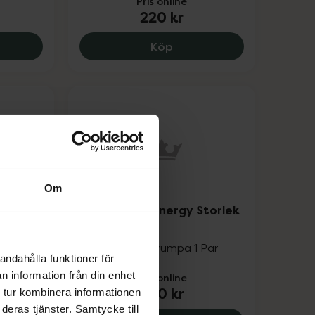
Pris online
220 kr
 kr.
day´s Fight Storlek 34-37, 220 kr.
Savvyday´s Fight Storlek
Köp
Om
op
Savvyday´s Energy Storlek
38-41
Knähög stödstrumpa 1 Par
andahålla funktioner för
n information från din enhet
Pris online
340 kr
 tur kombinera informationen
deras tjänster. Samtycke till