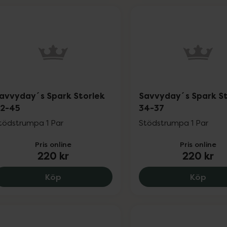
avvyday´s Spark Storlek
Savvyday´s Spark St
2-45
34-37
tödstrumpa 1 Par
Stödstrumpa 1 Par
Pris online
Pris online
220 kr
220 kr
Savvyday´s Spark Storlek 42-45, 220 kr
Savv
Köp
Köp