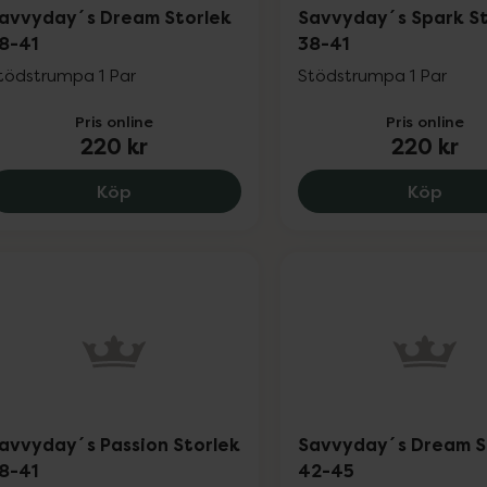
avvyday´s Dream Storlek
Savvyday´s Spark St
8-41
38-41
tödstrumpa 1 Par
Stödstrumpa 1 Par
Pris online
Pris online
220 kr
220 kr
Savvyday´s Dream Storlek 38-41, 220 kr
Savv
Köp
Köp
avvyday´s Passion Storlek
Savvyday´s Dream S
8-41
42-45