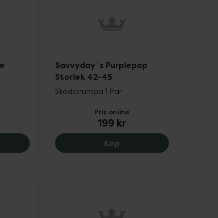
ve
Savvyday´s Purplepop
Storlek 42-45
Stödstrumpa 1 Par
Pris online
199 kr
kr.
yday´s Bluewave Storlek 34-37, 199 kr.
Savvyday´s Purplepop Sto
Köp