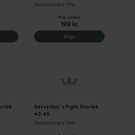
Stödstrumpa 1 Par
Pris online
199 kr
r.
yday´s Dream Storlek 42-45, 220 kr.
Savvyday´s Bluewave Sto
Köp
orlek
Savvyday´s Fight Storlek
42-45
Stödstrumpa 1 Par