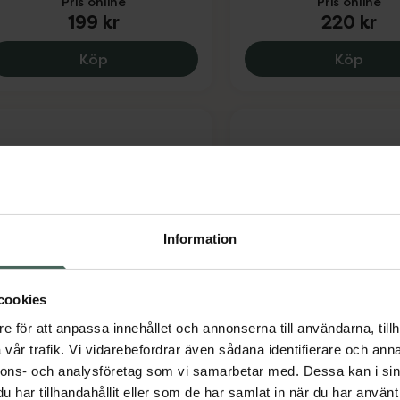
Pris online
Pris online
199 kr
220 kr
Savvyday´s Purplepop Storlek 38-41, 199
Savvy
Köp
Köp
Information
avvyday´s Pinkpulse
Savvyday´s Purplep
torlek 38-41
Storlek 34-37
cookies
tödstrumpa 1 Par
Stödstrumpa 1 Par
e för att anpassa innehållet och annonserna till användarna, tillh
vår trafik. Vi vidarebefordrar även sådana identifierare och anna
Pris online
Pris online
200 kr
199 kr
nnons- och analysföretag som vi samarbetar med. Dessa kan i sin
har tillhandahållit eller som de har samlat in när du har använt 