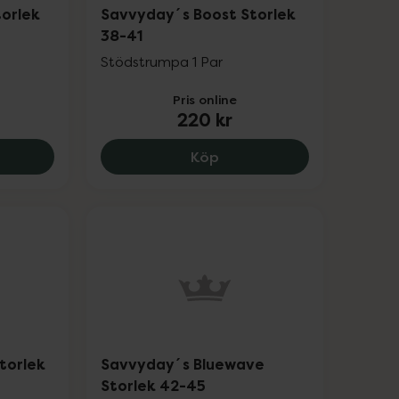
orlek
Savvyday´s Boost Storlek
38-41
Stödstrumpa 1 Par
Pris online
220 kr
.
yday´s Spark Storlek 38-41, 220 kr.
Savvyday´s Boost Storlek
Köp
torlek
Savvyday´s Bluewave
Storlek 42-45