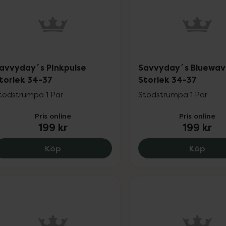
avvyday´s Pinkpulse
Savvyday´s Bluewa
torlek 34-37
Storlek 34-37
tödstrumpa 1 Par
Stödstrumpa 1 Par
Pris online
Pris online
199 kr
199 kr
Savvyday´s Pinkpulse Storlek 34-37, 199 
Savv
Köp
Köp