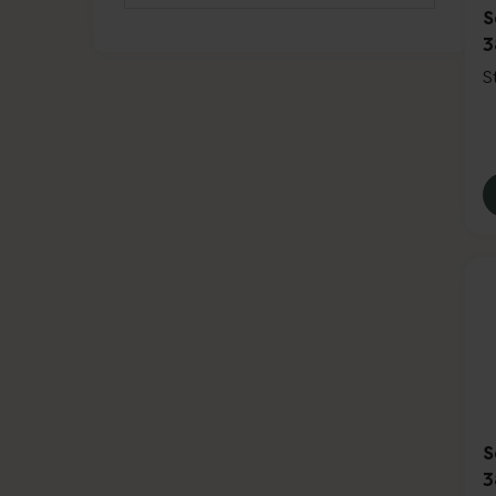
S
3
S
S
3