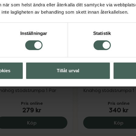
Savvyday´s Pinkpulse Storlek 38-41, 200
Savv
Köp
Köp
an när som helst ändra eller återkalla ditt samtycke via webbplats
inte lagligheten av behandling som skett innan återkallelsen.
Inställningar
Statistik
okies
Tillåt urval
avvyday´s Passion Storlek
Savvyday´s Passion 
2-45
34-37
nähög stödstrumpa 1 Par
Knähög stödstrumpa 1 
Pris online
Pris online
279 kr
340 kr
Savvyday´s Passion Storlek 42-45, 279 k
Savv
Köp
Köp