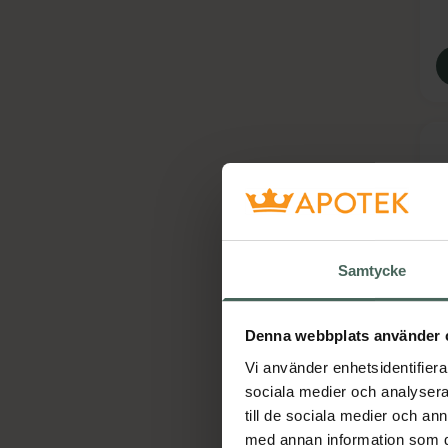
Samtycke
S
S
Denna webbplats använder 
S
Vi använder enhetsidentifierar
sociala medier och analysera 
till de sociala medier och a
med annan information som du 