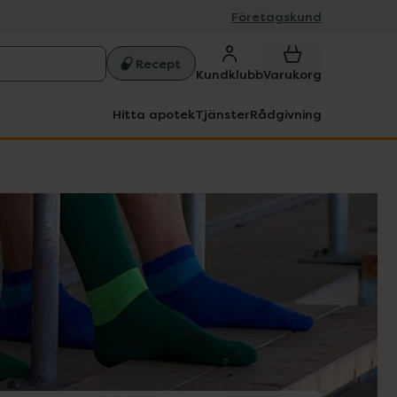
Företagskund
Recept
Kundklubb
Varukorg
Hitta apotek
Tjänster
Rådgivning