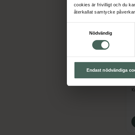
cookies är frivilligt och du k
återkallat samtycke påverkar 
Samtyckesval
Nödvändig
Endast nödvändiga co
S
4
K