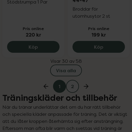
44-47
Stödstrumpa 1 Par
Broddar för
utomhusytor 2 st
Pris online
Pris online
220 kr
199 kr
Savvyday´s Dream Storlek 34-37, 220 k
Ortho Movem
Köp
Köp
Visar 30 av 58
Visa alla
1
2
Träningskläder och tillbehör
När du tränar underlättar det om du har rätt tillbehör 
och speciella kläder anpassade för träning. Det är viktigt 
att du låter kroppen återhämta sig efter ansträngning. 
Eftersom man ofta blir varm och svettas vid träning är 