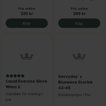
Pris online
Pris online
220 kr
299 kr
Savvyday´s Dream Storlek 42-45, 220 k
Ortho Movem
Köp
Köp
Savvyday´s
5 av 5 i omdöme
Casall Exercise Glove
Bluewave Storlek
Wmns S
42-45
Handske för träning 1
Stödstrumpa 1 Par
par