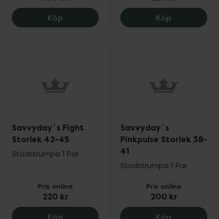
Savvyday´s Purplepop Storlek 38-41, 19
Savvyday´s 
Köp
Köp
Savvyday´s Fight
Savvyday´s
Storlek 42-45
Pinkpulse Storlek 38-
41
Stödstrumpa 1 Par
Stödstrumpa 1 Par
Pris online
Pris online
220 kr
200 kr
Savvyday´s Fight Storlek 42-45, 220 kr
Savvyday´s 
Köp
Köp