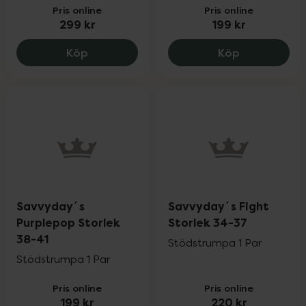
Pris online
Pris online
299 kr
199 kr
Casall Exercise Glove Wmns S, 299 kr.
Savvyday´s 
Köp
Köp
Savvyday´s
Savvyday´s Fight
Purplepop Storlek
Storlek 34-37
38-41
Stödstrumpa 1 Par
Stödstrumpa 1 Par
Pris online
Pris online
199 kr
220 kr