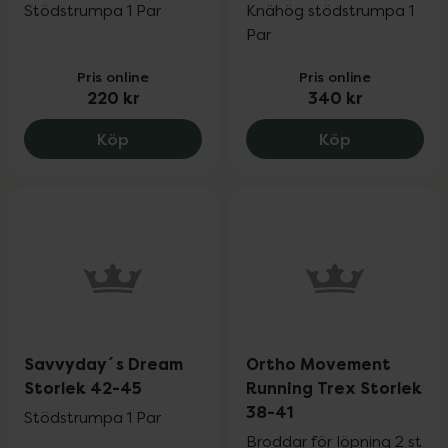
Stödstrumpa 1 Par
Knähög stödstrumpa 1
Par
Pris online
Pris online
220 kr
340 kr
Savvyday´s Boost Storlek 38-41, 220 kr
Savvyday´s 
Köp
Köp
Savvyday´s Dream
Ortho Movement
Storlek 42-45
Running Trex Storlek
38-41
Stödstrumpa 1 Par
Broddar för löpning 2 st