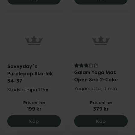
Savvyday´s
3 av 5 i omdöme
Gaiam Yoga Mat
Purplepop Storlek
Open Sea 2-Color
34-37
Yogamatta, 4 mm
Stödstrumpa 1 Par
Pris online
Pris online
199 kr
379 kr
Savvyday´s Purplepop Storlek 34-37, 19
Gaiam Yoga 
Köp
Köp