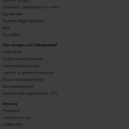
Leverans, betalning och retur
Kundklubb
Sajtens tillgänglighet
App
Köpvillkor
Om recept och läkemedel
Fullmakter
Högkostnadsskyddet
Läkemedelsutbyte
Lämna in gammal medicin
Resa med läkemedel
Receptregistret
Elektroniskt expertstöd, EES
Om oss
Pressrum
Jobba hos oss
Hållbarhet