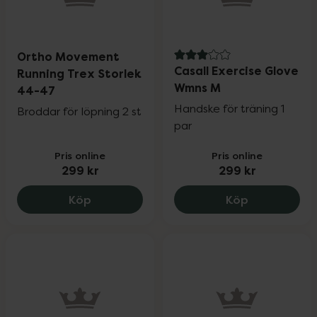
Ortho Movement
3 av 5 i omdöme
Casall Exercise Glove
Running Trex Storlek
Wmns M
44-47
Handske för träning 1
Broddar för löpning 2 st
par
Pris online
Pris online
299 kr
299 kr
Ortho Movement Running Trex Storlek 
Casall Exer
Köp
Köp