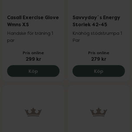
Casall Exercise Glove
Savvyday´s Energy
Wmns XS
Storlek 42-45
Handske för träning 1
Knähög stödstrumpa 1
par
Par
Pris online
Pris online
299 kr
279 kr
Casall Exercise Glove Wmns XS, 299 kr.
Savvyday´s 
Köp
Köp