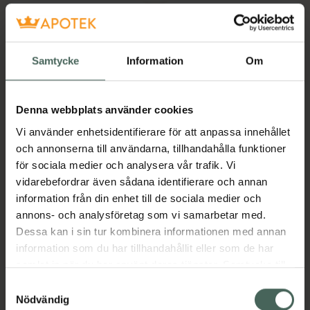
Samtycke
Information
Om
Denna webbplats använder cookies
Savvyday´s Energy
Savvyday´s Passion
Vi använder enhetsidentifierare för att anpassa innehållet
Storlek 38-41
Storlek 42-45
och annonserna till användarna, tillhandahålla funktioner
Knähög stödstrumpa 1
Knähög stödstrumpa 1
för sociala medier och analysera vår trafik. Vi
Par
Par
vidarebefordrar även sådana identifierare och annan
information från din enhet till de sociala medier och
Pris online
Pris online
annons- och analysföretag som vi samarbetar med.
340 kr
279 kr
Dessa kan i sin tur kombinera informationen med annan
Savvyday´s Energy Storlek 38-41, 340 k
Savvyday´s 
information som du har tillhandahållit eller som de har
Köp
Köp
samlat in när du har använt deras tjänster. Samtycke till
cookies är frivilligt och du kan när som helst ändra eller
Samtyckesval
återkalla ditt samtycke via webbplatsens
Nödvändig