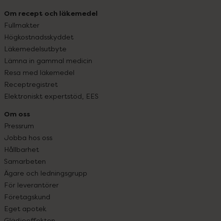
Om recept och läkemedel
Fullmakter
Högkostnadsskyddet
Läkemedelsutbyte
Lämna in gammal medicin
Resa med läkemedel
Receptregistret
Elektroniskt expertstöd, EES
Om oss
Pressrum
Jobba hos oss
Hållbarhet
Samarbeten
Ägare och ledningsgrupp
För leverantörer
Företagskund
Eget apotek
Glädjeeffekten