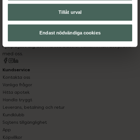
Tillåt urval
Kronans Apotek finns här för dig. Du hittar oss från Skåne i
syd till Lappland i norr, och online i mobilen och på
Endast nödvändiga cookies
datorn. Oavsett vem du är så är det vårt uppdrag att
hjälpa just dig att må lite bättre. Välkommen att prata
med oss.
Kundservice
Kontakta oss
Vanliga frågor
Hitta apotek
Handla tryggt
Leverans, betalning och retur
Kundklubb
Sajtens tillgänglighet
App
Köpvillkor