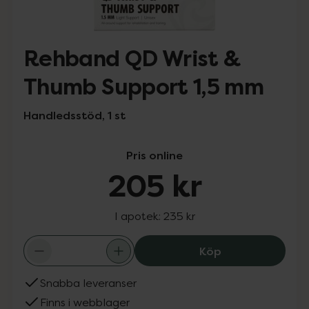
Rehband QD Wrist &
Thumb Support 1,5 mm
Handledsstöd, 1 st
Pris online
205 kr
I apotek:
235 kr
Rehband QD Wri
Köp
Snabba leveranser
Finns i webblager