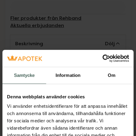
Fler produkter från Rehband
Aktuella erbjudanden
Beskrivning
Dölj
"QD Wrist & Thumb Support är ett lättviktigt
och värmande handledsskydd som även
omfattar tummen. Funktioner & fördelar • Ger
Samtycke
Information
Om
support, kompression och värme till
handledsområdet • • Avlastar trycket och
Denna webbplats använder cookies
förbättrar muskelkoordination • Stabiliserar
handleden • Säljes styckvis • Passar bägge
Vi använder enhetsidentifierare för att anpassa innehållet
handleder Material & Skötsel • Cover: 100%
och annonserna till användarna, tillhandahålla funktioner
Polymide • Foam: 70% SBR, 30% Neoprene •
för sociala medier och analysera vår trafik. Vi
Lining: 100% Polymide Tvättinstruktioner •
vidarebefordrar även sådana identifierare och annan
Fäst alla kardborreband • Tvättas i varmt
information från din enhet till de sociala medier och