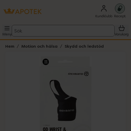
Kundklubb
Recept
Sök
Meny
Varukorg
Hem
Motion och hälsa
Skydd och ledstöd
Hoppa över Lista
Lista: . Innehåller 1 objekt.