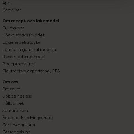
App
Köpvillkor
Om recept och läkemedel
Fullmakter
Högkostnadsskyddet
Läkemedelsutbyte
Lämna in gammal medicin
Resa med läkemedel
Receptregistret
Elektroniskt expertstöd, EES
Om oss
Pressrum
Jobba hos oss
Hållbarhet
Samarbeten
Ägare och ledningsgrupp
För leverantörer
Företagskund