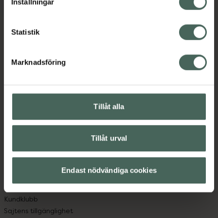
Mer info
Inställningar
Statistik
Kronans Apotek finns här för dig. Du hittar oss från Skåne i
Marknadsföring
syd till Lappland i norr, och online i mobilen och på
datorn. Oavsett vem du är så är det vårt uppdrag att
hjälpa just dig att må lite bättre. Välkommen att prata
med oss.
Tillåt alla
Kundservice
Tillåt urval
Kontakta oss
Vanliga frågor
Hitta apotek
Endast nödvändiga cookies
Handla tryggt
Leverans, betalning och retur
Kundklubb
Sajtens tillgänglighet