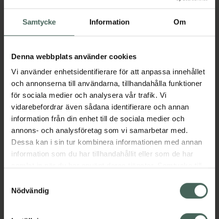
Rehband UD Tennis Elbow Strap Black, 2
Rehband QD 
Köp
Köp
Samtycke
Information
Om
Denna webbplats använder cookies
Vi använder enhetsidentifierare för att anpassa innehållet
och annonserna till användarna, tillhandahålla funktioner
för sociala medier och analysera vår trafik. Vi
vidarebefordrar även sådana identifierare och annan
Rehband Knee
information från din enhet till de sociala medier och
Sleeve Patella Open
annons- och analysföretag som vi samarbetar med.
Jr
Dessa kan i sin tur kombinera informationen med annan
UD. Knäskydd Ungdom
information som du har tillhandahållit eller som de har
5 mm. Strl M
samlat in när du har använt deras tjänster. Samtycke till
Medicinteknisk produkt
cookies är frivilligt och du kan när som helst ändra eller
Samtyckesval
återkalla ditt samtycke via webbplatsens
Pris online
Nödvändig
249 kr
cookieinställningar. Ett återkallat samtycke påverkar inte
lagligheten av behandling som skett innan återkallelsen.