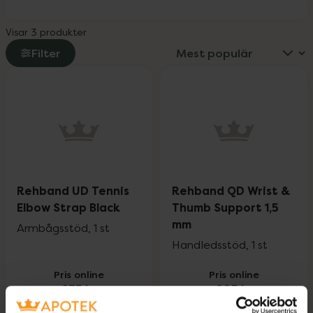
Visar 3 produkter
Filter
Rehband UD Tennis
Rehband QD Wrist &
Elbow Strap Black
Thumb Support 1,5
mm
Armbågsstöd, 1 st
Handledsstöd, 1 st
Pris online
Pris online
235 kr
205 kr