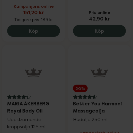
Kampanjpris online
151,20 kr
Pris online
42,90 kr
Tidigare pris:
189 kr
Weleda Sea Buckthorn Body Oil, 151.2 kr
Natusan Baby
Köp
Köp
20%
4.3 av 5 i omdöme
4.7 av 5 i omdöme
MARIA ÅKERBERG
Better You Harmoni
Royal Body Oil
Massageolja
Uppstramande
Hudolja 250 ml
kroppsolja 125 ml
Kampanjpris online