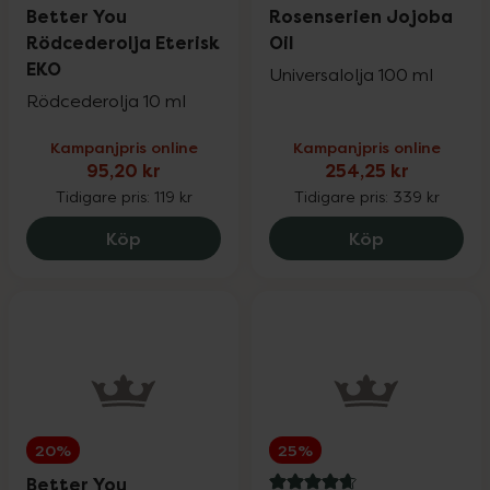
4.5 av 5 i omdöme
4.9 av 5 i omdöme
Better You
Rosenserien Jojoba
Rödcederolja Eterisk
Oil
EKO
Universalolja 100 ml
Rödcederolja 10 ml
Kampanjpris online
Kampanjpris online
95,20 kr
254,25 kr
Tidigare pris:
119 kr
Tidigare pris:
339 kr
Better You Rödcederolja Eterisk EKO, 95
Rosenserien 
Köp
Köp
20%
25%
Better You