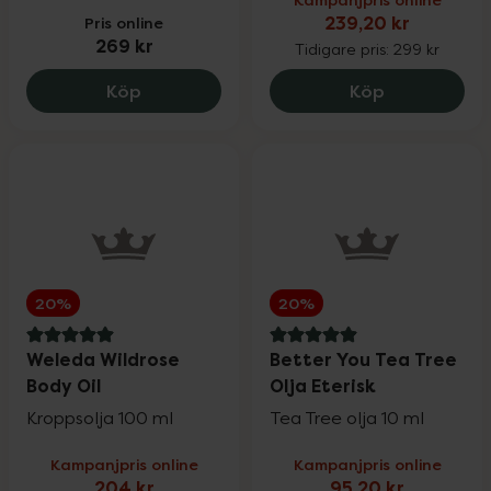
Pris online
239,20 kr
269 kr
Tidigare pris:
299 kr
MARIA ÅKERBERG Royal Body Oil, 269 kr
Better You 
Köp
Köp
20%
20%
5 av 5 i omdöme
5 av 5 i omdöme
Weleda Wildrose
Better You Tea Tree
Body Oil
Olja Eterisk
Kroppsolja 100 ml
Tea Tree olja 10 ml
Kampanjpris online
Kampanjpris online
204 kr
95,20 kr