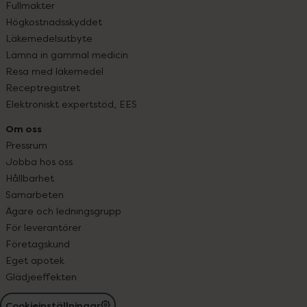
Fullmakter
Högkostnadsskyddet
Läkemedelsutbyte
Lämna in gammal medicin
Resa med läkemedel
Receptregistret
Elektroniskt expertstöd, EES
Om oss
Pressrum
Jobba hos oss
Hållbarhet
Samarbeten
Ägare och ledningsgrupp
För leverantörer
Företagskund
Eget apotek
Glädjeeffekten
Cookieinställningar