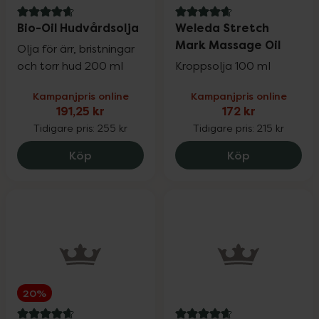
4.7 av 5 i omdöme
4.7 av 5 i omdöme
Bio-Oil Hudvårdsolja
Weleda Stretch
Mark Massage Oil
Olja för ärr, bristningar
och torr hud 200 ml
Kroppsolja 100 ml
Kampanjpris online
Kampanjpris online
191,25 kr
172 kr
Tidigare pris:
255 kr
Tidigare pris:
215 kr
Bio-Oil Hudvårdsolja, 191.25 kr.
Weleda Stre
Köp
Köp
20%