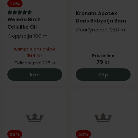
20%
Kronans Apotek
4.9 av 5 i omdöme
Weleda Birch
Doris Babyolja Barn
Cellulite Oil
Oparfymerad, 250 ml
Kroppsolja 100 ml
Kampanjpris online
164 kr
Pris online
79 kr
Tidigare pris:
205 kr
Weleda Birch Cellulite Oil, 164 kr.
Kronans Apo
Köp
Köp
25%
20%