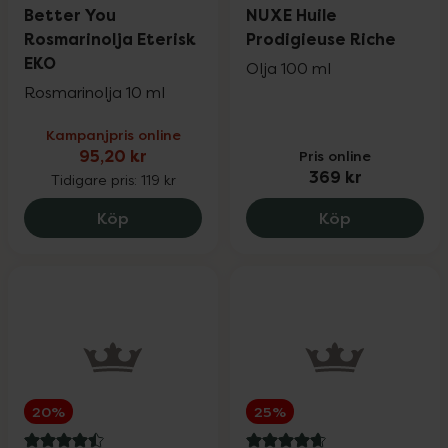
4.9 av 5 i omdöme
4.8 av 5 i omdöme
Better You
NUXE Huile
Rosmarinolja Eterisk
Prodigieuse Riche
EKO
Olja 100 ml
Rosmarinolja 10 ml
Kampanjpris online
95,20 kr
Pris online
369 kr
Tidigare pris:
119 kr
Better You Rosmarinolja Eterisk EKO, 95
NUXE Huile P
Köp
Köp
20%
25%