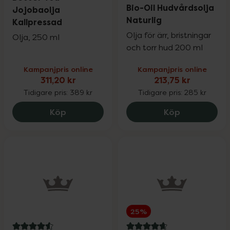
4.8 av 5 i omdöme
Bio-Oil Hudvårdsolja
Jojobaolja
Naturlig
Kallpressad
Olja för ärr, bristningar
Olja, 250 ml
och torr hud 200 ml
Kampanjpris online
Kampanjpris online
311,20 kr
213,75 kr
Tidigare pris:
389 kr
Tidigare pris:
285 kr
Better You Jojobaolja Kallpressad, 311.2
Bio-Oil Hudv
Köp
Köp
25%