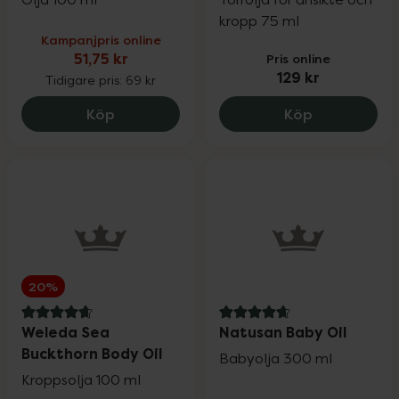
kropp 75 ml
Kampanjpris online
51,75 kr
Pris online
129 kr
Tidigare pris:
69 kr
Kronans Apotek Ricinolja, 51.75 kr.
ACO Repairin
Köp
Köp
20%
4.8 av 5 i omdöme
4.8 av 5 i omdöme
Weleda Sea
Natusan Baby Oil
Buckthorn Body Oil
Babyolja 300 ml
Kroppsolja 100 ml