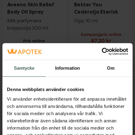
4.6 av 5 i omdöme
3.7 av 5 i omdöme
Aveeno Skin Relief
Better You
Body Oil Spray
Cederolja Eterisk
Milt parfymera
Olja, 10 ml
kroppsolja 200 ml
Kampanjpris online
Pris online
87,20 kr
125 kr
Tidigare pris:
109 kr
Aveeno Skin Relief Body Oil Spray, 125 kr
Better You C
Köp
Köp
Samtycke
Information
Om
Denna webbplats använder cookies
Vi använder enhetsidentifierare för att anpassa innehållet
och annonserna till användarna, tillhandahålla funktioner
för sociala medier och analysera vår trafik. Vi
25%
vidarebefordrar även sådana identifierare och annan
information från din enhet till de sociala medier och
4.7 av 5 i omdöme
4.5 av 5 i omdöme
KIKI Health Organic
Bio-Oil Hudvårdsolja