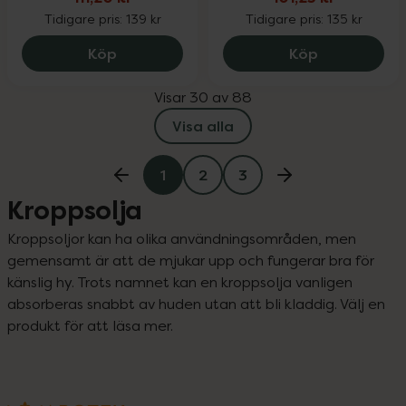
Tidigare pris:
139 kr
Tidigare pris:
135 kr
Weleda Citrus Refreshing Body Oil, 111.2 
Bio-Oil Hudv
Köp
Köp
Visar 30 av 88
Visa alla
1
2
3
Kroppsolja
Kroppsoljor kan ha olika användningsområden, men 
gemensamt är att de mjukar upp och fungerar bra för 
känslig hy. Trots namnet kan en kroppsolja vanligen 
absorberas snabbt av huden utan att bli kladdig. Välj en 
produkt för att läsa mer.