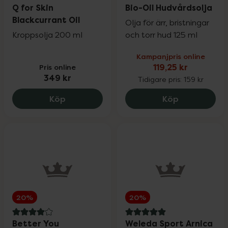
4.6 av 5 i omdöme
4.7 av 5 i omdöme
Q for Skin
Bio-Oil Hudvårdsolja
Blackcurrant Oil
Olja för ärr, bristningar
Kroppsolja 200 ml
och torr hud 125 ml
Kampanjpris online
Pris online
119,25 kr
349 kr
Tidigare pris:
159 kr
Q for Skin Blackcurrant Oil, 349 kr.
Bio-Oil Hudv
Köp
Köp
20%
20%
4 av 5 i omdöme
5 av 5 i omdöme
Better You
Weleda Sport Arnica