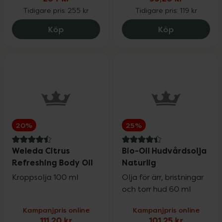
Tidigare pris:
255 kr
Tidigare pris:
119 kr
Weleda Wildrose Body Oil, 204 kr.
Better You T
Köp
Köp
20%
25%
4.5 av 5 i omdöme
4.4 av 5 i omdöme
Weleda Citrus
Bio-Oil Hudvårdsolja
Refreshing Body Oil
Naturlig
Kroppsolja 100 ml
Olja för ärr, bristningar
och torr hud 60 ml
Kampanjpris online
Kampanjpris online
111,20 kr
101,25 kr