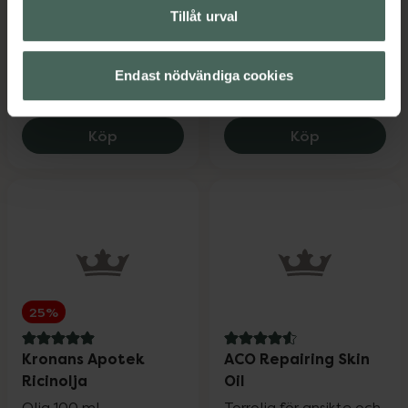
Tillåt urval
Kroppsolja 100 ml
Massageolja 100 ml
Kampanjpris online
Kampanjpris online
Endast nödvändiga cookies
140 kr
127,20 kr
Tidigare pris:
175 kr
Tidigare pris:
159 kr
Weleda Lavender Relaxing Body Oil, 140
Weleda Arnic
Köp
Köp
25%
5 av 5 i omdöme
4.6 av 5 i omdöme
Kronans Apotek
ACO Repairing Skin
Ricinolja
Oil
Olja 100 ml
Torrolja för ansikte och