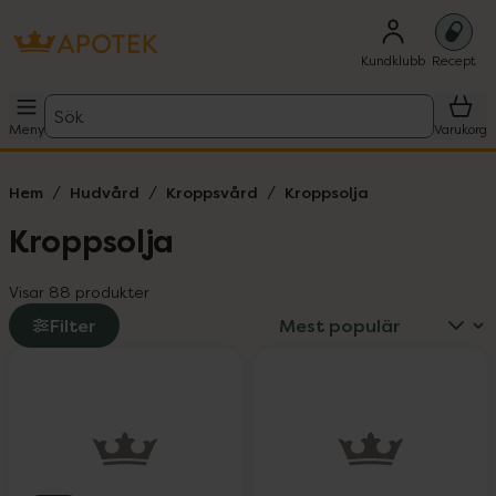
Kundklubb
Recept
Sök
Meny
Varukorg
Hem
Hudvård
Kroppsvård
Kroppsolja
Kroppsolja
Visar 88 produkter
Filter