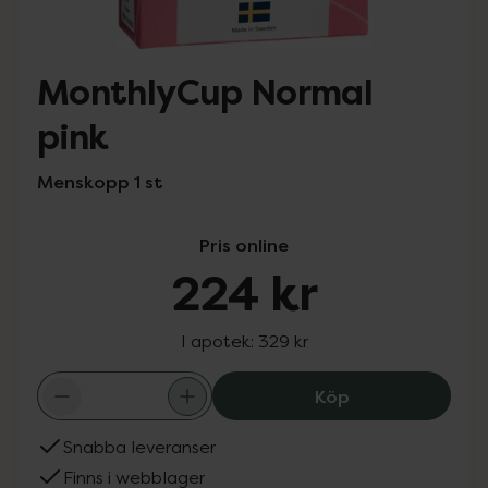
MonthlyCup Normal
pink
Menskopp 1 st
Pris online
224 kr
I apotek:
329 kr
MonthlyCup Norm
Köp
Snabba leveranser
Finns i webblager