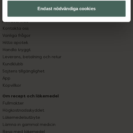
med oss.
Endast nödvändiga cookies
Kundservice
Kontakta oss
Vanliga frågor
Hitta apotek
Handla tryggt
Leverans, betalning och retur
Kundklubb
Sajtens tillgänglighet
App
Köpvillkor
Om recept och läkemedel
Fullmakter
Högkostnadsskyddet
Läkemedelsutbyte
Lämna in gammal medicin
Resa med läkemedel