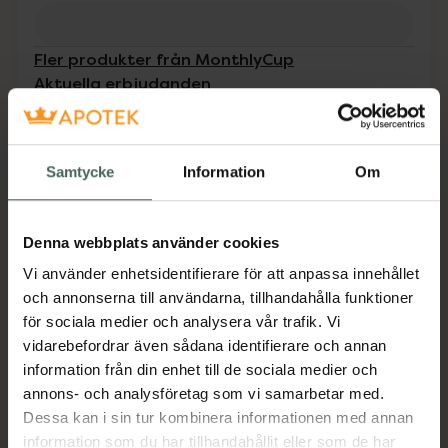
Fler produkter från MonthlyCup
Aktuella erbjudanden
Beskrivning
Dölj
Samtycke
Information
Om
Ett smartare mensskydd helt enkelt! Snällt
mot din kropp, din plånbok och vår miljö.
Denna webbplats använder cookies
Jämförpris
319 kr
/
st
Vi använder enhetsidentifierare för att anpassa innehållet
EAN:
07350087461960
och annonserna till användarna, tillhandahålla funktioner
för sociala medier och analysera vår trafik. Vi
Kategorier:
vidarebefordrar även sådana identifierare och annan
Intim
Menskoppar
Mensskydd
information från din enhet till de sociala medier och
annons- och analysföretag som vi samarbetar med.
Dessa kan i sin tur kombinera informationen med annan
Innehåll
Visa
information som du har tillhandahållit eller som de har