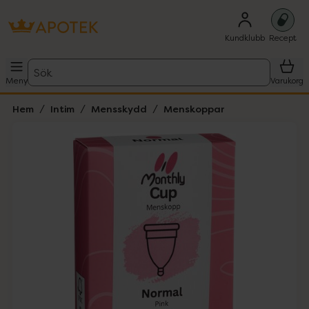
Kundklubb
Recept
Sök
Meny
Varukorg
Hem
Intim
Mensskydd
Menskoppar
Hoppa över Lista
Lista: . Innehåller 1 objekt.