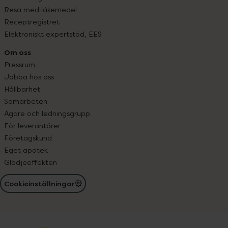
Resa med läkemedel
Receptregistret
Elektroniskt expertstöd, EES
Om oss
Pressrum
Jobba hos oss
Hållbarhet
Samarbeten
Ägare och ledningsgrupp
För leverantörer
Företagskund
Eget apotek
Glädjeeffekten
Cookieinställningar