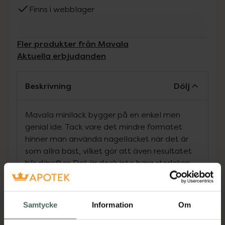
Finns i webblager
Fler produkter från Mavala
Aktuella erbjudanden
Beskrivning
Dölj
Mavala minilack bygger på en enkel men
genial ide. Tack vare det mindre formatet
hinner man använda nagellacket när det är
som allra bäst, vilket gör att även resultatet
blir därefter. Det är dock inte bara storleken
som gjort Mavala minilack så populärt - den
fantastiska kvalitén och det enormt stora
utbudet färger har placerat Mavala små
Samtycke
Information
Om
nagellack helt i en klass för sig.