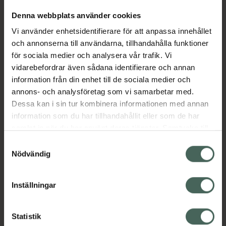
Sveriges mest sålda nagellack tack vare en
perfekt kombination av hög kvalitet, smidigt
Denna webbplats använder cookies
format och ett attraktivt pris. Mavala minilack
Vi använder enhetsidentifierare för att anpassa innehållet
täcker bra med god vidhäftningsförmåga.
och annonserna till användarna, tillhandahålla funktioner
för sociala medier och analysera vår trafik. Vi
Fritt från toluen och formaldehyd.
vidarebefordrar även sådana identifierare och annan
Jämförpris
15800 kr
/
l
information från din enhet till de sociala medier och
EAN:
07618900910928
annons- och analysföretag som vi samarbetar med.
Dessa kan i sin tur kombinera informationen med annan
Kategorier:
information som du har tillhandahållit eller som de har
Makeup
Nagellack
Naglar
Naglar
samlat in när du har använt deras tjänster. Samtycke till
cookies är frivilligt och du kan när som helst ändra eller
Samtyckesval
återkalla ditt samtycke via webbplatsens
Nödvändig
Omdömen
Visa
cookieinställningar. Ett återkallat samtycke påverkar inte
lagligheten av behandling som skett innan återkallelsen.
Inställningar
Innehåll
Visa
Statistik