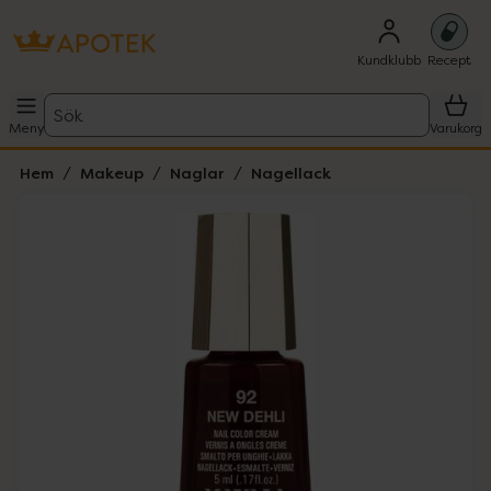
Kundklubb
Recept
Sök
Meny
Varukorg
Hem
Makeup
Naglar
Nagellack
Hoppa över Lista
Lista: . Innehåller 2 objekt.