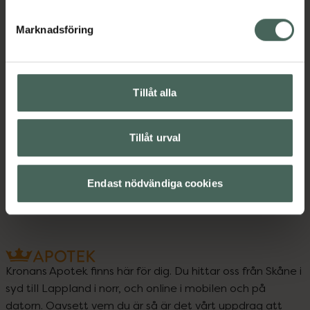
Instruktioner
Visa
Marknadsföring
Kontaktinfo tillverkare
Visa
Tillåt alla
Upptäck flera produkter inom
Tillåt urval
Makeup
Nagellack
Naglar
Naglar
Endast nödvändiga cookies
Kronans Apotek finns här för dig. Du hittar oss från Skåne i
syd till Lappland i norr, och online i mobilen och på
datorn. Oavsett vem du är så är det vårt uppdrag att