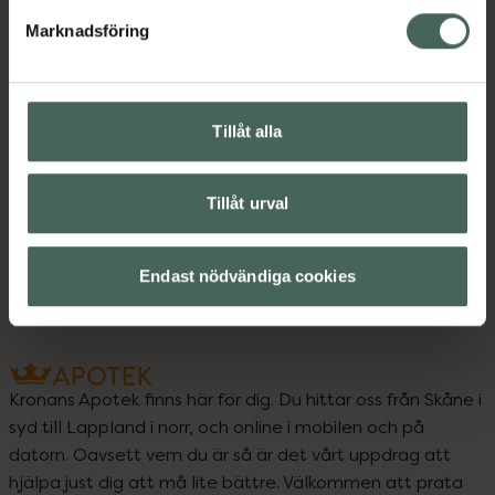
Marknadsföring
Kontaktinfo tillverkare
Visa
Tillåt alla
Upptäck flera produkter inom
Makeup
Nagellack
Naglar
Tillåt urval
Naglar
Endast nödvändiga cookies
Kronans Apotek finns här för dig. Du hittar oss från Skåne i
syd till Lappland i norr, och online i mobilen och på
datorn. Oavsett vem du är så är det vårt uppdrag att
hjälpa just dig att må lite bättre. Välkommen att prata