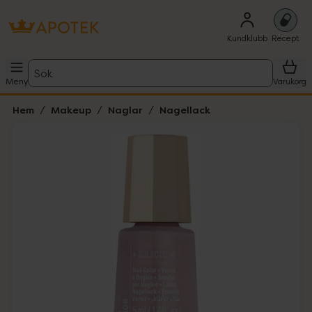
Kundklubb
Recept
Sök
Meny
Varukorg
Hem
Makeup
Naglar
Nagellack
Hoppa över Lista
Lista: . Innehåller 1 objekt.