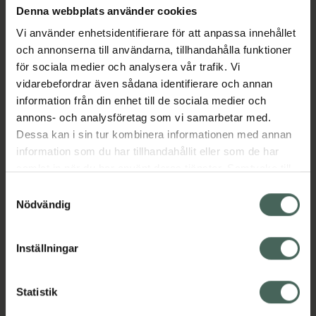
färger i form av flera olika kollektioner.
Denna webbplats använder cookies
Vi använder enhetsidentifierare för att anpassa innehållet
och annonserna till användarna, tillhandahålla funktioner
Mavala bryr sig om både sina konsumenters
för sociala medier och analysera vår trafik. Vi
hälsa och planeten, så nagellacken
vidarebefordrar även sådana identifierare och annan
formuleras endast med noggrant utvalda
information från din enhet till de sociala medier och
ingredienser.
annons- och analysföretag som vi samarbetar med.
Jämförpris
15,80 kr
/
ml
Dessa kan i sin tur kombinera informationen med annan
information som du har tillhandahållit eller som de har
EAN:
07618900964693
samlat in när du har använt deras tjänster. Samtycke till
Kategorier:
cookies är frivilligt och du kan när som helst ändra eller
Samtyckesval
Makeup
Nagellack
Naglar
Naglar
återkalla ditt samtycke via webbplatsens
Nödvändig
cookieinställningar. Ett återkallat samtycke påverkar inte
lagligheten av behandling som skett innan återkallelsen.
Inställningar
Innehåll
Visa
Statistik
Instruktioner
Visa