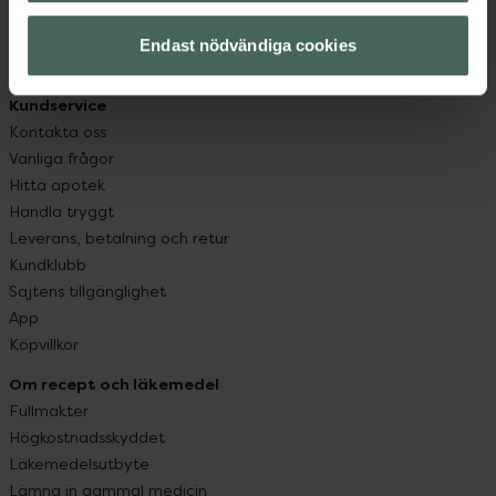
hjälpa just dig att må lite bättre. Välkommen att prata
Endast nödvändiga cookies
med oss.
Kundservice
Kontakta oss
Vanliga frågor
Hitta apotek
Handla tryggt
Leverans, betalning och retur
Kundklubb
Sajtens tillgänglighet
App
Köpvillkor
Om recept och läkemedel
Fullmakter
Högkostnadsskyddet
Läkemedelsutbyte
Lämna in gammal medicin