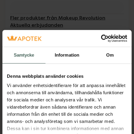
Fler produkter från Makeup Revolution
Aktuella erbjudanden
Beskrivning
Dölj
Samtycke
Information
Om
Den kraftigt pigmenterade Kohl Liner har en
mjuk och krämig formula som är enkel att
applicera.
Denna webbplats använder cookies
Jämförpris
37,69 kr
/
g
Vi använder enhetsidentifierare för att anpassa innehållet
och annonserna till användarna, tillhandahålla funktioner
EAN:
05057566187923
för sociala medier och analysera vår trafik. Vi
Kategorier:
vidarebefordrar även sådana identifierare och annan
Eyeliner
Makeup
Makeup för ögon
information från din enhet till de sociala medier och
annons- och analysföretag som vi samarbetar med.
Dessa kan i sin tur kombinera informationen med annan