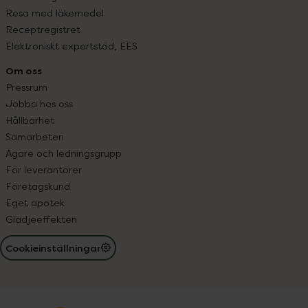
Resa med läkemedel
Receptregistret
Elektroniskt expertstöd, EES
Om oss
Pressrum
Jobba hos oss
Hållbarhet
Samarbeten
Ägare och ledningsgrupp
För leverantörer
Företagskund
Eget apotek
Glädjeeffekten
Cookieinställningar