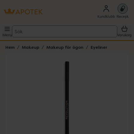
Kundklubb
Recept
Sök
Meny
Varukorg
Hem
Makeup
Makeup för ögon
Eyeliner
Hoppa över Lista
Lista: . Innehåller 3 objekt.