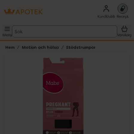
Kundklubb
Recept
Sök
Meny
Varukorg
Hem
Motion och hälsa
Stödstrumpor
Hoppa över Lista
Lista: . Innehåller 2 objekt.