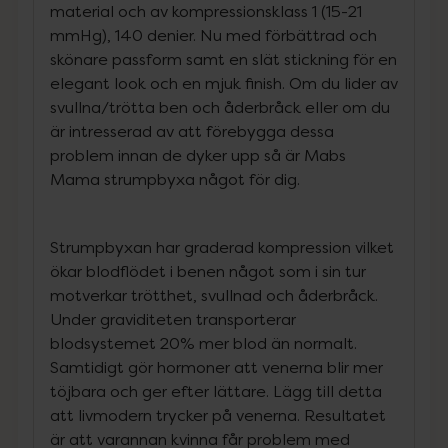
material och av kompressionsklass 1 (15-21
mmHg), 140 denier. Nu med förbättrad och
skönare passform samt en slät stickning för en
elegant look och en mjuk finish. Om du lider av
svullna/trötta ben och åderbråck eller om du
är intresserad av att förebygga dessa
problem innan de dyker upp så är Mabs
Mama strumpbyxa något för dig.
Strumpbyxan har graderad kompression vilket
ökar blodflödet i benen något som i sin tur
motverkar trötthet, svullnad och åderbråck.
Under graviditeten transporterar
blodsystemet 20% mer blod än normalt.
Samtidigt gör hormoner att venerna blir mer
töjbara och ger efter lättare. Lägg till detta
att livmodern trycker på venerna. Resultatet
är att varannan kvinna får problem med