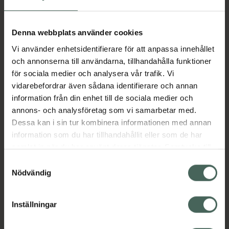
venerna till hjärtat, där det får nytt syre innan
det pumpas ut i kroppen igen.
Denna webbplats använder cookies
Vi använder enhetsidentifierare för att anpassa innehållet
Medicinska kompressionsstrumpor erbjuder
och annonserna till användarna, tillhandahålla funktioner
kompressionsterapi med medicinsk
för sociala medier och analysera vår trafik. Vi
kompression klass I som har en vetenskapligt
vidarebefordrar även sådana identifierare och annan
bevisad effekt. Medicinska
information från din enhet till de sociala medier och
kompressionsstrumpor bör inte förväxlas med
annons- och analysföretag som vi samarbetar med.
övriga strumpor som har en lägre
Dessa kan i sin tur kombinera informationen med annan
kompressionsnivå och ingen vetenskapligt
information som du har tillhandahållit eller som de har
evidensbaserad effekt.
samlat in när du har använt deras tjänster. Samtycke till
cookies är frivilligt och du kan när som helst ändra eller
Samtyckesval
återkalla ditt samtycke via webbplatsens
Nödvändig
För att hitta din strumpstorlek och för att
cookieinställningar. Ett återkallat samtycke påverkar inte
passformen skall bli perfekt finns det tre mått
lagligheten av behandling som skett innan återkallelsen.
du bör utgå ifrån (i nedan ordning):
Inställningar
1) Omkretsen runt ankeln där den är som