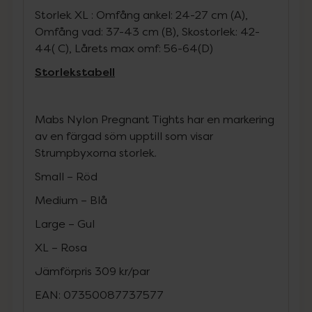
Storlek XL : Omfång ankel: 24-27 cm (A),
Omfång vad: 37-43 cm (B), Skostorlek: 42-
44( C), Lårets max omf: 56-64(D)
Storlekstabell
Mabs Nylon Pregnant Tights har en markering
av en färgad söm upptill som visar
Strumpbyxorna storlek.
Small – Röd
Medium – Blå
Large – Gul
XL – Rosa
Jämförpris
309 kr
/
par
EAN:
07350087737577