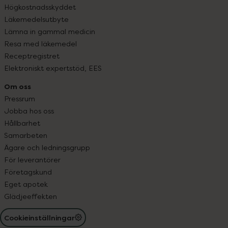
Högkostnadsskyddet
Läkemedelsutbyte
Lämna in gammal medicin
Resa med läkemedel
Receptregistret
Elektroniskt expertstöd, EES
Om oss
Pressrum
Jobba hos oss
Hållbarhet
Samarbeten
Ägare och ledningsgrupp
För leverantörer
Företagskund
Eget apotek
Glädjeeffekten
Cookieinställningar