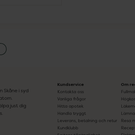
Kundservice
Om re
ån Skåne i syd
Kontakta oss
Fullma
atorn.
Vanliga frågor
Högkos
lpa just dig
Hitta apotek
Läkem
s.
Handla tryggt
Lämna 
Leverans, betalning och retur
Resa 
Kundklubb
Recept
Sajtens tillgänglighet
Elektr