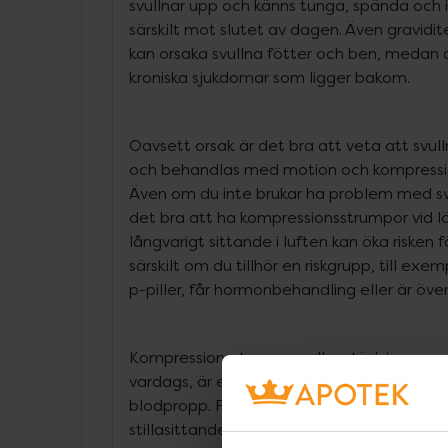
svullnar upp och känns tunga, spända och
särskilt mot slutet av dagen. Även gravidite
kan orsaka svullna fötter och ben, medan d
kroniska sjukdomar som ligger bakom.
Oavsett orsak är det bra att veta att svu
och behandlas med motion och kompressi
Även om du inte brukar ha problem med sv
det bra att ha kompressionsstrumpor vid l
långvarigt sittande i luften kan öka risken 
särskilt om du tillhör en riskgrupp, till exe
p-piller, får hormonbehandling eller är över
Kompressionsstrumpor, eller stödstrumpor s
vardags, är ett beprövat sätt att föreby
blodpropp. För att motverka och lindra ef
stillasittande eller stående jobb är det bra