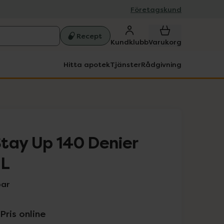
Företagskund
Recept
Kundklubb
Varukorg
Hitta apotek
Tjänster
Rådgivning
tay Up 140 Denier
XL
par
Pris online