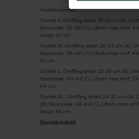
Storleksöversikt:
Storlek S: Omfång ankel: 18-21 cm (A), Om
Skostorlek: 36-38 ( C), Lårets max omf: 4
längd: 60 cm
Storlek M: Omfång ankel: 20-23 cm (A), O
Skostorlek: 38-40 ( C),Lårets max omf: 4
62 cm
Storlek L: Omfång ankel: 22-25 cm (A), O
Skostorlek: 40-42( C), Lårets max omf: 5
64 cm
Storlek XL : Omfång ankel: 24-27 cm (A)
(B), Skostorlek: 42-44( C), Lårets max om
längd: 66 cm
Storlekstabell