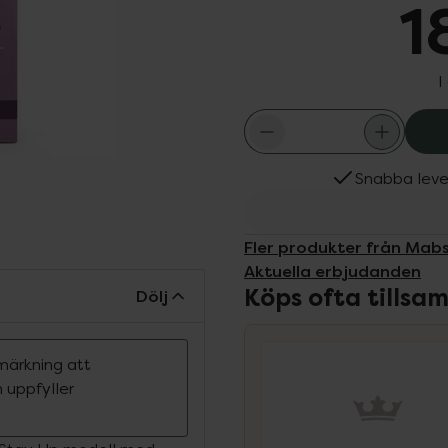
1
I
Snabba leve
Fler produkter från Mab
Aktuella erbjudanden
Köps ofta tills
Dölj
märkning att
 uppfyller