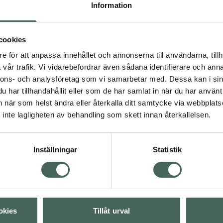
uskelpumpen att pressa
Information
et får nytt syre innan det
cookies
e för att anpassa innehållet och annonserna till användarna, tillh
r kompressionsterapi
vår trafik. Vi vidarebefordrar även sådana identifierare och anna
r en vetenskapligt
nnons- och analysföretag som vi samarbetar med. Dessa kan i sin
rumpor bör inte förväxlas
har tillhandahållit eller som de har samlat in när du har använt 
pressionsnivå och ingen
an när som helst ändra eller återkalla ditt samtycke via webbplats
inte lagligheten av behandling som skett innan återkallelsen.
passformen skall bli
Inställningar
Statistik
 (i nedan ordning):
alast (A).
edast (B).
ång (D).
okies
Tillåt urval