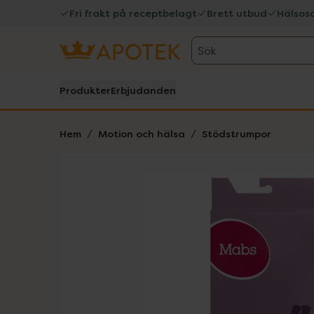
Fri frakt på receptbelagt
Brett utbud
Hälsos
Sök
Produkter
Erbjudanden
Hem
Motion och hälsa
Stödstrumpor
Hoppa över Lista
Lista: . Innehåller 2 objekt.