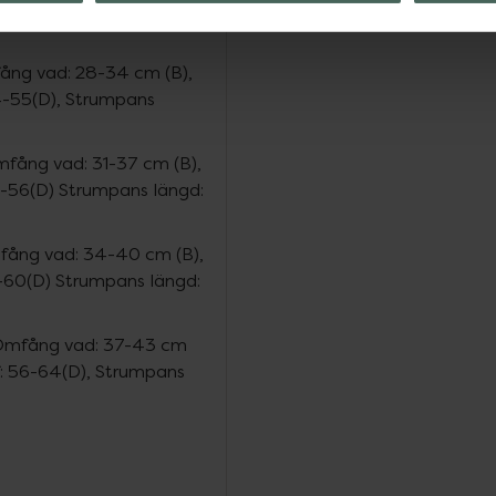
fång vad: 28-34 cm (B),
4-55(D), Strumpans
mfång vad: 31-37 cm (B),
8-56(D) Strumpans längd:
mfång vad: 34-40 cm (B),
2-60(D) Strumpans längd:
, Omfång vad: 37-43 cm
f: 56-64(D), Strumpans