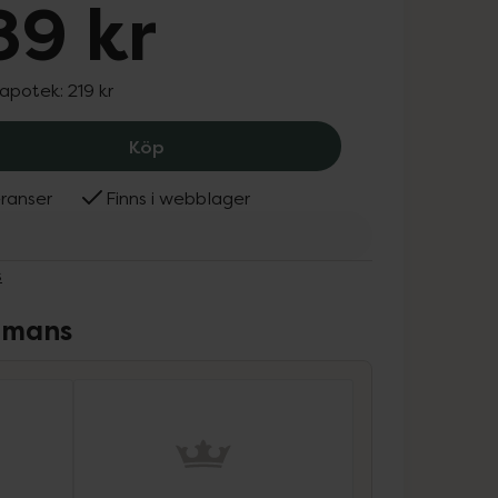
89 kr
 apotek:
219 kr
Mabs Nylon Stay Up 140 Denier Tan St
Köp
ranser
Finns i webblager
s
ammans