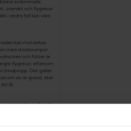
 ibland avdomnade,
t, övervikt och flygresor
et i andra fall kan vara
llnaden kan motverkas
on med stödstrumpor.
ullna ben och fötter är
ängre flygresor, eftersom
för blodpropp. Det gäller
mpel om du är gravid, äter
 60 år.
om de brukar kallas till
gga åderbråck och
fekterna av ett
 att ha på sig