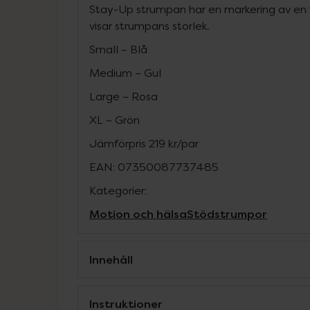
Stay-Up strumpan har en markering av en 
visar strumpans storlek.
Small – Blå
Medium – Gul
Large – Rosa
XL – Grön
Jämförpris
219 kr
/
par
EAN:
07350087737485
Kategorier:
Motion och hälsa
Stödstrumpor
Innehåll
Instruktioner