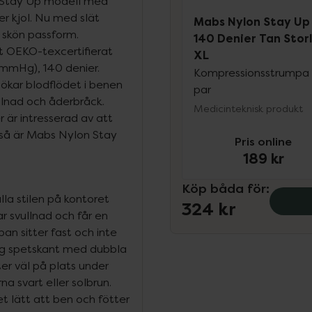
 Stay Up modell med
r kjol. Nu med slät
Mabs Nylon Stay Up
h skön passform.
140 Denier Tan Stor
rt OEKO-texcertifierat
XL
 mmHg), 140 denier.
Kompressionsstrumpa 
ökar blodflödet i benen
par
ullnad och åderbråck.
Medicinteknisk produkt
 är intresserad av att
så är Mabs Nylon Stay
Pris online
189 kr
Köp båda för
:
la stilen på kontoret
324 kr
r svullnad och får en
n sitter fast och inte
gg spetskant med dubbla
ter väl på plats under
na svart eller solbrun.
det lätt att ben och fötter