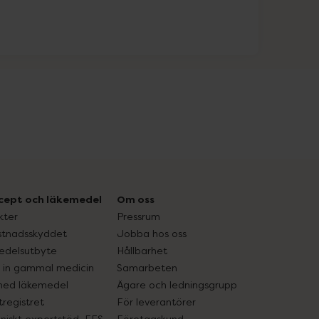
cept och läkemedel
Om oss
kter
Pressrum
tnadsskyddet
Jobba hos oss
edelsutbyte
Hållbarhet
in gammal medicin
Samarbeten
med läkemedel
Ägare och ledningsgrupp
registret
För leverantörer
oniskt expertstöd, EES
Företagskund