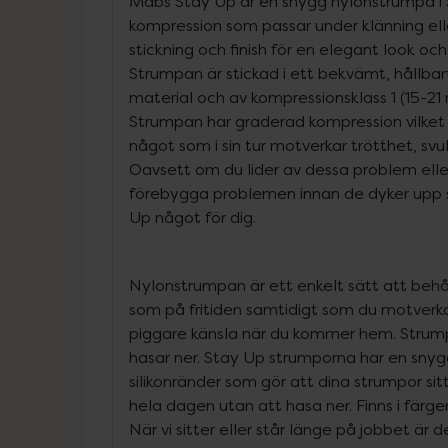
Mabs Stay Up är en snygg nylonstrumpa i
kompression som passar under klänning elle
stickning och finish för en elegant look oc
Strumpan är stickad i ett bekvämt, hållba
material och av kompressionsklass 1 (15-21
Strumpan har graderad kompression vilket 
något som i sin tur motverkar trötthet, sv
Oavsett om du lider av dessa problem eller
förebygga problemen innan de dyker upp 
Up något för dig.
Nylonstrumpan är ett enkelt sätt att behål
som på fritiden samtidigt som du motverka
piggare känsla när du kommer hem. Strumpa
hasar ner. Stay Up strumporna har en sny
silikonränder som gör att dina strumpor sit
hela dagen utan att hasa ner. Finns i färger
När vi sitter eller står länge på jobbet är 