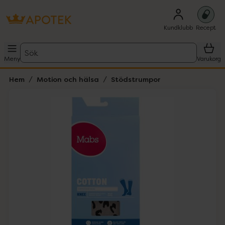
Kundklubb
Recept
Sök
Meny
Varukorg
Hem
Motion och hälsa
Stödstrumpor
Hoppa över Lista
Lista: . Innehåller 2 objekt.