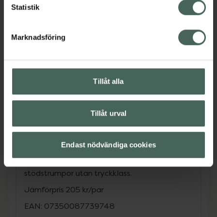
Statistik
38–40, längd 35 cm
Storlek L: A 22–25 cm, B 34–40 cm,
Skostorlek 40–42, längd 37 cm
Marknadsföring
Storlek XL: A 24–27 cm, B 37–43 cm,
Skostorlek 43–44, längd 39 cm
Storlek XXL: A 26–29 cm, B 40–46 cm,
Tillåt alla
Skostorlek 44–47, längd 41 cm
Storlekstabell
Tillåt urval
Observera: Läs bipacksedeln före användning.
Endast nödvändiga cookies
Medicinska kompressionsstrumpor har
dokumenterad effekt och skiljer sig från
stödstrumpor utan tryckklass.
Jämförpris
205 kr
/
par
EAN:
07350087739748