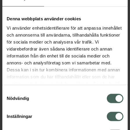
- Kompressionsklass 1: 15–21 mmHg
- OEKO-TEX-certifierad bomull
Denna webbplats använder cookies
Vi använder enhetsidentifierare för att anpassa innehållet
- Graderad kompression – högst vid ankeln
och annonserna till användarna, tillhandahålla funktioner
- Medicinteknisk produkt, klass I
för sociala medier och analysera vår trafik. Vi
vidarebefordrar även sådana identifierare och annan
information från din enhet till de sociala medier och
Storleksguide: För att hitta rätt storlek mäts:
annons- och analysföretag som vi samarbetar med.
1) Omkrets runt ankeln där den är som smalast
Dessa kan i sin tur kombinera informationen med annan
(A)
information som du har tillhandahållit eller som de har
samlat in när du har använt deras tjänster. Samtycke till
2) Omkrets runt vaden där den är som bredast
cookies är frivilligt och du kan när som helst ändra eller
(B)
Samtyckesval
återkalla ditt samtycke via webbplatsens
Nödvändig
3) Skostorlek (C)
cookieinställningar. Ett återkallat samtycke påverkar inte
Storlek S: A 18–21 cm, B 28–34 cm, Skostorlek
lagligheten av behandling som skett innan återkallelsen.
Inställningar
36–38, längd 33 cm
Storlek M: A 20–23 cm, B 31–37 cm, Skostorlek