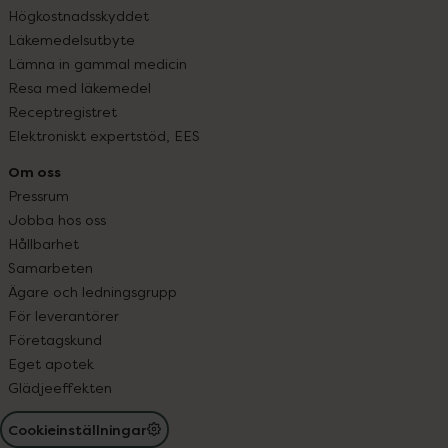
Högkostnadsskyddet
Läkemedelsutbyte
Lämna in gammal medicin
Resa med läkemedel
Receptregistret
Elektroniskt expertstöd, EES
Om oss
Pressrum
Jobba hos oss
Hållbarhet
Samarbeten
Ägare och ledningsgrupp
För leverantörer
Företagskund
Eget apotek
Glädjeeffekten
Cookieinställningar