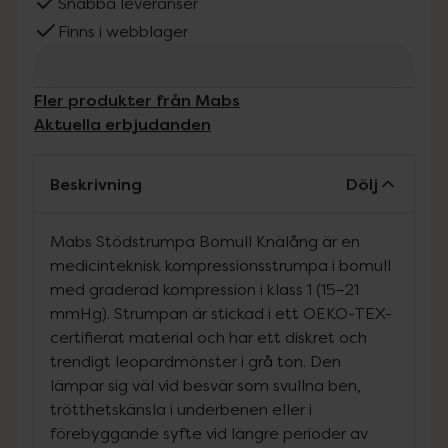
Snabba leveranser
Finns i webblager
Fler produkter från Mabs
Aktuella erbjudanden
Beskrivning
Dölj
Mabs Stödstrumpa Bomull Knälång är en
medicinteknisk kompressionsstrumpa i bomull
med graderad kompression i klass 1 (15–21
mmHg). Strumpan är stickad i ett OEKO-TEX-
certifierat material och har ett diskret och
trendigt leopardmönster i grå ton. Den
lämpar sig väl vid besvär som svullna ben,
trötthetskänsla i underbenen eller i
förebyggande syfte vid längre perioder av