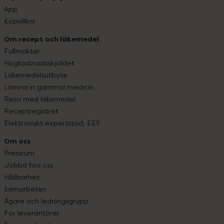
App
Köpvillkor
Om recept och läkemedel
Fullmakter
Högkostnadsskyddet
Läkemedelsutbyte
Lämna in gammal medicin
Resa med läkemedel
Receptregistret
Elektroniskt expertstöd, EES
Om oss
Pressrum
Jobba hos oss
Hållbarhet
Samarbeten
Ägare och ledningsgrupp
För leverantörer