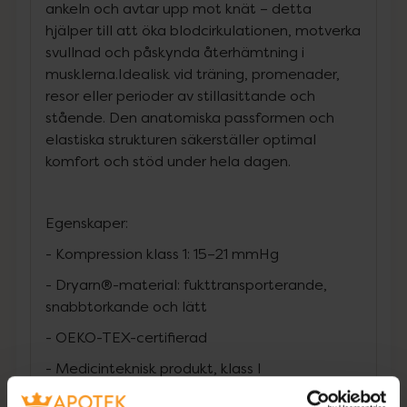
ankeln och avtar upp mot knät – detta
hjälper till att öka blodcirkulationen, motverka
svullnad och påskynda återhämtning i
musklerna.Idealisk vid träning, promenader,
resor eller perioder av stillasittande och
stående. Den anatomiska passformen och
elastiska strukturen säkerställer optimal
komfort och stöd under hela dagen.
Egenskaper:
- Kompression klass 1: 15–21 mmHg
- Dryarn®-material: fukttransporterande,
snabbtorkande och lätt
- OEKO-TEX-certifierad
- Medicinteknisk produkt, klass I
- Unisexdesign