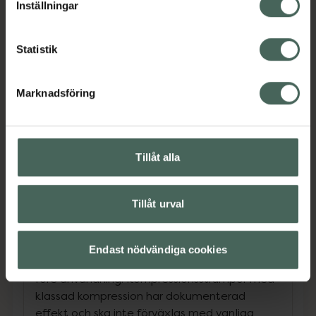
Inställningar
Storlek S: A 17–20 cm, B 27–32 cm, Skostorlek
36–38
Statistik
Storlek M: A 19–22 cm, B 29–35 cm, Skostorlek
38–40
Marknadsföring
Storlek L: A 20–24 cm, B 32–38 cm,
Skostorlek 40–42
Storlek XL: A 22–26 cm, B 34–40 cm,
Skostorlek 43–44
Tillåt alla
Storlek XXL: A 24–28 cm, B 37–44 cm,
Skostorlek 44–47
Tillåt urval
Storlekstabell
Endast nödvändiga cookies
Observera: Läs bruksanvisningen noggrant
före användning. Kompressionsstrumpor med
klassad kompression har dokumenterad
effekt och ska inte förväxlas med vanliga