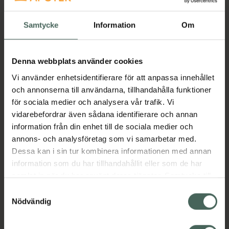
Samtycke
Information
Om
Användningsområden:
- Muskelåterhämtning efter fysisk aktivitet
Denna webbplats använder cookies
- Långvarigt stående eller stillasittande
Vi använder enhetsidentifierare för att anpassa innehållet
- Trötthetskänsla och svullnad i ben och fötter
och annonserna till användarna, tillhandahålla funktioner
- Förebyggande vid åderbråck och
för sociala medier och analysera vår trafik. Vi
blodproppar
vidarebefordrar även sådana identifierare och annan
information från din enhet till de sociala medier och
annons- och analysföretag som vi samarbetar med.
Storleksguide: För att hitta rätt storlek, mät:
Dessa kan i sin tur kombinera informationen med annan
information som du har tillhandahållit eller som de har
1) Omkrets runt ankeln där den är som smalast
samlat in när du har använt deras tjänster. Samtycke till
(A)
cookies är frivilligt och du kan när som helst ändra eller
Samtyckesval
2) Omkrets runt vaden där den är som bredast
återkalla ditt samtycke via webbplatsens
Nödvändig
(B)
cookieinställningar. Ett återkallat samtycke påverkar inte
3) Skostorlek (C)
lagligheten av behandling som skett innan återkallelsen.