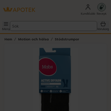
Kundklubb
Recept
Sök
Meny
Varukorg
Hem
Motion och hälsa
Stödstrumpor
Hoppa över Lista
Lista: . Innehåller 2 objekt.