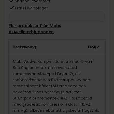
Snabba leveranser
Finns i webblager
Fler produkter från Mabs
Aktuella erbjudanden
Beskrivning
Dölj
Mabs Active Kompressionsstrumpa Dryarn
Knälång är en tekniskt avancerad
kompressionsstrumpa i Dryarn®, ett
snabbtorkande och fukttransporterande
material som håller fötterna torra och
bekväma även under fysisk aktivitet.
Strumpan är medicintekniskt klassificerad
med graderad kompression i klass 1 (15–21
mmHg), vilket innebär att trycket är högst vid