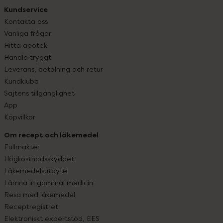
Kundservice
Kontakta oss
Vanliga frågor
Hitta apotek
Handla tryggt
Leverans, betalning och retur
Kundklubb
Sajtens tillgänglighet
App
Köpvillkor
Om recept och läkemedel
Fullmakter
Högkostnadsskyddet
Läkemedelsutbyte
Lämna in gammal medicin
Resa med läkemedel
Receptregistret
Elektroniskt expertstöd, EES