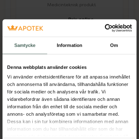
Medicinteknisk produkt
Pris online
145 kr
Köp båda för
:
494 kr
Samtycke
Information
Om
Köp båda
Denna webbplats använder cookies
Beskrivning
Dölj
Vi använder enhetsidentifierare för att anpassa innehållet
och annonserna till användarna, tillhandahålla funktioner
för sociala medier och analysera vår trafik. Vi
Tillverkaren garanterar genom
vidarebefordrar även sådana identifierare och annan
CE-märkning att produkten är
information från din enhet till de sociala medier och
säker att använda och uppfyller
annons- och analysföretag som vi samarbetar med.
gällande krav.
Dessa kan i sin tur kombinera informationen med annan
information som du har tillhandahållit eller som de har
Mabs Benjamin strumppådragare
underlättar
samlat in när du har använt deras tjänster. Samtycke till