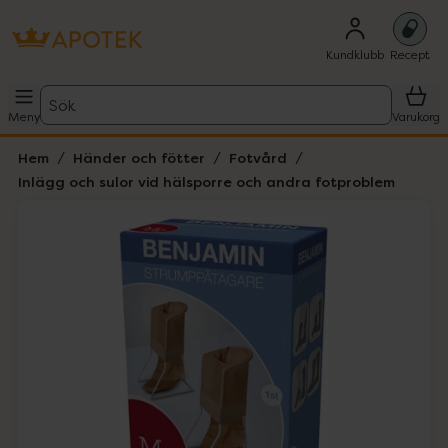
Kundklubb
Recept
Sök
Meny
Varukorg
Hem
Händer och fötter
Fotvård
Inlägg och sulor vid hälsporre och andra fotproblem
Hoppa över Lista
Lista: . Innehåller 2 objekt.