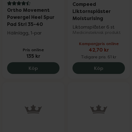
Compeed
4.5 av 5 i omdöme
Ortho Movement
Liktornsplåster
Powergel Heel Spur
Moisturising
Pad Strl 35-40
Liktornsplåster 6 st
Hälinlägg, 1-par
Medicinsteknisk produkt
Kampanjpris online
Pris online
42,70 kr
135 kr
Tidigare pris:
61 kr
Ortho Movement Powergel Heel Spur Pad
Compeed Lik
Köp
Köp