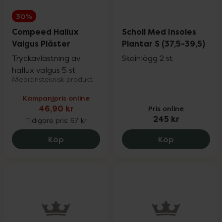
30%
Compeed Hallux
Scholl Med Insoles
Valgus Plåster
Plantar S (37,5-39,5)
Tryckavlastning av
Skoinlägg 2 st
hallux valgus 5 st
Medicinsteknisk produkt
Kampanjpris online
46,90 kr
Pris online
245 kr
Tidigare pris:
67 kr
Compeed Hallux Valgus Plåster, 46.9 kr
Scholl Med I
Köp
Köp