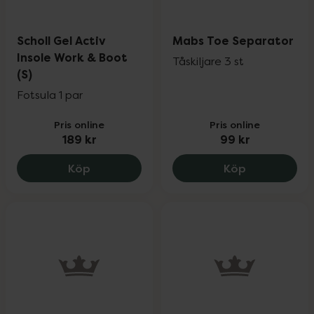
Scholl Gel Activ
Mabs Toe Separator
Insole Work & Boot
Tåskiljare 3 st
(S)
Fotsula 1 par
Pris online
Pris online
189 kr
99 kr
Scholl Gel Activ Insole Work & Boot (S), 
Mabs Toe Se
Köp
Köp