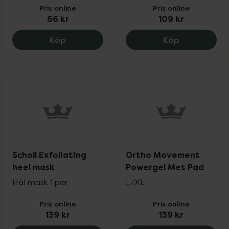
Pris online
Pris online
66 kr
109 kr
NatraCure Tåspridare, 66 kr.
NatraCure Ge
Köp
Köp
Scholl Exfoliating
Ortho Movement
heel mask
Powergel Met Pad
Häl mask 1 par
L/XL
Pris online
Pris online
139 kr
139 kr