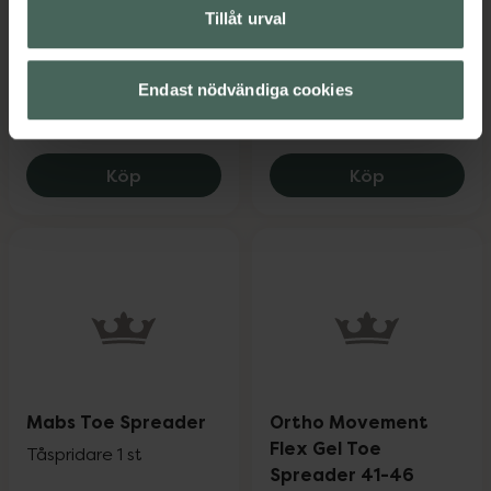
Skoinlägg 1 par
Skyddar förfot och
Tillåt urval
trampdyna 1 par
Medicinteknisk produkt
Endast nödvändiga cookies
Pris online
Pris online
135 kr
149 kr
Ortho Movement Powergel Met Pad Stor
NatraCure F
Köp
Köp
Mabs Toe Spreader
Ortho Movement
Flex Gel Toe
Tåspridare 1 st
Spreader 41-46