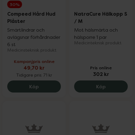
30%
Compeed Hård Hud
NatraCure Hälkopp S
Plåster
/ M
Smärtlindrar och
Mot hälsmärta och
avlägsnar förhårdnader
hälsporre 1 par
Medicinteknisk produkt
6 st
Medicinsteknisk produkt
Kampanjpris online
49,70 kr
Pris online
302 kr
Tidigare pris:
71 kr
Compeed Hård Hud Plåster, 49.7 kr.
NatraCure H
Köp
Köp