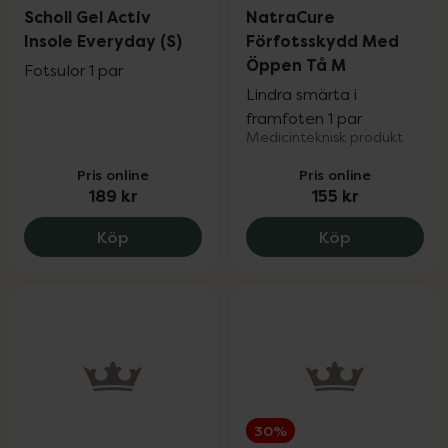
Scholl Gel Activ
NatraCure
Insole Everyday (S)
Förfotsskydd Med
Öppen Tå M
Fotsulor 1 par
Lindra smärta i
framfoten 1 par
Medicinteknisk produkt
Pris online
Pris online
189 kr
155 kr
Scholl Gel Activ Insole Everyday (S), 189 
NatraCure F
Köp
Köp
30%