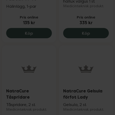
hallux valgus 1 st
Hälinlägg, 1-par
Medicinteknisk produkt
Pris online
Pris online
135 kr
335 kr
Epitact Flex
Köp
Köp
NatraCure
NatraCure Gelsula
Tåspridare
förfot Lady
Tåspridare, 2 st
Gelsula, 2 st
Medicinteknisk produkt
Medicinteknisk produkt