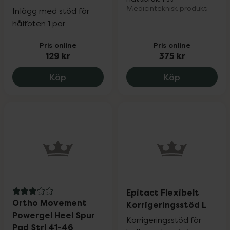
Medicinteknisk produkt
Inlägg med stöd för
hålfoten 1 par
Pris online
Pris online
129 kr
375 kr
Ortho Movement Powergel Arch Pad Med
Epitact Hall
Köp
Köp
Epitact Flexibelt
3 av 5 i omdöme
Ortho Movement
Korrigeringsstöd L
Powergel Heel Spur
Korrigeringsstöd för
Pad Strl 41-46