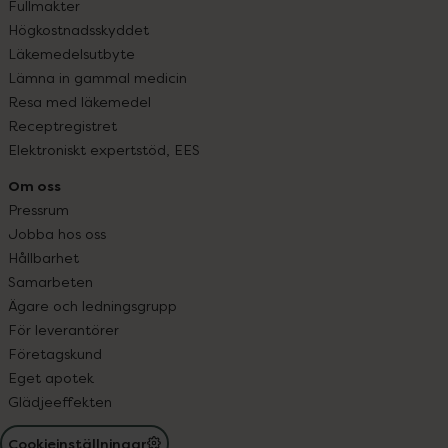
Fullmakter
Högkostnadsskyddet
Läkemedelsutbyte
Lämna in gammal medicin
Resa med läkemedel
Receptregistret
Elektroniskt expertstöd, EES
Om oss
Pressrum
Jobba hos oss
Hållbarhet
Samarbeten
Ägare och ledningsgrupp
För leverantörer
Företagskund
Eget apotek
Glädjeeffekten
Cookieinställningar