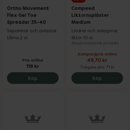
Ortho Movement
Compeed
Flex Gel Toe
Liktornsplåster
Spreader 35-40
Medium
Separerar och avlastar
Lindrar och avlägsnar
tårna 2 st
liktor 10 st
Medicinsteknisk produkt
Kampanjpris online
Pris online
49,70 kr
119 kr
Tidigare pris:
71 kr
Ortho Movement Flex Gel Toe Spreader 
Compeed Lik
Köp
Köp