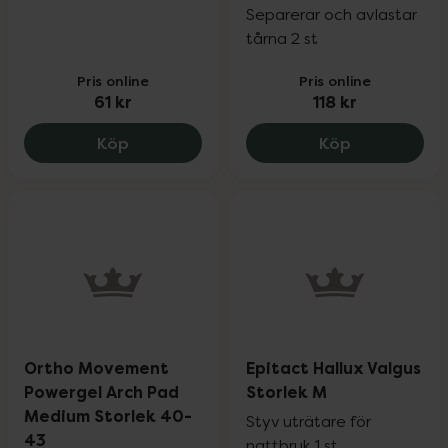
Separerar och avlastar
tårna 2 st
Pris online
Pris online
61 kr
118 kr
Mabs Toe Spreader, 61 kr.
Ortho Movem
Köp
Köp
Ortho Movement
Epitact Hallux Valgus
Powergel Arch Pad
Storlek M
Medium Storlek 40-
Styv uträtare för
43
nattbruk 1 st