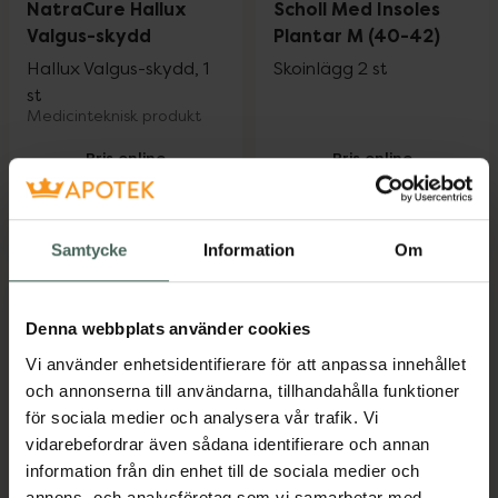
NatraCure Hallux
Scholl Med Insoles
Valgus-skydd
Plantar M (40-42)
Hallux Valgus-skydd, 1
Skoinlägg 2 st
st
Medicinteknisk produkt
Pris online
Pris online
91 kr
245 kr
NatraCure Hallux Valgus-skydd, 91 kr.
Scholl Med I
Köp
Köp
Samtycke
Information
Om
Denna webbplats använder cookies
Vi använder enhetsidentifierare för att anpassa innehållet
och annonserna till användarna, tillhandahålla funktioner
för sociala medier och analysera vår trafik. Vi
vidarebefordrar även sådana identifierare och annan
information från din enhet till de sociala medier och
Scholl Gel Activ
Scholl Gel Activ
annons- och analysföretag som vi samarbetar med.