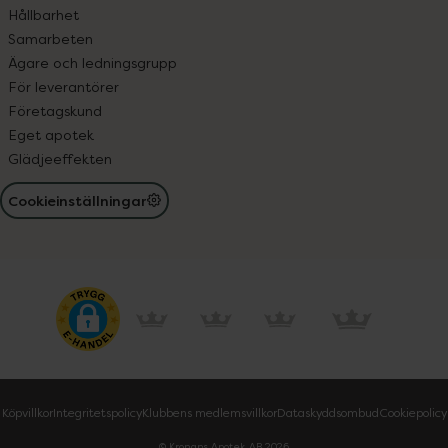
Hållbarhet
Samarbeten
Ägare och ledningsgrupp
För leverantörer
Företagskund
Eget apotek
Glädjeeffekten
Cookieinställningar
Köpvillkor
Integritetspolicy
Klubbens medlemsvillkor
Dataskyddsombud
Cookiepolicy
© Kronans Apotek AB
2026