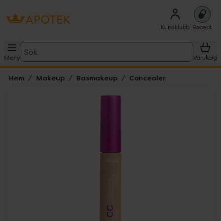
Kundklubb
Recept
Sök
Meny
Varukorg
Hem
Makeup
Basmakeup
Concealer
Hoppa över Lista
Lista: . Innehåller 1 objekt.