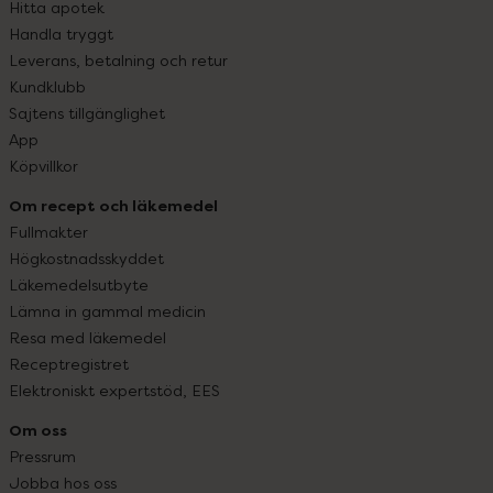
Hitta apotek
Handla tryggt
Leverans, betalning och retur
Kundklubb
Sajtens tillgänglighet
App
Köpvillkor
Om recept och läkemedel
Fullmakter
Högkostnadsskyddet
Läkemedelsutbyte
Lämna in gammal medicin
Resa med läkemedel
Receptregistret
Elektroniskt expertstöd, EES
Om oss
Pressrum
Jobba hos oss