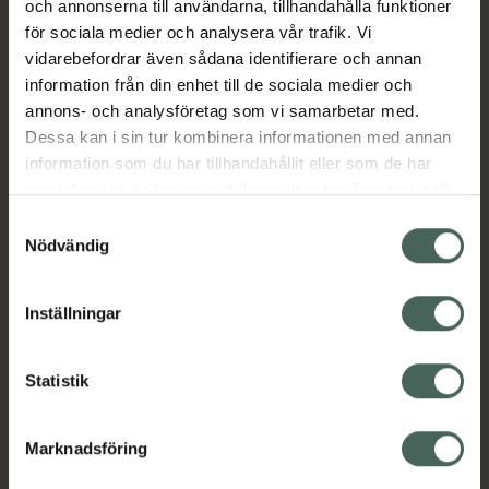
och annonserna till användarna, tillhandahålla funktioner
LUMENE CC Color Correcting Cream!
för sociala medier och analysera vår trafik. Vi
Jämförpris
5,63 kr
/
ml
vidarebefordrar även sådana identifierare och annan
information från din enhet till de sociala medier och
EAN:
06412600859591
annons- och analysföretag som vi samarbetar med.
Kategorier:
Dessa kan i sin tur kombinera informationen med annan
information som du har tillhandahållit eller som de har
Basmakeup
Concealer
Makeup
samlat in när du har använt deras tjänster. Samtycke till
cookies är frivilligt och du kan när som helst ändra eller
Samtyckesval
Omdömen
Visa
återkalla ditt samtycke via webbplatsens
Nödvändig
cookieinställningar. Ett återkallat samtycke påverkar inte
lagligheten av behandling som skett innan återkallelsen.
Inställningar
Innehåll
Visa
Statistik
Instruktioner
Visa
Marknadsföring