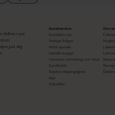
Kundservice
Om re
ån Skåne i syd
Kontakta oss
Fullma
atorn.
Vanliga frågor
Högkos
lpa just dig
Hitta apotek
Läkem
s.
Handla tryggt
Lämna 
Leverans, betalning och retur
Resa 
Kundklubb
Recept
Sajtens tillgänglighet
Elektr
App
Köpvillkor