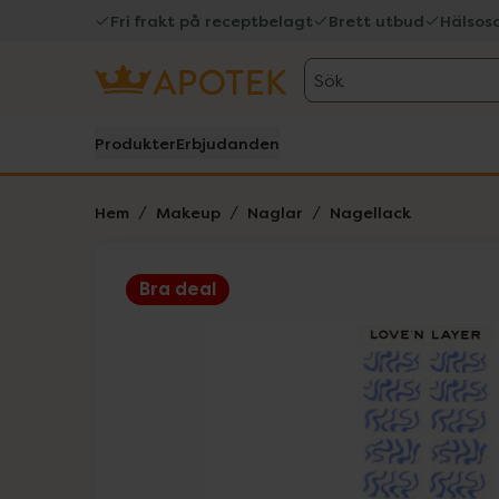
Fri frakt på receptbelagt
Brett utbud
Hälsos
Sök
Produkter
Erbjudanden
Hem
Makeup
Naglar
Nagellack
Bra deal
Hoppa över Lista
Lista: . Innehåller 3 objekt.