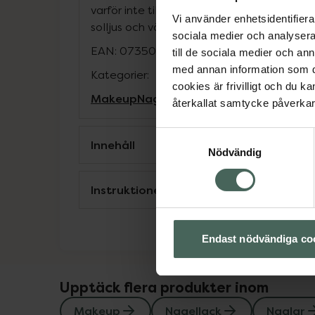
varför inte till en härlig sommar outfit. Vikt
Vi använder enhetsidentifierar
solljus och värme innan och under applicer
sociala medier och analysera 
EAN:
07350137740939
till de sociala medier och a
med annan information som du 
Kategorier:
cookies är frivilligt och du k
Makeup
Nagellack
Naglar
Naglar
återkallat samtycke påverkar 
Samtyckesval
Innehåll
Nödvändig
Instruktioner
Endast nödvändiga co
Upptäck flera produkter inom
Makeup
Nagellack
Naglar