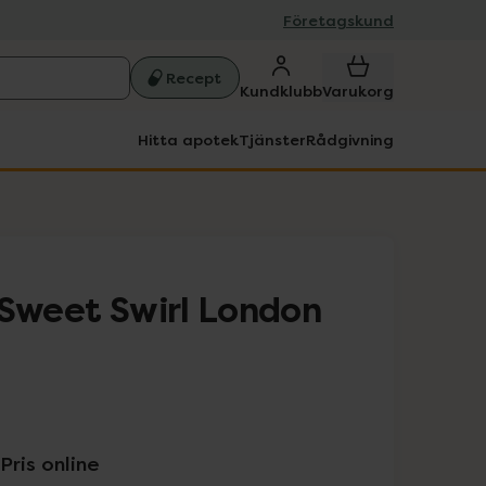
Företagskund
Recept
Kundklubb
Varukorg
Hitta apotek
Tjänster
Rådgivning
 Sweet Swirl London
Pris online