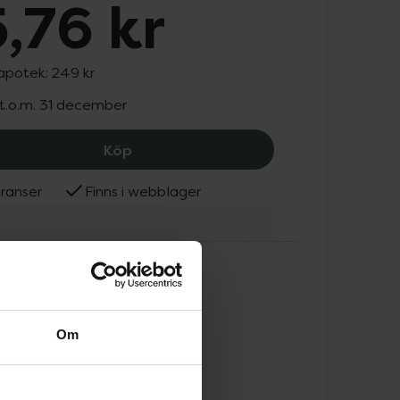
,76 kr
 apotek:
249 kr
 t.o.m. 31 december
Love'n Layer Sweet Swirl London Blue,
Köp
ranser
Finns i webblager
'n Layer
Om