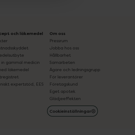
cept och läkemedel
Om oss
kter
Pressrum
tnadsskyddet
Jobba hos oss
edelsutbyte
Hållbarhet
in gammal medicin
Samarbeten
med läkemedel
Ägare och ledningsgrupp
registret
För leverantörer
oniskt expertstöd, EES
Företagskund
Eget apotek
Glädjeeffekten
Cookieinställningar