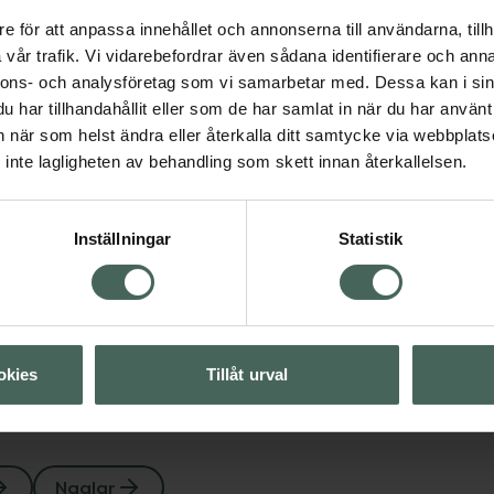
igt! Bör ej utsättas för
e för att anpassa innehållet och annonserna till användarna, tillh
ing.
vår trafik. Vi vidarebefordrar även sådana identifierare och anna
nnons- och analysföretag som vi samarbetar med. Dessa kan i sin
har tillhandahållit eller som de har samlat in när du har använt 
an när som helst ändra eller återkalla ditt samtycke via webbplats
inte lagligheten av behandling som skett innan återkallelsen.
Visa
Inställningar
Statistik
Visa
okies
Tillåt urval
Naglar