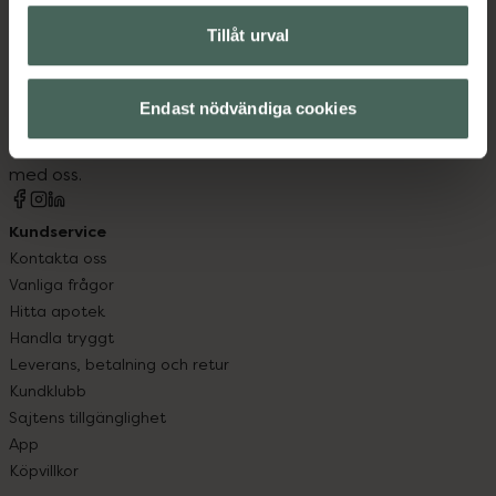
Tillåt urval
Kronans Apotek finns här för dig. Du hittar oss från Skåne i
syd till Lappland i norr, och online i mobilen och på
Endast nödvändiga cookies
datorn. Oavsett vem du är så är det vårt uppdrag att
hjälpa just dig att må lite bättre. Välkommen att prata
med oss.
Kundservice
Kontakta oss
Vanliga frågor
Hitta apotek
Handla tryggt
Leverans, betalning och retur
Kundklubb
Sajtens tillgänglighet
App
Köpvillkor