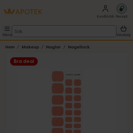
Kundklubb
Recept
Sök
Meny
Varukorg
Hem
Makeup
Naglar
Nagellack
Bra deal
Hoppa över Lista
Lista: . Innehåller 2 objekt.