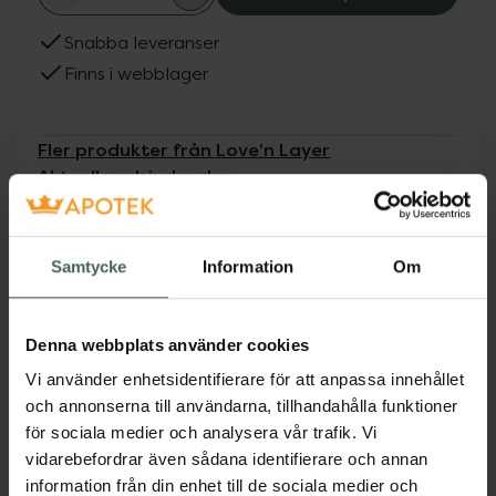
Snabba leveranser
Finns i webblager
Fler produkter från Love'n Layer
Aktuella erbjudanden
Beskrivning
Dölj
Samtycke
Information
Om
Solid Toe Pale coral är en härlig sommarfärg
som får alla fötter att se solbrända ut.
Denna webbplats använder cookies
Enfärgade Layers i ljus-orange coral med
Vi använder enhetsidentifierare för att anpassa innehållet
glansig yta för att din pedikyr alltid ska se
och annonserna till användarna, tillhandahålla funktioner
nygjord ut. Viktigt! Bör ej utsättas för solljus
för sociala medier och analysera vår trafik. Vi
och värme innan och under applicering.
vidarebefordrar även sådana identifierare och annan
EAN:
07350137741097
information från din enhet till de sociala medier och