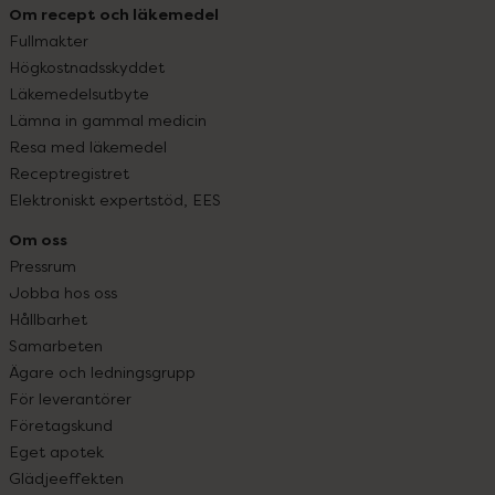
Om recept och läkemedel
Fullmakter
Högkostnadsskyddet
Läkemedelsutbyte
Lämna in gammal medicin
Resa med läkemedel
Receptregistret
Elektroniskt expertstöd, EES
Om oss
Pressrum
Jobba hos oss
Hållbarhet
Samarbeten
Ägare och ledningsgrupp
För leverantörer
Företagskund
Eget apotek
Glädjeeffekten