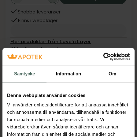
Snabba leveranser
Finns i webblager
Fler produkter från Love'n Layer
Aktuella erbjudanden
Beskrivning
Dölj
Samtycke
Information
Om
Solid Toe Dali Purple är till dig som gillar färg
men vill hålla det lite dovare. Enfärgade Dalia
Denna webbplats använder cookies
Purple Layers i mörk lila nyans med glansig
Vi använder enhetsidentifierare för att anpassa innehållet
yta för att din pedikyr alltid ska se nygjord ut.
och annonserna till användarna, tillhandahålla funktioner
Viktigt! Bör ej utsättas för solljus och värme
för sociala medier och analysera vår trafik. Vi
innan och under applicering.
vidarebefordrar även sådana identifierare och annan
EAN:
07350137741066
information från din enhet till de sociala medier och