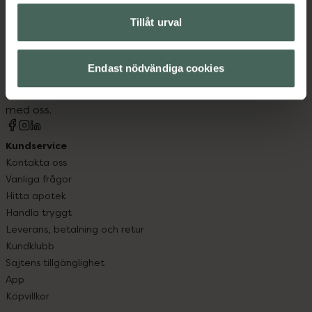
Tillåt urval
Kronans Apotek finns här för dig. Du hittar oss från Skåne i
syd till Lappland i norr, och online i mobilen och på
Endast nödvändiga cookies
datorn. Oavsett vem du är så är det vårt uppdrag att
hjälpa just dig att må lite bättre. Välkommen att prata
med oss.
Kundservice
Kontakta oss
Vanliga frågor
Hitta apotek
Handla tryggt
Leverans, betalning och retur
Kundklubb
Sajtens tillgänglighet
App
Köpvillkor