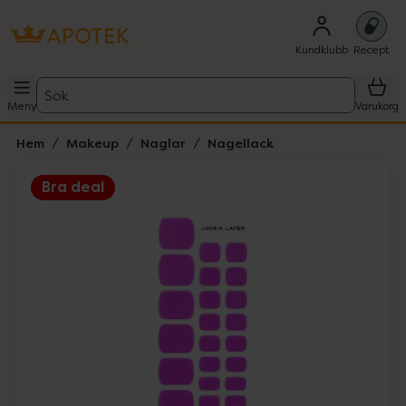
Kundklubb
Recept
Sök
Meny
Varukorg
Hem
Makeup
Naglar
Nagellack
Bra deal
Hoppa över Lista
Lista: . Innehåller 2 objekt.