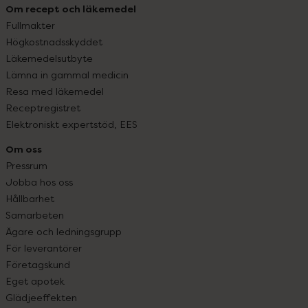
Om recept och läkemedel
Fullmakter
Högkostnadsskyddet
Läkemedelsutbyte
Lämna in gammal medicin
Resa med läkemedel
Receptregistret
Elektroniskt expertstöd, EES
Om oss
Pressrum
Jobba hos oss
Hållbarhet
Samarbeten
Ägare och ledningsgrupp
För leverantörer
Företagskund
Eget apotek
Glädjeeffekten