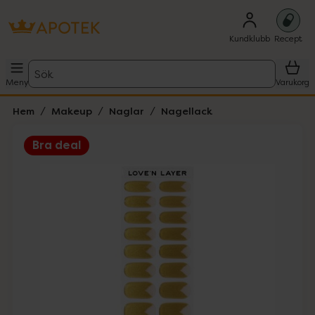
Kundklubb
Recept
Sök
Meny
Varukorg
Hem
Makeup
Naglar
Nagellack
Bra deal
Hoppa över Lista
Lista: . Innehåller 3 objekt.