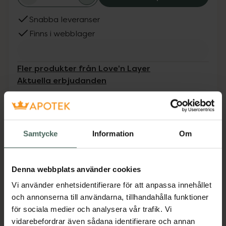
Snabba leveranser
Finns i webblager
Fler produkter från Love'n Layer
Aktuella erbjudanden
Beskrivning
Dölj
Samtycke
Information
Om
Swag är ett vågformat mönster som pryder
dina naglar och ger en illusion av en längre
nagelbädd. Basen är Semi Natural Nude,
Denna webbplats använder cookies
vilket ger din nagel en vacker "naturlig" nyans
Vi använder enhetsidentifierare för att anpassa innehållet
och därav minskar kontrasterna vid din
och annonserna till användarna, tillhandahålla funktioner
naturliga nagels utväxt. Viktigt! Bör ej
för sociala medier och analysera vår trafik. Vi
utsättas för solljus och värme innan och under
vidarebefordrar även sådana identifierare och annan
applicering.