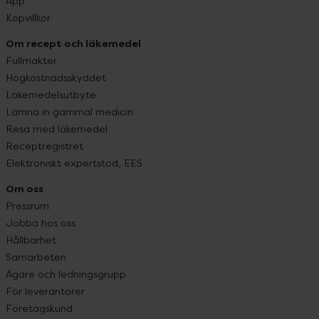
App
Köpvillkor
Om recept och läkemedel
Fullmakter
Högkostnadsskyddet
Läkemedelsutbyte
Lämna in gammal medicin
Resa med läkemedel
Receptregistret
Elektroniskt expertstöd, EES
Om oss
Pressrum
Jobba hos oss
Hållbarhet
Samarbeten
Ägare och ledningsgrupp
För leverantörer
Företagskund