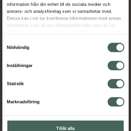
information från din enhet till de sociala medier och
EAN:
07350137740847
annons- och analysföretag som vi samarbetar med.
Kategorier:
Dessa kan i sin tur kombinera informationen med annan
information som du har tillhandahållit eller som de har
Makeup
Nagellack
Naglar
Naglar
samlat in när du har använt deras tjänster. Samtycke till
cookies är frivilligt och du kan när som helst ändra eller
Samtyckesval
återkalla ditt samtycke via webbplatsens
Nödvändig
Innehåll
Visa
cookieinställningar. Ett återkallat samtycke påverkar inte
lagligheten av behandling som skett innan återkallelsen.
Inställningar
Instruktioner
Visa
Statistik
Upptäck flera produkter inom
Marknadsföring
Makeup
Nagellack
Naglar
Naglar
Tillåt alla