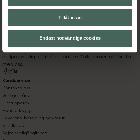
Tillåt urval
Kronans Apotek finns här för dig. Du hittar oss från Skåne i
Endast nödvändiga cookies
syd till Lappland i norr, och online i mobilen och på
datorn. Oavsett vem du är så är det vårt uppdrag att
hjälpa just dig att må lite bättre. Välkommen att prata
med oss.
Kundservice
Kontakta oss
Vanliga frågor
Hitta apotek
Handla tryggt
Leverans, betalning och retur
Kundklubb
Sajtens tillgänglighet