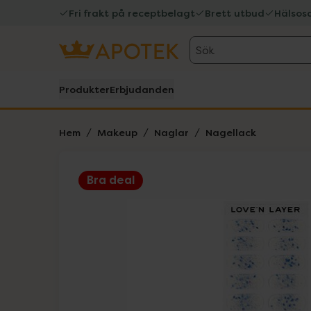
Fri frakt på receptbelagt
Brett utbud
Hälsos
Sök
Produkter
Erbjudanden
Hem
Makeup
Naglar
Nagellack
Bra deal
Hoppa över Lista
Lista: . Innehåller 3 objekt.