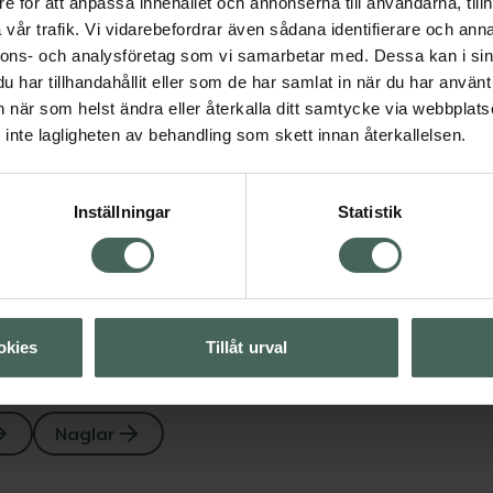
e för att anpassa innehållet och annonserna till användarna, tillh
vår trafik. Vi vidarebefordrar även sådana identifierare och anna
nnons- och analysföretag som vi samarbetar med. Dessa kan i sin
har tillhandahållit eller som de har samlat in när du har använt 
an när som helst ändra eller återkalla ditt samtycke via webbplats
inte lagligheten av behandling som skett innan återkallelsen.
Visa
Inställningar
Statistik
Visa
okies
Tillåt urval
Naglar