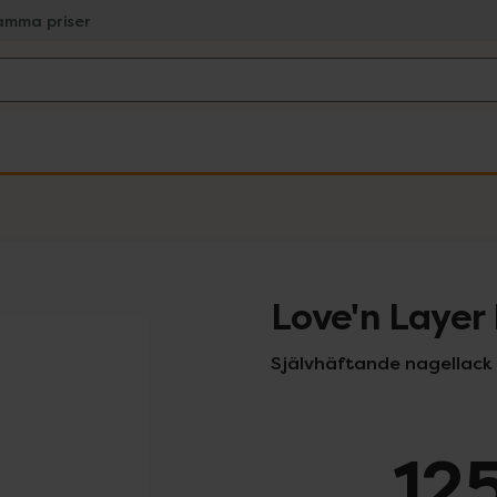
amma priser
Love'n Layer
Självhäftande nagellack
125