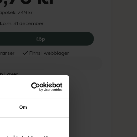
 apotek:
249 kr
 t.o.m. 31 december
Love'n Layer Funky Sparkle Blue, 125.
Köp
ranser
Finns i webblager
'n Layer
Om