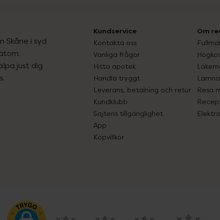
Kundservice
Om re
ån Skåne i syd
Kontakta oss
Fullma
atorn.
Vanliga frågor
Högkos
lpa just dig
Hitta apotek
Läkem
s.
Handla tryggt
Lämna 
Leverans, betalning och retur
Resa 
Kundklubb
Recept
Sajtens tillgänglighet
Elektr
App
Köpvillkor