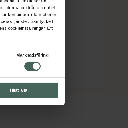
andahålla funktioner för
n information från din enhet
 tur kombinera informationen
deras tjänster. Samtycke till
ens cookieinställningar. Ett
Marknadsföring
Tillåt alla