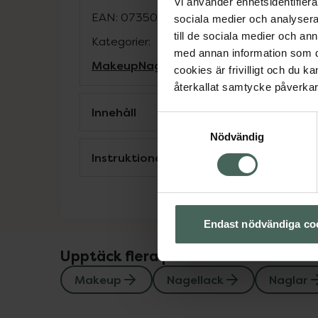
Vi använder enhetsidentifierar
EAN:
07350137740762
sociala medier och analysera 
till de sociala medier och a
Kategorier:
med annan information som du 
Makeup
Nagellack
Naglar
Naglar
cookies är frivilligt och du k
återkallat samtycke påverkar 
Innehåll
Samtyckesval
Nödvändig
Instruktioner
Endast nödvändiga co
Upptäck flera produkter inom
Makeup
Nagellack
Naglar