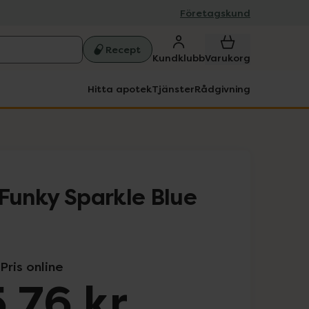
Företagskund
Recept
Kundklubb
Varukorg
Hitta apotek
Tjänster
Rådgivning
 Funky Sparkle Blue
Pris online
,76 kr