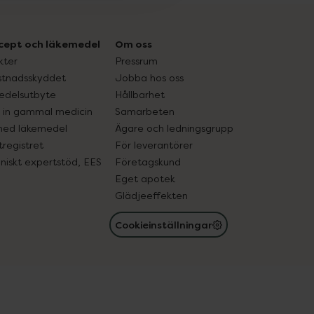
cept och läkemedel
Om oss
kter
Pressrum
tnadsskyddet
Jobba hos oss
edelsutbyte
Hållbarhet
in gammal medicin
Samarbeten
med läkemedel
Ägare och ledningsgrupp
registret
För leverantörer
oniskt expertstöd, EES
Företagskund
Eget apotek
Glädjeeffekten
Cookieinställningar