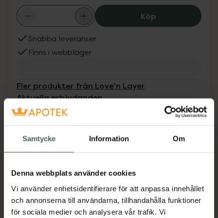
Love'n Layer Ab
Köp
Snabba leveranser
Finns i webblager
Fler produkter från Love'n Layer
Aktuella erbjudanden
Beskrivning
Dölj
Samtycke
Information
Om
Konst är inte bara till för att hängas på
väggar, förvandla dina naglar till ett stilrent
Denna webbplats använder cookies
mästerverk. Med Abstraction London Blue får
Vi använder enhetsidentifierare för att anpassa innehållet
du en unik look som ger din outfit det där lilla
och annonserna till användarna, tillhandahålla funktioner
extra. Semi-transparenta nudefärgade Layers
för sociala medier och analysera vår trafik. Vi
med abstrakt mönster i himmelsblå.Viktigt!