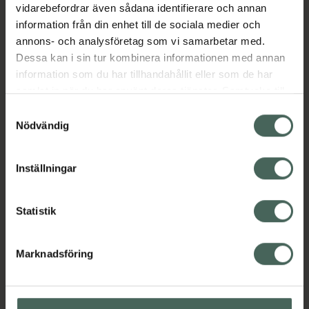
vidarebefordrar även sådana identifierare och annan
Bör ej utsättas för solljus och värme innan och
information från din enhet till de sociala medier och
under applicering.
annons- och analysföretag som vi samarbetar med.
EAN:
07350137740953
Dessa kan i sin tur kombinera informationen med annan
Kategorier:
information som du har tillhandahållit eller som de har
samlat in när du har använt deras tjänster. Samtycke till
Makeup
Nagellack
Naglar
Naglar
cookies är frivilligt och du kan när som helst ändra eller
Samtyckesval
återkalla ditt samtycke via webbplatsens
Nödvändig
cookieinställningar. Ett återkallat samtycke påverkar inte
Innehåll
Visa
lagligheten av behandling som skett innan återkallelsen.
Inställningar
Instruktioner
Visa
Statistik
Marknadsföring
Upptäck flera produkter inom
Makeup
Nagellack
Naglar