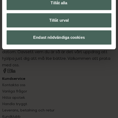
Naglar
Tillåt alla
Tillåt urval
Endast nödvändiga cookies
Kronans Apotek finns här för dig. Du hittar oss från Skåne i
syd till Lappland i norr, och online i mobilen och på
datorn. Oavsett vem du är så är det vårt uppdrag att
hjälpa just dig att må lite bättre. Välkommen att prata
med oss.
Kundservice
Kontakta oss
Vanliga frågor
Hitta apotek
Handla tryggt
Leverans, betalning och retur
Kundklubb