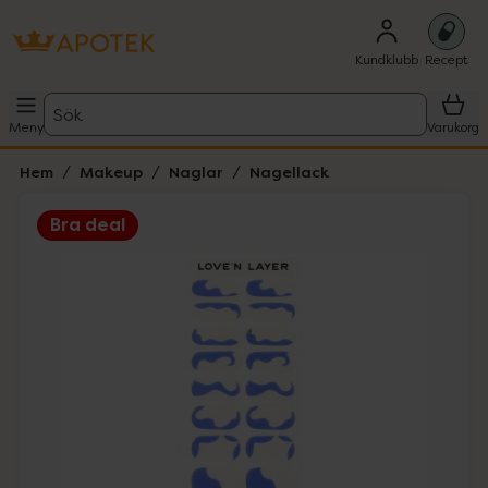
Kundklubb
Recept
Sök
Meny
Varukorg
Hem
Makeup
Naglar
Nagellack
Bra deal
Hoppa över Lista
Lista: . Innehåller 3 objekt.