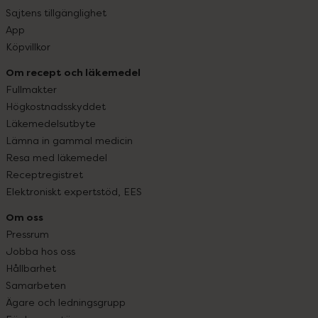
Sajtens tillgänglighet
App
Köpvillkor
Om recept och läkemedel
Fullmakter
Högkostnadsskyddet
Läkemedelsutbyte
Lämna in gammal medicin
Resa med läkemedel
Receptregistret
Elektroniskt expertstöd, EES
Om oss
Pressrum
Jobba hos oss
Hållbarhet
Samarbeten
Ägare och ledningsgrupp