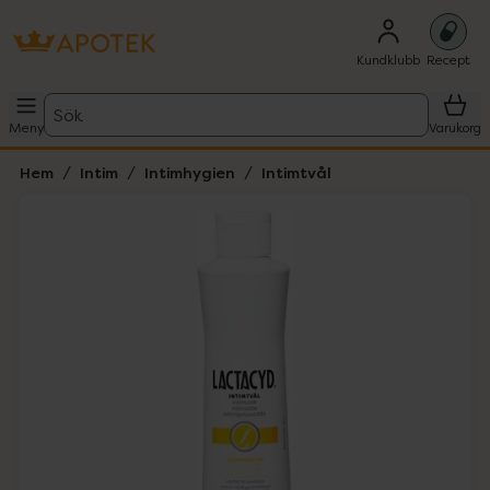
Kundklubb
Recept
Sök
Meny
Varukorg
Hem
Intim
Intimhygien
Intimtvål
Hoppa över Lista
Lista: . Innehåller 1 objekt.