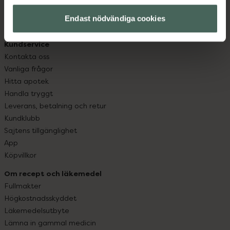
hjälpa just dig att må lite bättre. Välkommen att prata
med oss.
Endast nödvändiga cookies
Kundservice
Kontakta oss
Vanliga frågor
Hitta apotek
Handla tryggt
Leverans, betalning och retur
Kundklubb
Sajtens tillgänglighet
App
Köpvillkor
Om recept och läkemedel
Fullmakter
Högkostnadsskyddet
Läkemedelsutbyte
Lämna in gammal medicin