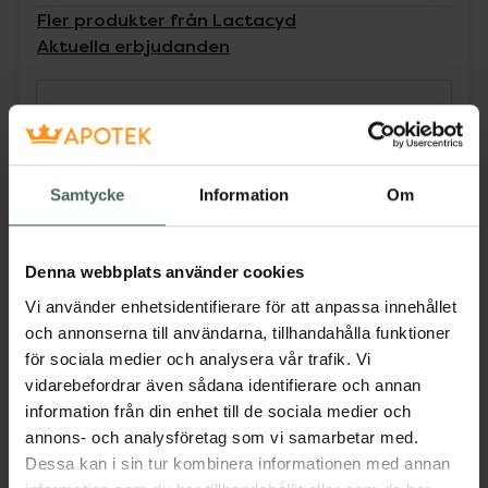
Fler produkter från Lactacyd
Aktuella erbjudanden
Beskrivning
Dölj
En mild, skonsam och krämig intimtvål för
Samtycke
Information
Om
daglig användning. Innehåller mjölksyra som
hjälper till att bevara hudens naturliga pH-
värde. Ett milt och bra val om du vill hålla din
Denna webbplats använder cookies
hud i balans. Skölj noga efter användning. För
daglig användning. Oparfymerad.
Vi använder enhetsidentifierare för att anpassa innehållet
och annonserna till användarna, tillhandahålla funktioner
Jämförpris
0,12 kr
/
ml
för sociala medier och analysera vår trafik. Vi
EAN:
08710464115111
vidarebefordrar även sådana identifierare och annan
information från din enhet till de sociala medier och
Kategorier:
annons- och analysföretag som vi samarbetar med.
Intim
Intimhygien
Intimtvål
Dessa kan i sin tur kombinera informationen med annan