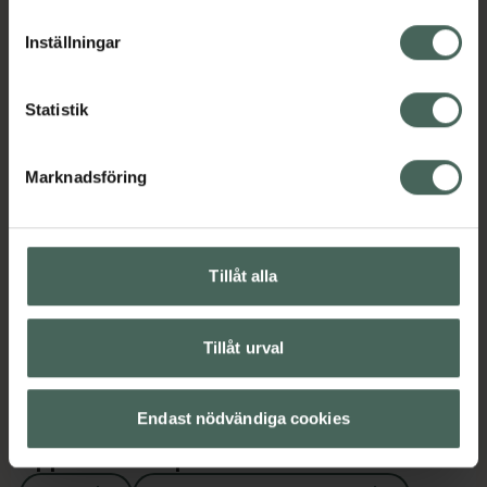
Jämförpris
1,50 kr
/
st
lagligheten av behandling som skett innan återkallelsen.
Inställningar
EAN:
07312489982481
Kategorier:
Statistik
Intim
Packa för solsemestern
Resa
Marknadsföring
Omdömen
Visa
Innehåll
Visa
Tillåt alla
Instruktioner
Visa
Tillåt urval
Endast nödvändiga cookies
Upptäck flera produkter inom