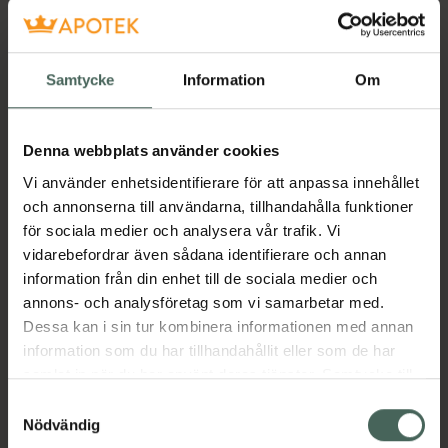
Intimrengöring Oparfymerad
200 ml
Pris online
Samtycke
Information
Om
49 kr
Köp båda för
:
78,90 kr
Denna webbplats använder cookies
Köp båda
Vi använder enhetsidentifierare för att anpassa innehållet
och annonserna till användarna, tillhandahålla funktioner
för sociala medier och analysera vår trafik. Vi
Beskrivning
Dölj
vidarebefordrar även sådana identifierare och annan
information från din enhet till de sociala medier och
annons- och analysföretag som vi samarbetar med.
Våtservett för hygienisk rengöring och vård.
Dessa kan i sin tur kombinera informationen med annan
Milt rengörande och återfuktande. Lågt Ph-
information som du har tillhandahållit eller som de har
värde (4.0-5.0) för att bevara den naturliga
samlat in när du har använt deras tjänster. Samtycke till
balansen. Anpassad för känslig hud.
cookies är frivilligt och du kan när som helst ändra eller
Samtyckesval
Dermatologiskt testad.
återkalla ditt samtycke via webbplatsens
Nödvändig
20 st.
cookieinställningar. Ett återkallat samtycke påverkar inte