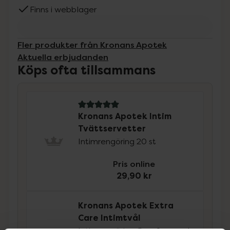
Finns i webblager
Fler produkter från Kronans Apotek
Aktuella erbjudanden
Köps ofta tillsammans
5 av 5 i omdöme
Kronans Apotek Intim
Tvättservetter
Intimrengöring 20 st
Pris online
29,90 kr
Kronans Apotek Extra
Care Intimtvål