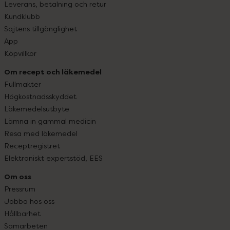
Leverans, betalning och retur
Kundklubb
Sajtens tillgänglighet
App
Köpvillkor
Om recept och läkemedel
Fullmakter
Högkostnadsskyddet
Läkemedelsutbyte
Lämna in gammal medicin
Resa med läkemedel
Receptregistret
Elektroniskt expertstöd, EES
Om oss
Pressrum
Jobba hos oss
Hållbarhet
Samarbeten