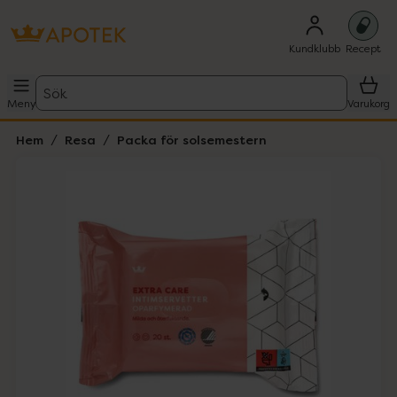
Kundklubb
Recept
Sök
Meny
Varukorg
Hem
Resa
Packa för solsemestern
Hoppa över Lista
Lista: . Innehåller 1 objekt.