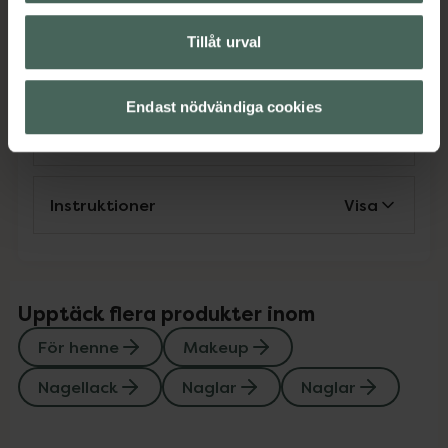
EAN:
07333352081308
Kategorier:
Tillåt urval
För henne
Makeup
Nagellack
Naglar
Naglar
Endast nödvändiga cookies
Innehåll
Visa
Instruktioner
Visa
Upptäck flera produkter inom
För henne
Makeup
Nagellack
Naglar
Naglar