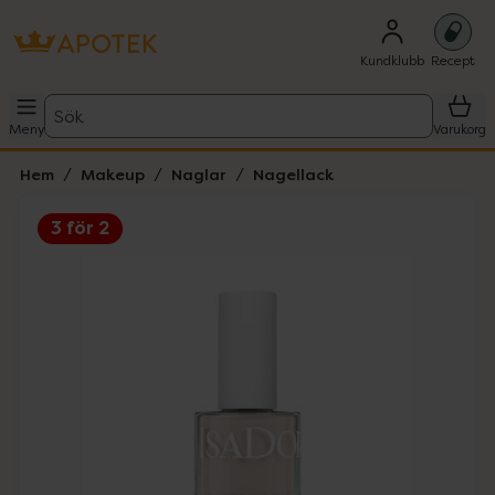
Kundklubb
Recept
Sök
Meny
Varukorg
Hem
Makeup
Naglar
Nagellack
3 för 2
Hoppa över Lista
Lista: . Innehåller 2 objekt.