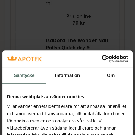
ml
Pris online
79 kr
IsaDora The Wonder Nail
Polish Quick dry &
Longwear 218 Oat Milk
Snabbtorkande nagellack 5
ml
Samtycke
Information
Om
Pris online
79 kr
Denna webbplats använder cookies
Köp båda för
:
158 kr
Vi använder enhetsidentifierare för att anpassa innehållet
Köp båda
och annonserna till användarna, tillhandahålla funktioner
för sociala medier och analysera vår trafik. Vi
vidarebefordrar även sådana identifierare och annan