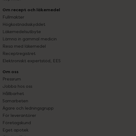
Om recept och läkemedel
Fullmakter
Högkostnadsskyddet
Läkemedelsutbyte
Lämna in gammal medicin
Resa med läkemedel
Receptregistret
Elektroniskt expertstöd, EES
Om oss
Pressrum
Jobba hos oss
Hållbarhet
Samarbeten
Ägare och ledningsgrupp
För leverantörer
Företagskund
Eget apotek