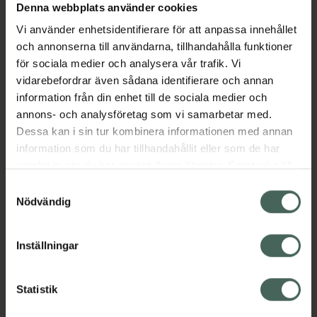
Denna webbplats använder cookies
resultat, blanda genast efter applicering för
att undvika ränder eller ojämna partier.
Vi använder enhetsidentifierare för att anpassa innehållet
Applicera med IDUN Minerals Pro Buffer
och annonserna till användarna, tillhandahålla funktioner
Foundation Brush eller med hjälp av dina
för sociala medier och analysera vår trafik. Vi
fingrar för att få ett jämnt och silkeslent
vidarebefordrar även sådana identifierare och annan
resultat.Golden Hour, en gyllene nyansIDUN
information från din enhet till de sociala medier och
Minerals Bronzing Gel är vegansk, parfymfri
annons- och analysföretag som vi samarbetar med.
och dermatologiskt testad.
Dessa kan i sin tur kombinera informationen med annan
information som du har tillhandahållit eller som de har
Jämförpris
6,63 kr
/
ml
samlat in när du har använt deras tjänster. Samtycke till
EAN:
07340074716326
cookies är frivilligt och du kan när som helst ändra eller
Samtyckesval
återkalla ditt samtycke via webbplatsens
Nödvändig
Kategorier:
cookieinställningar. Ett återkallat samtycke påverkar inte
Basmakeup
Bronzer och solpuder
Makeup
lagligheten av behandling som skett innan återkallelsen.
Under 300 kr
Inställningar
Statistik
Innehåll
Visa