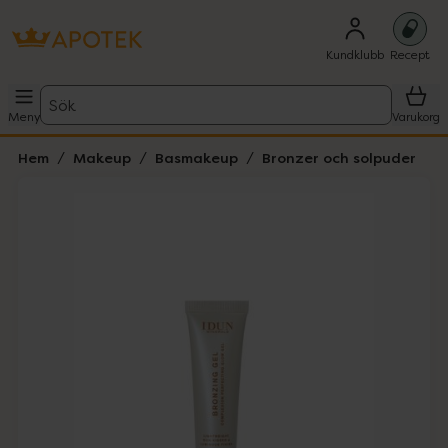
Kundklubb
Recept
Sök
Meny
Varukorg
Hem
Makeup
Basmakeup
Bronzer och solpuder
Hoppa över Lista
Lista: . Innehåller 3 objekt.