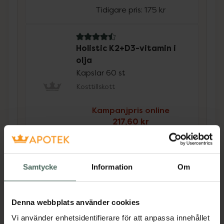
Tidigare pris:
175 kr
4.5 av 5 i omdöme
Holistic K2+D3-vitamin i
olja
Kapslar 60 st
Kosttillskott
Kampanjpris online
217,60 kr
Tidigare pris:
272 kr
Köp båda för
:
357,60 kr
Samtycke
Information
Om
Köp båda
Denna webbplats använder cookies
Beskrivning
Dölj
Vi använder enhetsidentifierare för att anpassa innehållet