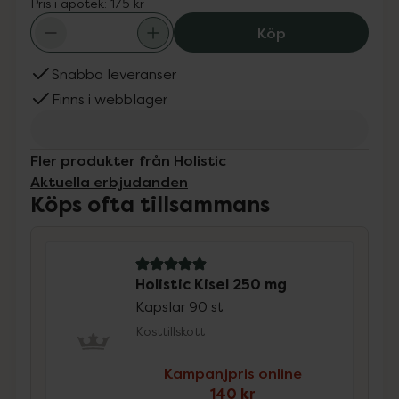
Pris i apotek:
175 kr
Holistic Kisel 25
Köp
Snabba leveranser
Finns i webblager
Fler produkter från Holistic
Aktuella erbjudanden
Köps ofta tillsammans
5 av 5 i omdöme
Holistic Kisel 250 mg
Kapslar 90 st
Kosttillskott
Kampanjpris online
140 kr