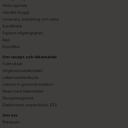
Hitta apotek
Handla tryggt
Leverans, betalning och retur
Kundklubb
Sajtens tillgänglighet
App
Köpvillkor
Om recept och läkemedel
Fullmakter
Högkostnadsskyddet
Läkemedelsutbyte
Lämna in gammal medicin
Resa med läkemedel
Receptregistret
Elektroniskt expertstöd, EES
Om oss
Pressrum