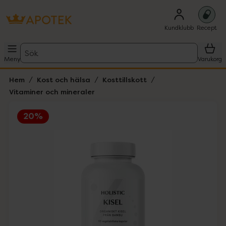
Kundklubb
Recept
Sök
Meny
Varukorg
Hem
Kost och hälsa
Kosttillskott
Vitaminer och mineraler
20%
Hoppa över Lista
Lista: . Innehåller 1 objekt.