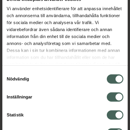
Tillverkaren garanterar genom
CE-märkning att produkten är
Vi använder enhetsidentifierare för att anpassa innehållet
säker att använda och uppfyller
och annonserna till användarna, tillhandahålla funktioner
gällande krav.
för sociala medier och analysera vår trafik. Vi
vidarebefordrar även sådana identifierare och annan
Health Nordics Graviditetstest (Sticka) är ett
information från din enhet till de sociala medier och
snabbt och pålitligt sätt att testa om du är
annons- och analysföretag som vi samarbetar med.
gravid. Testet ger resultat inom några minuter
Dessa kan i sin tur kombinera informationen med annan
och är enkelt att använda. Förpackningen
information som du har tillhandahållit eller som de har
innehåller två teststickor och tydliga
samlat in när du har använt deras tjänster. Samtycke till
instruktioner för användning. Detta test är
cookies är frivilligt och du kan när som helst ändra eller
Samtyckesval
avsett för vuxna kvinnor.
återkalla ditt samtycke via webbplatsens
Nödvändig
Jämförpris
29,50 kr
/
st
cookieinställningar. Ett återkallat samtycke påverkar inte
lagligheten av behandling som skett innan återkallelsen.
EAN:
05744005840036
Inställningar
Kategorier:
Graviditet
Graviditetstest
Intim
Självtester
Statistik
Vårdhjälpmedel och säkerhet