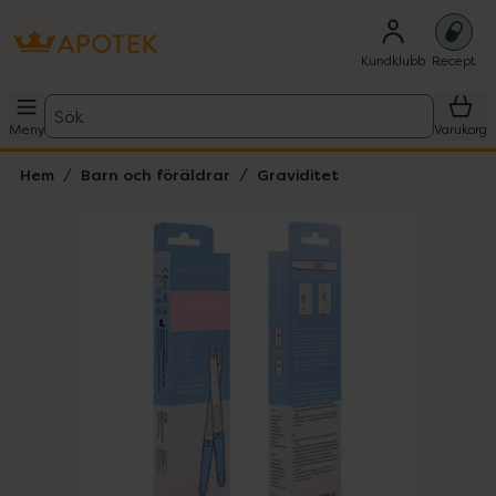
Kundklubb
Recept
Sök
Meny
Varukorg
Hem
Barn och föräldrar
Graviditet
Hoppa över Lista
Lista: . Innehåller 1 objekt.