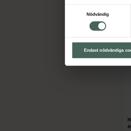
H
v
Samtyckesval
Nödvändig
H
M
Endast nödvändiga co
N
M