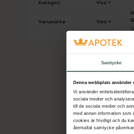
Kategori
Visa
H
G
Varumärke
Visa
G
M
Samtycke
Denna webbplats använder 
Vi använder enhetsidentifierar
sociala medier och analysera 
till de sociala medier och a
med annan information som du 
cookies är frivilligt och du k
återkallat samtycke påverkar 