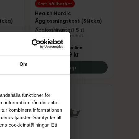
Kort hållbarhet
Health Nordic
icka)
Ägglossningstest (Sticka)
Ägglossningstest 5 st
Medicinteknisk produkt
Pris online
119 kr
Om
9 kr.
h Nordic Ägglossningstest (Sticka), 37.88 kr.
Health Nordic Ägglossning
Köp
andahålla funktioner för
n information från din enhet
 tur kombinera informationen
deras tjänster. Samtycke till
ens cookieinställningar. Ett