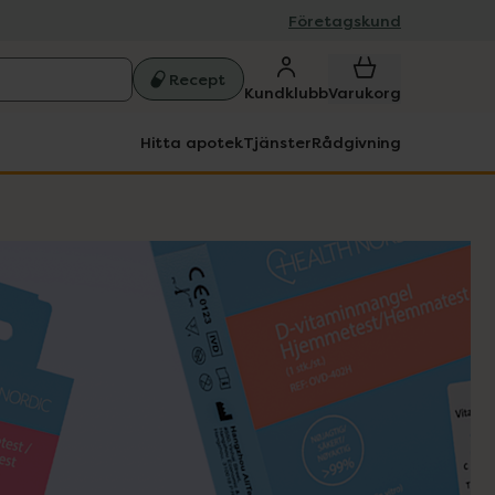
Företagskund
Recept
Kundklubb
Varukorg
Hitta apotek
Tjänster
Rådgivning