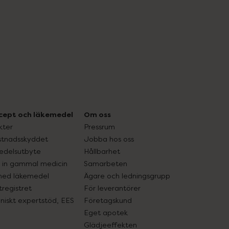
cept och läkemedel
Om oss
kter
Pressrum
tnadsskyddet
Jobba hos oss
edelsutbyte
Hållbarhet
in gammal medicin
Samarbeten
med läkemedel
Ägare och ledningsgrupp
registret
För leverantörer
oniskt expertstöd, EES
Företagskund
Eget apotek
Glädjeeffekten