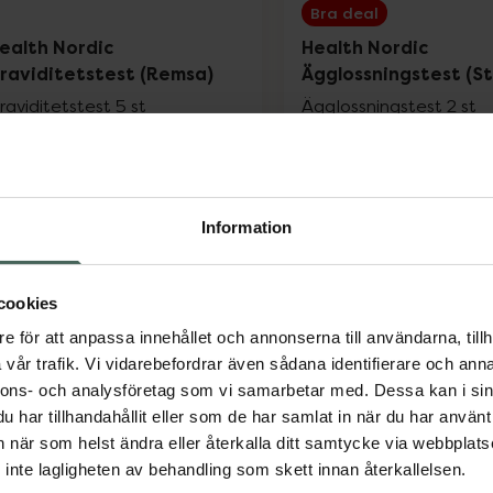
Bra deal
ealth Nordic
Health Nordic
raviditetstest (Remsa)
Ägglossningstest (St
raviditetstest 5 st
Ägglossningstest 2 st
edicinteknisk produkt
Medicinteknisk produkt
Pris online
Pris online
79 kr
37,88 kr
Information
Health Nordic Graviditetstest (Remsa), 7
Healt
Köp
Köp
cookies
e för att anpassa innehållet och annonserna till användarna, tillh
vår trafik. Vi vidarebefordrar även sådana identifierare och anna
nnons- och analysföretag som vi samarbetar med. Dessa kan i sin
har tillhandahållit eller som de har samlat in när du har använt 
an när som helst ändra eller återkalla ditt samtycke via webbplats
inte lagligheten av behandling som skett innan återkallelsen.