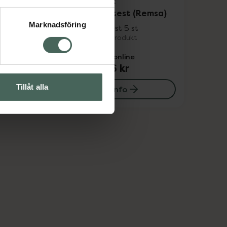
Health Nordic
cka)
Ägglossningstest (Remsa)
Marknadsföring
Ägglossningstest 5 st
Medicinteknisk produkt
Pris online
66 kr
Tillåt alla
Mer info