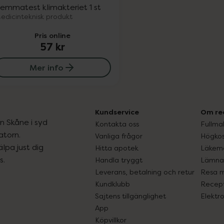
emmatest klimakteriet 1 st
edicinteknisk produkt
Pris online
57 kr
Mer info
Kundservice
Om re
ån Skåne i syd
Kontakta oss
Fullma
atorn.
Vanliga frågor
Högkos
lpa just dig
Hitta apotek
Läkem
s.
Handla tryggt
Lämna 
Leverans, betalning och retur
Resa 
Kundklubb
Recept
Sajtens tillgänglighet
Elektr
App
Köpvillkor